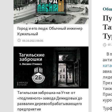
06.08.2026 13:02
Общ
В Нижнем Тагиле на три
дня запретят
Пу
электросамокаты
Та
06.08.2026 11:41
​​​​​​​Город и его люди. Обычный инженер
«Я уверен, это бельевая
Кужильный
Ту
вошь». Родители 10-
09.10.2021 09:05
летней девочки
07.
пожаловались на кровососущих
В 
паразитов, которые искусали их
анти
ребёнка в детской больнице
ката
Нижнего Тагила
ави
05.08.2026 17:59
лиде
Директора уральского
През
предприятия по
такж
производству дронов
Тагильская заброшка на Утке: от
Прио
«Упырь» подорвали в автомобиле
«подливного» завода Демидовых до
куро
под Екатеринбургом
развалин деревообрабатывающего
05.08.2026 17:05
Турф
предприятия