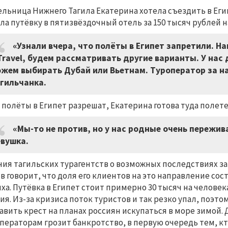
льница Нижнего Тагила Екатерина хотела съездить в Еги
ла путёвку в пятизвёздочный отель за 150 тысяч рублей на
«Узнали вчера, что полёты в Египет запретили. Н
Travel, будем рассматривать другие варианты. У нас
жем выбирать Дубай или Вьетнам. Туроператор за нас
гильчанка.
 полёты в Египет разрешат, Екатерина готова туда полете
«Мы-то не против, но у нас родные очень пережив
вушка.
ия тагильских турагентств о возможных последствиях за
в говорит, что доля его клиентов на это направление со
ха. Путёвка в Египет стоит примерно 30 тысяч на челове
ия. Из-за кризиса поток туристов и так резко упал, поэт
авить крест на планах россиян искупаться в море зимой.
ператорам грозит банкротство, в первую очередь тем, к