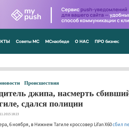
ЕКТЫ
Советы МС
МСнаобеде
О НАС
ПРО бизнес
оновости
Происшествия
дитель джипа, насмерть сбивши
гиле, сдался полиции
11.2015 18:23
ера, 6 ноября, в Нижнем Тагиле кроссовер Lifan Х60
сбил п