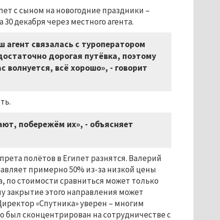
пет с сыном на новогодние праздники –
 30 декабря через местного агента.
аш агент связалась с туроператором
 достаточно дорогая путёвка, поэтому
 волнуется, всё хорошо», - говорит
ть.
ают, побережём их», - объясняет
прета полётов в Египет разнятся. Валерий
ставляет примерно 50% из-за низкой цены
ка, по стоимости сравниться может только
ому закрытие этого направления может
 Директор «Спутника» уверен – многим
то был сконцентрирован на сотрудничестве с