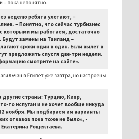
и – пока непонятно.
рез неделю ребята улетают, –
иев. – Понятно, что сейчас турбизнес
 с которыми мы работаем, достаточно
 Будут замены на Таиланд –
длагают сроки один в один. Если вылет в
гут предложить спустя две-три недели.
формацию смотрите на сайте».
гильчан в Египет уже завтра, но настроены
 другие страны: Турцию, Кипр,
кто-то испуган и не хочет вообще никуда
, 12 ноября. Мы подбираем им варианты
их отказов пока тоже не было», -
 Екатерина Рощектаева.