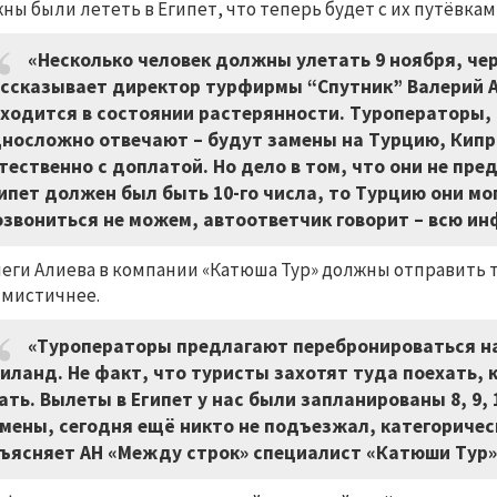
ны были лететь в Египет, что теперь будет с их путёвкам
«Несколько человек должны улетать 9 ноября, че
ссказывает директор турфирмы “Спутник” Валерий Ал
ходится в состоянии растерянности. Туроператоры,
носложно отвечают – будут замены на Турцию, Кипр.
тественно с доплатой. Но дело в том, что они не пре
ипет должен был быть 10-го числа, то Турцию они мо
звониться не можем, автоответчик говорит – всю ин
еги Алиева в компании «Катюша Тур» должны отправить та
мистичнее.
«Туроператоры предлагают перебронироваться на
иланд. Не факт, что туристы захотят туда поехать, 
ать. Вылеты в Египет у нас были запланированы 8, 9
мены, сегодня ещё никто не подъезжал, категорическ
ъясняет АН «Между строк» специалист «Катюши Тур»