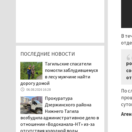
В те
отде
ПОСЛЕДНИЕ НОВОСТИ
ро
Тагильские спасатели
со
помогли заблудившемуся
в лесу мужчине найти
от
дорогу домой
06.08.2026 16:28
По с
прош
Прокуратура
суто
Дзержинского района
Нижнего Тагила
Аген
возбудила административное дело в
отношении «Водоканала-НТ» из-за
отсутствия холодной воды