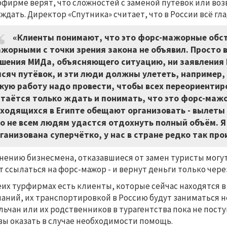
рфирме верят, что сложностей с заменой путёвок или воз
ждать. Директор «Спутника» считает, что в России всё гл
«Клиенты понимают, что это форс-мажорные обсто
жорными с точки зрения закона не объявил. Просто в
шения МИДа, объясняющего ситуацию, ни заявления Р
сяч путёвок, и эти люди должны улететь, например,
кую работу надо провести, чтобы всех переориентиро
таётся только ждать и понимать, что это форс-мажо
ходящихся в Египте обещают организовать - вылеты 
о не всем людям удастся отдохнуть полный объём. Я
ганизована суперчётко, у нас в стране редко так прои
нению бизнесмена, отказавшиеся от замен туристы могут
т ссылаться на форс-мажор - и вернут деньги только через
еих турфирмах есть клиенты, которые сейчас находятся в
аний, их транспортировкой в Россию будут заниматься 
льчан или их родственников в турагентства пока не пост
вы оказать в случае необходимости помощь.