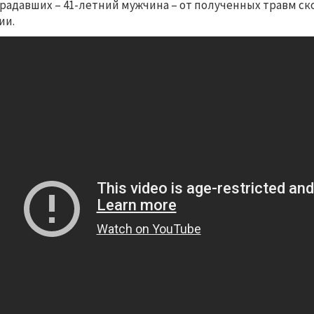
радавших – 41-летний мужчина – от полученных травм ск
ии.