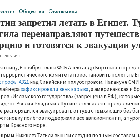
ество
Общество
Экономика
тин запретил летать в Египет.
гила перенаправляют путешеств
рцию и готовятся к эвакуации у
11.2015 14:31
пятницу, 6 ноября, глава ФСБ Александр Бортников пред
террористического комитета приостановить полёты в Ег
строфы A321
над Синайским полуостровом. Накануне СМИ
алайнера
зафиксировали звук взрыва
, а американская и 
ров «Исламского государства» (запрещена в РФ), которые
идент России Владимир Путин согласился с предложением
е распорядился эвакуировать оттуда отдыхающих без бага
становку полётов поддержали все авиакомпании, а туро
рты Красного моря.
ирмы Нижнего Тагила вышли сегодня полным составом на