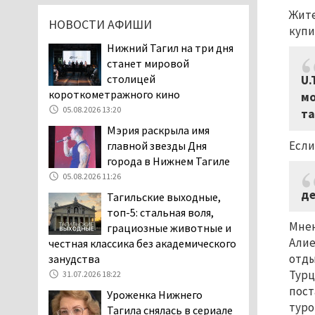
клиентов российских банков 7,4 млрд
Жите
НОВОСТИ АФИШИ
рублей
купи
05.08.2026 10:58
Нижний Тагил на три дня
станет мировой
Жителей центра Нижнего
столицей
U.
Тагила напугала система
короткометражного кино
оповещения о
мо
05.08.2026 13:20
заложенной бомбе
та
04.08.2026 17:57
Мэрия раскрыла имя
Если
главной звезды Дня
«Выезжать на круговое
города в Нижнем Тагиле
движение здесь очень
05.08.2026 11:26
опасно: машин, которые
надо пропускать, почти не видно».
де
Тагильские выходные,
Тагильчане пожаловались на плохой
топ-5: стальная воля,
обзор из-за высокой травы у дороги
Мнен
грациозные животные и
на перекрёстке улиц Серова и
Алие
честная классика без академического
Первомайской
отды
занудства
04.08.2026 16:53
Турц
31.07.2026 18:22
пост
Отлавливать собак в
Уроженка Нижнего
туро
Нижнем Тагиле будут
Тагила снялась в сериале