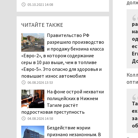
долж
Эксперты назвали
05.10.2021 14:08
причины массового мора
рыбы в Свердловской
области
ра
ЧИТАЙТЕ ТАКЖЕ
05.08.2026 16:31
на
Правительство РФ
Осуждённый за убийство
од
разрешило производство
тагильского хоккеиста
ес
и продажу бензина класса
Александра Чумарина
Ег
«Евро-2», в котором содержание
Самат Хазипов в очередной раз
До
серы в 10 раз выше, чем в топливе
попал на скамью подсудимых
«Евро-5». Это опасно для здоровья и
05.08.2026 15:28
Колл
повышает износ автомобиля
Уральского депутата
опти
06.08.2026 13:53
Госдумы Ильтякова,
На фоне острой нехватки
назвавшего незамужних
полицейских в Нижнем
женщин неполноценными людьми, а
Та
Тагиле растёт
неженатых мужчин — инвалидами,
ех
подростковая преступность
проверит прокуратура (ВИДЕО)
за
04.08.2026 14:58
05.08.2026 14:40
об
Бездействие мэрии
На водоёмах
признано незаконным. В
Свердловской области с