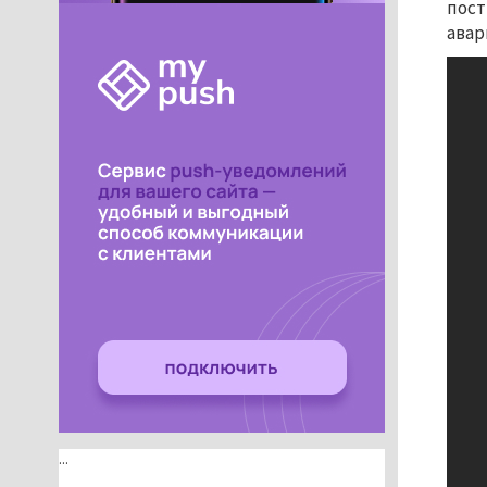
пост
авар
...