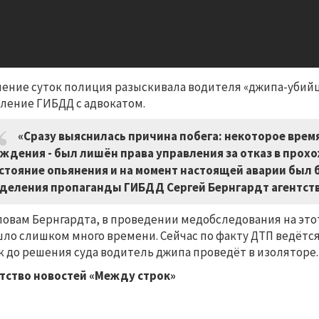
чение суток полиция разыскивала водителя «джипа-убийцы»
ление ГИБДД с адвокатом.
«Сразу выяснилась причина побега: некоторое врем
ждения - был лишён права управления за отказ в про
стояние опьянения и на момент настоящей аварии был б
деления пропаганды ГИБДД Сергей Бернгардт агентств
ловам Бернгардта, в проведении медобследования на это
ло слишком много времени. Сейчас по факту ДТП ведётс
к до решения суда водитель джипа проведёт в изоляторе.
тство новостей «Между строк»