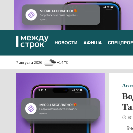
НОВОСТИ
АФИША
СПЕЦПРО
7 августа 2026
+14 °C
Авт
Во
Та
07.
Вч