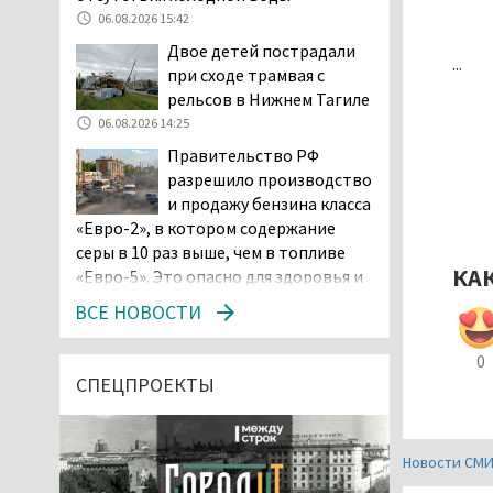
06.08.2026 15:42
Двое детей пострадали
...
при сходе трамвая с
рельсов в Нижнем Тагиле
06.08.2026 14:25
Правительство РФ
разрешило производство
и продажу бензина класса
«Евро-2», в котором содержание
серы в 10 раз выше, чем в топливе
КА
«Евро-5». Это опасно для здоровья и
повышает износ автомобиля
ВСЕ НОВОСТИ
06.08.2026 13:53
В Детской городской
0
больнице № 3 Нижнего
СПЕЦПРОЕКТЫ
Тагила опровергли
обвинения родителей, которые
заявили, что их дочь в палате
Новости СМ
покусала бельевая вошь