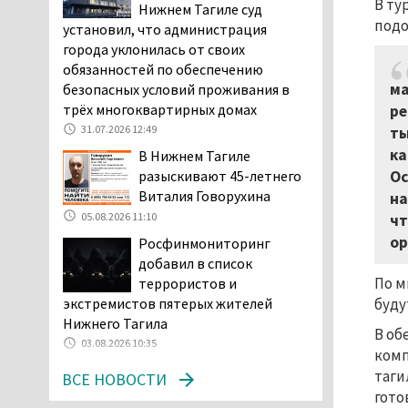
В ту
Нижнем Тагиле суд
начала купального сезона
подо
установил, что администрация
погиб 21 человек
города уклонилась от своих
05.08.2026 14:05
обязанностей по обеспечению
Нижний Тагил на три дня
ма
безопасных условий проживания в
станет мировой
трёх многоквартирных домах
ре
столицей
31.07.2026 12:49
ты
короткометражного кино
ка
В Нижнем Тагиле
05.08.2026 13:20
Ос
разыскивают 45-летнего
Мэрия раскрыла имя
Виталия Говорухина
на
главной звезды Дня
05.08.2026 11:10
чт
города в Нижнем Тагиле
ор
Росфинмониторинг
05.08.2026 11:26
добавил в список
В Нижнем Тагиле
По м
террористов и
разыскивают 45-летнего
экстремистов пятерых жителей
буду
Виталия Говорухина
Нижнего Тагила
В об
05.08.2026 11:10
03.08.2026 10:35
комп
Во втором квартале
таги
ВСЕ НОВОСТИ
текущего года
гото
мошенники украли у