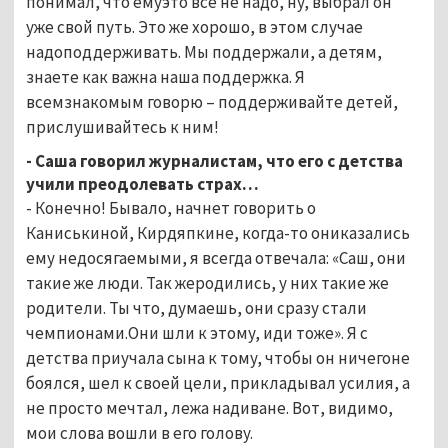
понимал, что емуэто все не надо, ну, выбрал он
уже свой путь. Это же хорошо, в этом случае
надоподдерживать. Мы поддержали, а детям,
знаете как важна наша поддержка. Я
всемзнакомым говорю – поддерживайте детей,
прислушивайтесь к ним!
- Саша говорил журналистам, что его с детства
учили преодолевать страх…
- Конечно! Бывало, начнет говорить о
Каниськиной, Кирдяпкине, когда-то ониказались
ему недосягаемыми, я всегда отвечала: «Саш, они
такие же люди. Так жеродились, у них такие же
родители. Ты что, думаешь, они сразу стали
чемпионами.Они шли к этому, иди тоже». Я с
детства приучала сына к тому, чтобы он ничегоне
боялся, шел к своей цели, прикладывал усилия, а
не просто мечтал, лежа надиване. Вот, видимо,
мои слова вошли в его голову.