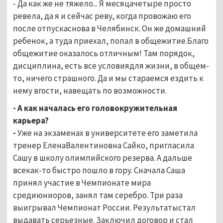
- Да как же не тяжело... Я месяцачетыре просто
ревела, да я и сейчас реву, когда провожаю его
после отпускаснова в Челябинск. Он же домашний
ребенок, а туда приехал, попал в общежитие.Благо
общежитие оказалось отличным! Там порядок,
дисциплина, есть все условиядля жизни, в общем-
то, ничего страшного. Да и мы стараемся ездить к
нему вгости, навещать по возможности.
- А как началась его головокружительная
карьера?
-
Уже на экзаменах в университете его заметила
тренер ЕленаВалентиновна Сайко, пригласила
Сашу в школу олимпийского резерва. А дальше
всекак-то быстро пошло в гору. Сначала Саша
принял участие в Чемпионате мира
средиюниоров, занял там серебро. Три раза
выигрывал Чемпионат России. Результатыстал
выдавать серьезные. Заключил договор и стал