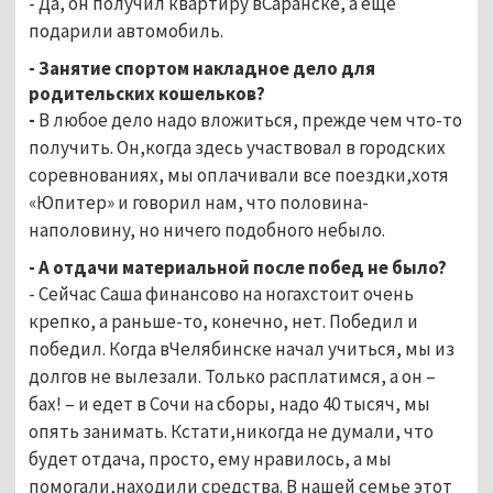
- Да, он получил квартиру вСаранске, а еще
подарили автомобиль.
- Занятие спортом накладное дело для
родительских кошельков?
-
В любое дело надо вложиться, прежде чем что-то
получить. Он,когда здесь участвовал в городских
соревнованиях, мы оплачивали все поездки,хотя
«Юпитер» и говорил нам, что половина-
наполовину, но ничего подобного небыло.
- А отдачи материальной после побед не было?
- Сейчас Саша финансово на ногахстоит очень
крепко, а раньше-то, конечно, нет. Победил и
победил. Когда вЧелябинске начал учиться, мы из
долгов не вылезали. Только расплатимся, а он –
бах! – и едет в Сочи на сборы, надо 40 тысяч, мы
опять занимать. Кстати,никогда не думали, что
будет отдача, просто, ему нравилось, а мы
помогали,находили средства. В нашей семье этот