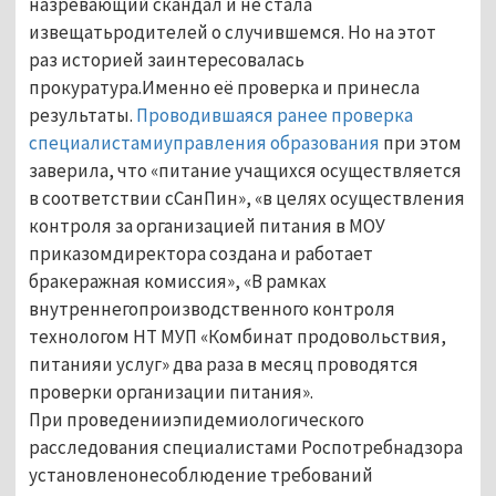
назревающий скандал и не стала
извещатьродителей о случившемся. Но на этот
раз историей заинтересовалась
прокуратура.Именно её проверка и принесла
результаты.
Проводившаяся ранее проверка
специалистамиуправления образования
при этом
заверила, что «питание учащихся осуществляется
в соответствии сСанПин», «в целях осуществления
контроля за организацией питания в МОУ
приказомдиректора создана и работает
бракеражная комиссия», «В рамках
внутреннегопроизводственного контроля
технологом НТ МУП «Комбинат продовольствия,
питанияи услуг» два раза в месяц проводятся
проверки организации питания».
При проведенииэпидемиологического
расследования специалистами Роспотребнадзора
установленонесоблюдение требований