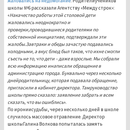
жаловались на недомогание
. Родителиучеников
школы №6 рассказали Агентству «Между строк»:
«
Накачество работы этой столовой дети
жаловались неоднократно и
проверки,проводившиеся родителями по
собственной инициативе, подтверждали эти
жалобы.Завтраки и обеды зачастую подавались
холодными, а вкус блюд был таков, что ихне смогли
съесть не то, что дети – даже взрослые. Мы собрали
всю информацию инаписали обращение в
администрацию города. Буквально через несколько
днейродительницу, которая подавала обращение,
пригласили в кабинет директора. Тамруководство
школы прямо сказало: заявление забрать и
всем
сказать, что вы ошиблись
».
По ирониисудьбы, через несколько дней в школе
случилось массовое отравление. Директор
школыГалина Волкова попыталась замять