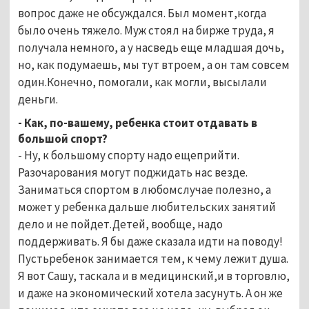
вопрос даже не обсуждался. Был момент,когда
было очень тяжело. Муж стоял на бирже труда, я
получала немного, а у насведь еще младшая дочь,
но, как подумаешь, мы тут втроем, а он там совсем
один.Конечно, помогали, как могли, высылали
деньги.
- Как, по-вашему, ребенка стоит отдавать в
большой спорт?
- Ну, к большому спорту надо ещеприйти.
Разочарования могут поджидать нас везде.
Заниматься спортом в любомслучае полезно, а
может у ребенка дальше любительских занятий
дело и не пойдет.Детей, вообще, надо
поддерживать. Я бы даже сказала идти на поводу!
Пустьребенок занимается тем, к чему лежит душа.
Я вот Сашу, таскала и в медицинский,и в торговлю,
и даже на экономический хотела засунуть. А он же