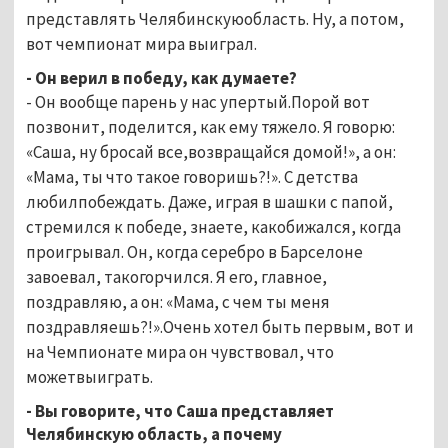
представлять Челябинскуюобласть. Ну, а потом,
вот чемпионат мира выиграл.
- Он верил в победу, как думаете?
- Он вообще парень у нас упертый.Порой вот
позвонит, поделится, как ему тяжело. Я говорю:
«Саша, ну бросай все,возвращайся домой!», а он:
«Мама, ты что такое говоришь?!». С детства
любилпобеждать. Даже, играя в шашки с папой,
стремился к победе, знаете, какобижался, когда
проигрывал. Он, когда серебро в Барселоне
завоевал, такогорчился. Я его, главное,
поздравляю, а он: «Мама, с чем ты меня
поздравляешь?!».Очень хотел быть первым, вот и
на Чемпионате мира он чувствовал, что
можетвыиграть.
- Вы говорите, что Саша представляет
Челябинскую область, а почему