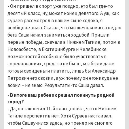
- Он пришел в спорт уже
поздно, это был где-то
десятый класс, ну,может конец девятого. А уж, как
Сураев рассмотрел в нашем сыне ходока, я
вообщене знаю.
Сказал, что мышечная масса недля
бега. Саша начал заниматься ходьбой. Пришли
первые победы, сначала в НижнемТагиле, потом в
Новоасбесте, в Екатеринбурге и Челябинске.
Возможностей особыхне было участвовать в
соревнованиях, средств не было, мы были даже
готовы своиденьги платить, лишь бы Александр
Петрович его свозил, а уж почему он егоникуда не
возил – не знаю. Результаты-то Саша давал.
- В итоге ваш ребенок решил покинуть родной
город?
- Да, он закончил 11-й класс,понял, что в Нижнем
Тагиле перспектив нет. Хотя Сураев настаивал,
чтобы Сашаучился здесь, но тренер не смог его