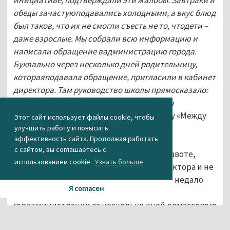
обеды зачастуюподавались холодными, а вкус блюд
был таков, что их не смогли съесть не то, чтодети –
даже взрослые. Мы собрали всю информацию и
написали обращение вадминистрацию города.
Буквально через несколько дней родительницу,
котораяподавала обращение, пригласили в кабинет
директора. Там руководство школы прямосказало:
заявление забрать и всем сказать, что вы
ошиблись
», -рассказала корреспонденту «Между
Этот сайт использует файлы cookie, чтобы
строк» Марина Хрусталева – член
улучшить работу и повысить
эффективность сайта. Продолжая работать
родительскогокомитета 3 «б» класса.
с сайтом, вы соглашаетесь с
Женщина, будучи уверенной в своей правоте,
использованием cookie.
Узнать больше
отказаласьвыполнять требования директора и не
стала отзывать свое заявление. Но и это недало
Я согласен
результата: ответ, пришедший из
горадминистрации за несколько дней домассового
отравления школьников гласил – проверка