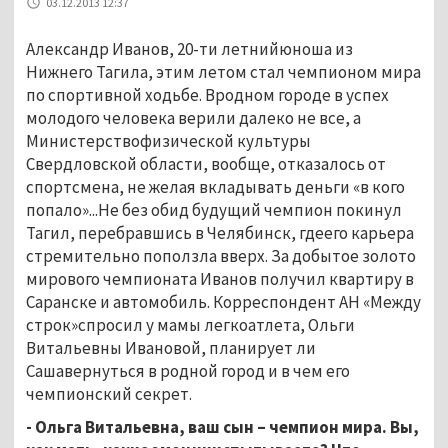
03.12.2013 12:37
Александр Иванов, 20-ти летнийюноша из
Нижнего Тагила, этим летом стал чемпионом мира
по спортивной ходьбе. Вродном городе в успех
молодого человека верили далеко не все, а
Министерствофизической культуры
Свердловской области, вообще, отказалось от
спортсмена, не желая вкладывать деньги «в кого
попало»...Не без обид будущий чемпион покинул
Тагил, перебравшись в Челябинск, гдеего карьера
стремительно поползла вверх. За добытое золото
мирового чемпионата Иванов получил квартиру в
Саранске и автомобиль. Корреспондент АН «Между
строк»спросил у мамы легкоатлета, Ольги
Витальевны Ивановой, планирует ли
Сашавернуться в родной город и в чем его
чемпионский секрет.
- Ольга Витальевна, ваш сын – чемпион мира. Вы,