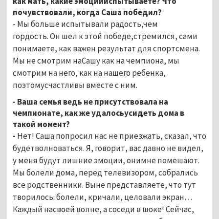
как мать, какие эмоциииспытываете? Что
почувствовали, когда Саша победил?
- Мы больше испытывали радость,чем
гордость.
Он шел к этой победе,стремился, сами
понимаете, как важен результат для спортсмена.
Мы не смотрим наСашу как на чемпиона, мы
смотрим на него, как на нашего ребенка,
поэтомусчастливы вместе с ним.
- Ваша семья ведь не присутствовала на
чемпионате, как же удалосьусидеть дома в
такой момент?
-
Нет! Саша попросил нас не приезжать, сказал, что
будетволноваться. Я, говорит, вас давно не видел,
у меня будут лишние эмоции, онимне помешают.
Мы болели дома, перед телевизором, собрались
все родственники. Выне представляете, что тут
творилось: болели, кричали, целовали экран…
Каждый насвоей волне, а соседи в шоке! Сейчас,