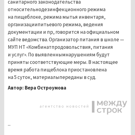
санитарного законодательства
относительнодезинфекционного режима
на
пищеблоке, режима мытья инвентаря,
организациипитьевого режима, ведения
документации и
пр, говорится на официальном
сайте ведомства. Организатор питания в
школе
—
МУП НТ
«Комбинатпродовольствия, питания
и
услуг». По
выявленнымнарушениям будут
приняты соответствующие меры. В
настоящее
время работа пищеблока приостановлена
на
5
суток, материалыпереданы в
суд.
Автор: Вера Остроумова
...