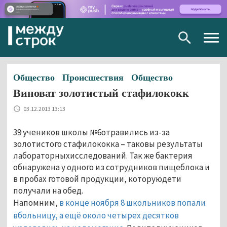
Togg
navig
Общество
Происшествия
Общество
Виноват золотистый стафилококк
03.12.2013 13:13
39 учеников школы №6отравились из-за
золотистого стафилококка – таковы результаты
лабораторныхисследований. Так же бактерия
обнаружена у одного из сотрудников пищеблока и
в пробах готовой продукции, которуюдети
получали на обед.
Напомним,
в конце ноября 8 школьников попали
вбольницу, а ещё около четырех десятков