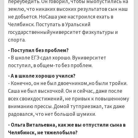
переубедить. Он говорил, чтобы мыопустились на
землю, что никаких высоких результатов сын наш
не добьется. НоСаша уже настроился ехать в
Челябинск. Поступать в Уральский
государственныйуниверситет физкультуры и
спорта.
- Поступил без проблем?
-
В школе
ЕГЭ сдал хорошо. Вуниверситет
поступил, в общем-то без проблем.
- А в школе хорошо учился?
- Конечно, он не был двоечником,но были тройки.
Саша не был выскочкой. Он и сейчас, даже после
всех своихдостижений, не привык к повышенному
вниманию прессы. Домой тутприезжал, так даже
радовался, что нет большой шумихи.
- Ольга Витальевна, как же вы отпустили сына в
Челябинск, не тяжелобыло?