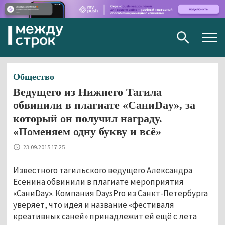
Togg
navig
Общество
Ведущего из Нижнего Тагила
обвинили в плагиате «СаниDay», за
который он получил награду.
«Поменяем одну букву и всё»
23.09.2015 17:25
Известного тагильского ведущего Александра
Есенина обвинили в плагиате мероприятия
«СаниDay». Компания DaysPro из Санкт-Петербурга
уверяет, что идея и название «фестиваля
креативных саней» принадлежит ей ещё с лета