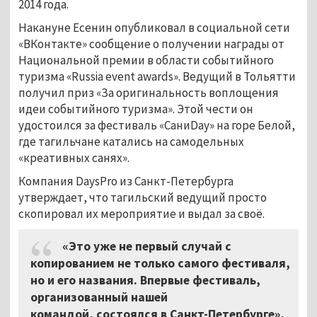
2014 года.
Накануне Есенин опубликовал в социальной сети
«ВКонтакте» сообщение о получении награды от
Национальной премии в области событийного
туризма «Russia event awards». Ведущий в Тольятти
получил приз «За оригинальность воплощения
идеи событийного туризма». Этой чести он
удостоился за фестиваль «СаниDay» на горе Белой,
где тагильчане катались на самодельных
«креативных санях».
Компания DaysPro из Санкт-Петербурга
утверждает, что тагильский ведущий просто
скопировал их мероприятие и выдал за своё.
«Это уже не первый случай с
копированием не только самого фестиваля,
но и его названия. Впервые фестиваль,
организованный нашей
командой, состоялся в Санкт-Петербурге»,