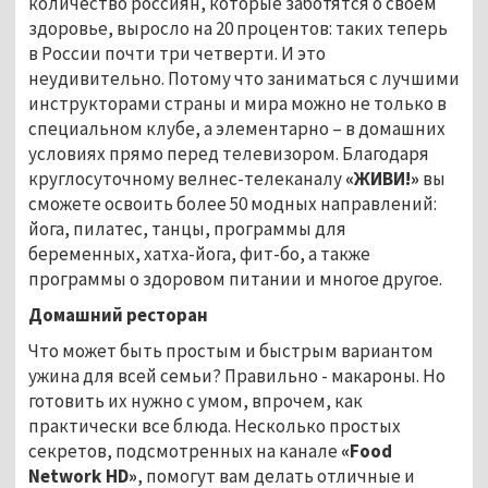
количество россиян, которые заботятся о своем
здоровье, выросло на 20 процентов: таких теперь
в России почти три четверти. И это
неудивительно. Потому что заниматься с лучшими
инструкторами страны и мира можно не только в
специальном клубе, а элементарно – в домашних
условиях прямо перед телевизором. Благодаря
круглосуточному велнес-телеканал
у
«ЖИВИ!»
вы
сможете освоить более 50 модных направлений:
йога, пилатес, танцы, программы для
беременных, хатха-йога, фит-бо, а также
программы о здоровом питании и многое другое.
Домашний ресторан
Что может быть простым и быстрым вариантом
ужина для всей семьи? Правильно - макароны. Но
готовить их нужно с умом, впрочем, как
практически все блюда. Несколько простых
секретов, подсмотренных на канале
«Food
Network HD»
,
помогут вам делать отличные и