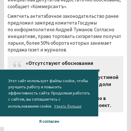
сообщает «Коммерсантъ».
Смягчить антитабачное законодательство ранее
предложил зампред комитета Госдумы
по информполитике Андрей Туманов. Согласно
инициативе, право торговать сигаретами получат
ларьки, более 50% оборота которых занимает
продажа газет и журналов.
«Отсутствуют обоснования
установления указанного в проекте
федерального закона размера допустимой
Этот сайт использует файлы cookie, чтобы
для продажи табачной продукции доли
улучшить работу и повысить
реализации печатной продукции
эффективность сайта. Продолжая работать
и механизма ее подсчета», - сказано в
с сайтом, вы соглашаетесь с
отзыве правительства на законопроект.
использованием cookie.
Узнать больше
Агентство новостей «Между строк»
Я согласен
...