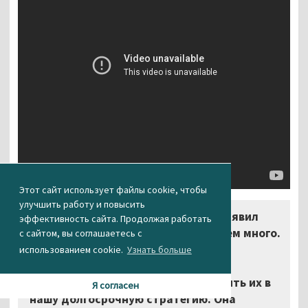
Этот сайт использует файлы cookie, чтобы
улучшить работу и повысить
«У нас очень много денег! – заявил
эффективность сайта. Продолжая работать
Анатолий Чубайс. - Их просто совсем много.
с сайтом, вы соглашаетесь с
Именно поэтому у нас появилась
использованием cookie.
Узнать больше
возможность не просто ворочать
большими деньгами, а ещё и вложить их в
Я согласен
нашу долгосрочную стратегию. Она