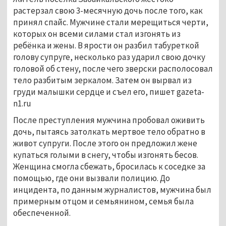
растерзал свою 3-месячную дочь после того, как
принял спайс. Мужчине стали мерещиться черти,
которых он всеми силами стал изгонять из
ребёнка и жены. В ярости он разбил табуреткой
голову супруге, несколько раз ударил свою дочку
головой об стену, после чего зверски располосовал
тело разбитым зеркалом. Затем он вырвал из
груди малышки сердце и съел его, пишет gazeta-
n1.ru
После преступления мужчина пробовал оживить
дочь, пытаясь затолкать мертвое тело обратно в
живот супруги. После этого он предложил жене
купаться голыми в снегу, чтобы изгонять бесов.
Женщина смогла сбежать, бросилась к соседке за
помощью, где они вызвали полицию. До
инцидента, по данным журналистов, мужчина был
примерным отцом и семьянином, семья была
обеспеченной.