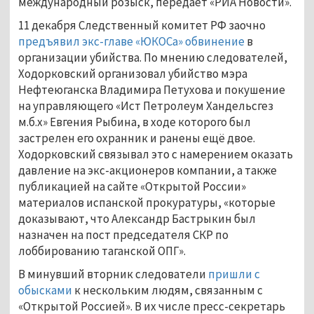
международный розыск, передает «РИА Новости».
11 декабря Следственный комитет РФ заочно
предъявил экс-главе «ЮКОСа» обвинение
в
организации убийства. По мнению следователей,
Ходорковский организовал убийство мэра
Нефтеюганска Владимира Петухова и покушение
на управляющего «Ист Петролеум Хандельсгез
м.б.х» Евгения Рыбина, в ходе которого был
застрелен его охранник и ранены ещё двое.
Ходорковский связывал это с намерением оказать
давление на экс-акционеров компании, а также
публикацией на сайте «Открытой России»
материалов испанской прокуратуры, «которые
доказывают, что Александр Бастрыкин был
назначен на пост председателя СКР по
лоббированию таганской ОПГ».
В минувший вторник следователи
пришли с
обысками
к нескольким людям, связанным с
«Открытой Россией». В их числе пресс-секретарь