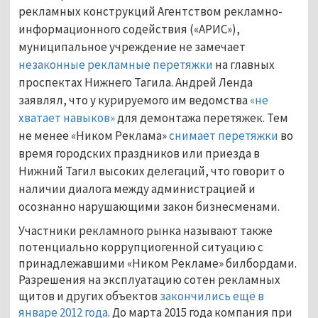
рекламных конструкций Агентством рекламно-
информационного содействия («АРИС»),
муниципальное учреждение не замечает
незаконные рекламные перетяжки
на главных
проспектах Нижнего Тагила. Андрей Ленда
заявлял, что у курируемого им ведомства
«не
хватает навыков»
для демонтажа перетяжек. Тем
не менее «Ником Реклама»
снимает перетяжки
во
время городских праздников или приезда в
Нижний Тагил высоких делегаций, что говорит о
наличии диалога между администрацией и
осознанно нарушающими закон бизнесменами.
Участники рекламного рынка называют также
потенциально коррупциогенной ситуацию с
принадлежавшими «Ником Рекламе» билбордами.
Разрешения на эксплуатацию сотен рекламных
щитов и других объектов
закончились ещё в
январе 2012 года
. До марта 2015 года компания при