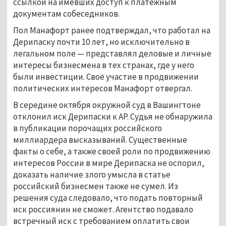
ссылкой на имевших доступ к платёжным
документам собеседников.
Пол Манафорт ранее подтверждал, что работал на
Дерипаску почти 10 лет, но исключительно в
легальном поле — представлял деловые и личные
интересы бизнесмена в тех странах, где у него
были инвестиции. Своё участие в продвижении
политических интересов Манафорт отвергал.
В середине октября окружной суд в Вашингтоне
отклонил иск Дерипаски к AP. Судья не обнаружила
в публикации порочащих российского
миллиардера высказываний. Существенные
факты о себе, а также своей роли по продвижению
интересов России в мире Дерипаска не оспорил,
доказать наличие злого умысла в статье
российский бизнесмен также не сумел. Из
решения суда следовало, что подать повторный
иск россиянин не сможет. Агентство подавало
встречный иск с требованием оплатить свои