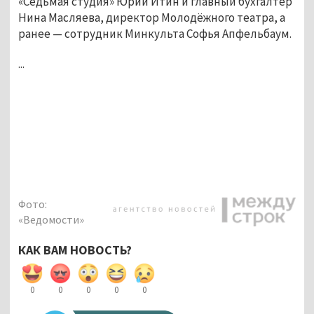
«Седьмая студия» Юрий Итин и главный бухгалтер
Нина Масляева, директор Молодёжного театра, а
ранее — сотрудник Минкульта Софья Апфельбаум.
...
Фото:
«Ведомости»
КАК ВАМ НОВОСТЬ?
0
0
0
0
0