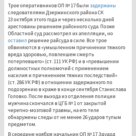
Трое оперативников ОП № 17 были
задержаны
следователями Дзержинского района СК
23 октября этого года и через несколько дней
арестованы решением районного суда. Позже
Областной суд рассмотрел их апелляции, но
оставил
решение райсуда в силе. Все трое
обвиняются в «умышленном причинении тяжкого
вреда здоровью, повлекшем смерть
потерпевшего» (ст. 111 УК РФ) и в «превышении
должностных полномочий с применением
насилия и причинением тяжких последствий»
(ст. 286 УК РФ) в отношении задержанного по
подозрению в краже в конце сентября Станислава
Головко. После выхода из отделения полиции
мужчина скончался в ЦГБ № 1 от закрытой
черепно-мозговой травмы, на его теле
обнаружены следы от не менее 26 ударов тупым
предметом.
В середине ноября начальник ОП № 17 Эдуард