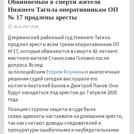
Обвиняемым в смерти жителя
Нижнего Тагила оперативникам ОП
№ 17 продлены аресты
06.12.2017 16:50
Дзержинский районный суд Нижнего Тагила
продлил аресты всем троим оперативникам ОП
№ 17, которые обвиняются в смерти 42-летнего
местного жителя Станислава Головко после
допроса. Вслед
за полицейским
Егором Ялуниным
аналогичные
решения судей сегодня
выслушали его
коллеги Анатолий Быков и Дмитрий Панов. Они
будут находиться под арестом до 7 апреля 2018
года.
Позиция стороны защиты в суде была
схожа: адвокаты настаивали на домашнем аресте,
так как считают доводы следователей и
прокуратуры ошибочными и неубедительными.