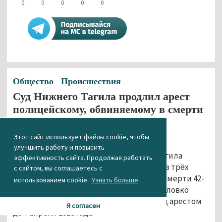
0
0
0
0
0
Общество
Происшествия
Суд Нижнего Тагила продлил арест
полицейскому, обвиняемому в смерти
Станислава Головко
Этот сайт использует файлы cookie, чтобы
06.12.2017 15:29
улучшить работу и повысить
Дзержинский районный суд Нижнего Тагила
эффективность сайта. Продолжая работать
продлил арест Егору Ялунину, одному из трёх
с сайтом, вы соглашаетесь с
оперативников ОП № 17, обвиняемых в смерти 42-
использованием cookie.
Узнать больше
летнего местного жителя Станислава Головко
после допроса. Он будет находиться под арестом
Я согласен
до 7 апреля 2018 года.