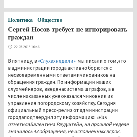
Политика
Общество
Сергей Носов требует не игнорировать
граждан
22.07.2013 16:46
В пятницу, в
«Слухахнедели»
мы писали о том,что
в администрации города активно борются с
несвоевременными ответамичиновников на
обращения граждан. По информации наших
слухмейкеров, введенасистема штрафов, а в
числе наказанных уже оказался чиновник из
управления погородскому хозяйству. Сегодня
официальный пресс-релиз от администрации
городаподтвердил эту информацию:
«Как
отметилаВалентина Раудштейн, на прошлой неделе
значилось 43 обращения, не исполненных всрок.