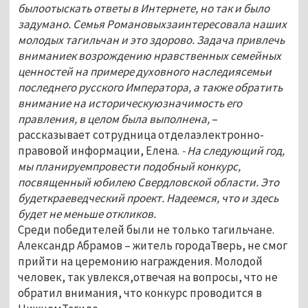
былоотыскать ответы в Интернете, но так и было
задумано. Семья Романовыхзаинтересовала наших
молодых тагильчан и это здорово. Задача привлечь
вниманиек возрождению нравственных семейных
ценностей на примере духовного наследиясемьи
последнего русского Императора, а также обратить
внимание на историческуюзначимость его
правления, в целом была выполнена,
–
рассказывает сотрудница отделаэлектронно-
правовой информации, Елена.
- На следующий год,
мы планируемпровести подобный конкурс,
посвященный юбилею Свердловской области. Это
будеткраеведческий проект. Надеемся, что и здесь
будет не меньше откликов.
Среди победителей были не только тагильчане.
Александр Абрамов – житель городаТверь, не смог
прийти на церемонию награждения. Молодой
человек, так увлекся,отвечая на вопросы, что не
обратил внимания, что конкурс проводится в