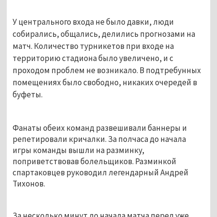
У центрального входа не было давки, люди
собирались, общались, делились прогнозами на
матч. Количество турникетов при входе на
территорию стадиона было увеличено, и с
проходом проблем не возникало. В подтребунных
помещениях было свободно, никаких очередей в
буфеты.
Фанаты обеих команд развешивали баннеры и
репетировали кричалки. За полчаса до начала
игры команды вышли на разминку,
поприветствовав болельщиков. Разминкой
спартаковцев руководил легендарный Андрей
Тихонов.
За несколько минут до начала матча перед уже