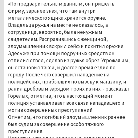
«По предварительным данным, он пришел в
фирму, заранее зная, что там внутри
металлического ящика хранится оружие.
Владельца ружья на месте не оказалось, а
сотрудница, вероятно, была ненужным
свидетелем. Расправившись с женщиной,
злоумышленник вскрыл сейф и похитил оружие.
Здесь же при помощи подручных средств он
отпилил ствол, сделав из ружья обрез. Угрожая им,
он остановил такси, и долгое время ездил по
городу. После чего совершил нападение на
полицейских, прибывших по вызову к магазину, и
ранил дробовым зарядом троих из них. - рассказал
Горелых, отметив, что в настоящий момент
полиция устанавливает все связи нападавшего и
мотив совершенных преступлений.
Отметим, что погибший злоумышленник раннее
был судим за совершение особо тяжкого
преступления.