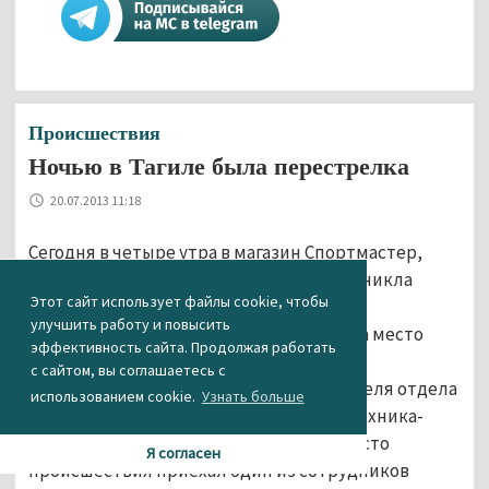
Происшествия
Ночью в Тагиле была перестрелка
20.07.2013 11:18
Сегодня в четыре утра в магазин Спортмастер,
расположенный на улице Газетная, проникла
Этот сайт использует файлы cookie, чтобы
банда грабителей. Охранники магазина
улучшить работу и повысить
незамедлительно вызвали полицию. На место
эффективность сайта. Продолжая работать
происшествия прибыла следственно-
с сайтом, вы соглашаетесь с
оперативная группа в составе следователя отдела
использованием cookie.
Узнать больше
полиции№16, оперуполномоченного, техника-
криминалиста и водителя. Так же на место
Я согласен
происшествия приехал один из сотрудников