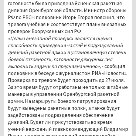
готовность была приведена Ясненская ракетная
дивизия Оренбургской области. Министр обороны
РФ по РВСН полковник Игорь Егоров пояснил, что
тревога учебная и соответствует плану внезапных
проверок Вооруженных сил РФ.
«Целью внезапной проверки является оценка
способности приведения частей и подразделений
дивизий ракетной армии в установленную степень
боевой готовности, готовности дежурных сил
выполнить задачи по предназначению»,
- сообщил
полковник в беседе с журналистом РИА «Новости».
Проверка по тревоге будет проходить до 27 июля.
За это время будут отработаны не только штабные
маневры в управлении Оренбургской ракетной
армии. На маршруты боевого патрулирования
будут выведены ракетные полки, а также будут
задействованы подразделения обеспечения
дивизий. Будет ли присутствовать во время
учений верховный главнокомандующий Владимир
Путин, недавно закончивший проверку войск