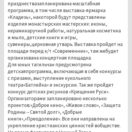
празднествазапланирована масштабная
программа, в том числе выставка-ярмарка
«Кладезь», накоторой будут представлены
изделия монастырских мастерских: иконы,
керамикаручной работы, натуральная косметика
и мыло, детские книги и игры,
сувениры,церковная утварь. Выставка пройдет на
площади перед к/т «Современник», там жебудет
организована концертная площадка.
Для юных тагильчан предусмотрена
детскаяпрограмма, включающая в себя конкурсы
с призами, выступление кукольного
театра«Батлейка» и экскурсии. Так же пройдет
конкурс детских рисунков «Крещение Руси».
Организаторами запланировано несколько
проектов:«Доброе кино», «Живое слово», «Защита
Родины – Святой долг», «Добрые
книги»,«Преодоление». Все они направлены на
укрепление христианских ценностей вобществе.