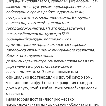
Ситуация исправляется, сейчас их уже восемь. Есть
замечания к структурнымподразделениям и по
соблюдению сроков работы с документами,
поступающими отюридических лиц. В «черном
списке» нарушителей - управление
городскогохозяйства. На это подразделение
ложится большая нагрузка: до 58 %
обращенийграждан, поступающих в
администрацию города, относится к сферам
городского ижилищно-коммунального хозяйства.
Кроме того, нередко главы
районныхадминистраций перенаправляют в это
управление вопросы, которые сами в
состояниирешить».
Этими словами нам
официально подтвердили и другой слух о том,
чточиновники «футболят» обращения граждан
друг к другу, чтобы избавиться отнеобходимости
отвечать.
Глава города поставилвопрос жестко:
законодательство должно четко соблюдаться. При