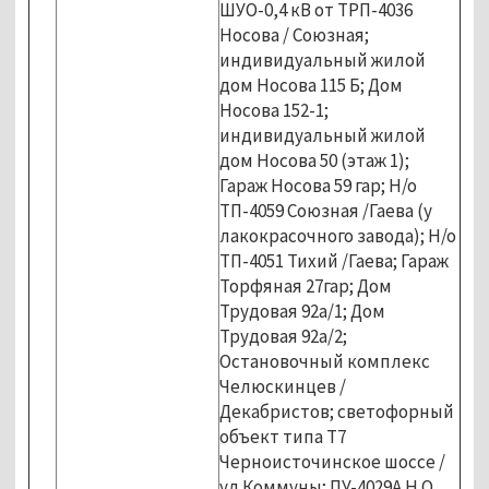
ШУО-0,4 кВ от ТРП-4036
Носова / Союзная;
индивидуальный жилой
дом Носова 115 Б; Дом
Носова 152-1;
индивидуальный жилой
дом Носова 50 (этаж 1);
Гараж Носова 59 гар; Н/о
ТП-4059 Союзная /Гаева (у
лакокрасочного завода); Н/о
ТП-4051 Тихий /Гаева; Гараж
Торфяная 27гар; Дом
Трудовая 92а/1; Дом
Трудовая 92а/2;
Остановочный комплекс
Челюскинцев /
Декабристов; светофорный
объект типа Т7
Черноисточинское шоссе /
ул.Коммуны; ПУ-4029А Н.О.