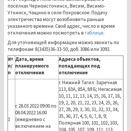
посёлках Черноисточинск, Висим, Висимо-
Уткинск, Чащино и селе Покровское. Подачу
электричества могут возобновить раньше
указанного времени. Свой адрес, число и время
отключения можно посмотреть в
таблице
.
Для уточняющей информации можно звонить по
телефонам: 8(3435)36-33-50, доб. 3086 или 3092.
№
Дата, время
Адреса объектов,
п/
планируемого
попадающих под
п
отключения
отключение
г. Нижний Тагил: Заречная
113, 83А, 85А, 89 Б; Негасимая
10, 11, 12, 13, 14, 15, 16, 17, 18,
19, 2, 20, 21, 22, 23, 24, 25, 26,
с 28.03.2022 09:00 по
27, 28, 29, 3, 30, 31, 32, 33, 34,
08.04.2022 16:00
35, 36, 37, 4, 5, 6, 7, 8, 9;
1
(ежедневно с
Полярная 100, 101, 102, 103,
включением на
104, 105, 107, 109, 111, 113,