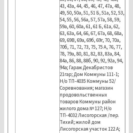
43, 43а, 44, 45, 46, 47, 47а, 48,
49, 50, 50а, 51, 51 Б, 51а, 52, 53,
54, 55, 56, 56а, 57, 57а, 58, 59,
59а, 60, 60а, 61, 61 Б, 61а, 62,
63, 63а, 64, 66, 67, 67а, 68, 68а,
69, 69В, 69а, 69б, 69г, 70, 70а,
70б, 71, 72, 73, 75, 75 А, 76, 77,
78, 79а, 80, 81, 82, 83, 83а, 84,
84а, 86, 88, 88б, 90, 92, 92а, 94,
94а; Гараж Декабристов
21гар; Дом Коммуны 111-1;
Н/о ТП-4035 Коммуны 52/
Соревнования; магазин
продовольственных
товаров Коммуны район
жилого дома № 127; Н/о
ТП-4032 Лисогорская /пер.
Тихий; жилой дом
Лисогорская участок 122 А;