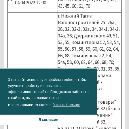
04.04.2022 12:00
43, 45, 60, 61, 70
г. Нижний Тагил:
Вагоностроителей 25, 26а,
28, 32, 32-3, 32а, 34, 34-1, 34-2,
34а, 36; Дзержинского 49, 51,
53, 55; Коминтерна 52, 53, 54,
55, 56, 57, 58, 59, 60, 61, 62, 64,
66, 68; Тимирязева 52, 54,
54а, 58, 60, 62, 64, 66, 68, 70;
Энтузиастов 25, 29, 31, 33, 35,
37, 39, 41, 43, 45; Реклама
Этот сайт использует файлы cookie, чтобы
Вагоностроителей -
улучшить работу и повысить
Дзержинского ( у к/т
эффективность сайта. Продолжая работать
Россия); магазин
с сайтом, вы соглашаетесь с
"Промышленные товары"
использованием cookie.
Узнать больше
Вагоностроителей 32 (бывш.
кв. 16); Магазин "Ученик"
Я согласен
Вагоностроителей 32,
кв.10,11; Магазин "Золотая