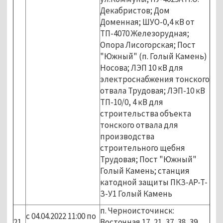
Декабристов; Дом
Доменная; ШУО-0,4 кВ от
ТП-4070 Железорудная;
Опора Лисогорская; Пост
"Южный" (п. Голый Камень)
Носова; ЛЭП 10 кВ для
электроснабжения тонского
отвала Трудовая; ЛЭП-10 кВ
ТП-10/0, 4 кВ для
строительства объекта
тонского отвала для
производства
строительного щебня
Трудовая; Пост "Южный"
Голый Камень; станция
катодной защиты ПКЗ-АР-Т-
З-У1 Голый Камень
п. Черноисточинск:
с 04.04.2022 11:00 по
21
Восточная 17, 21, 37, 38, 39,