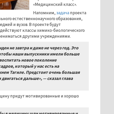
«Медицинский класс».
Напомним,
задача
проекта
льного естественнонаучного образования,
джей и вузов. В проекте будут
же действуют классы химико-биологического
рениматься другими учреждениями.
ен не завтра и даже не через год. Это
, чтобы наши выпускники имели больше
 воспитать новое поколение
дров, который у нас есть на
жнем Тагиле. Предстоит очень большая
м двигаться дальше», — сказал глава
дицину придут мотивированные и хорошо
бы в медицину шли мотивированные и