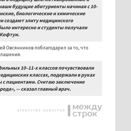
наши будущие абитуриенты начиная с 10-
нские, биологические и химические
они создают элиту медицинского
 было интересно и студенты получали
 Кофтун.
ей Овсянников поблагодарил за то, что
глашения.
фильных 10–11-х классов почувствовали
медицинских классах, подержали в руках
ы с пациентами. Считаю заключение
ода», — сказал главный врач.