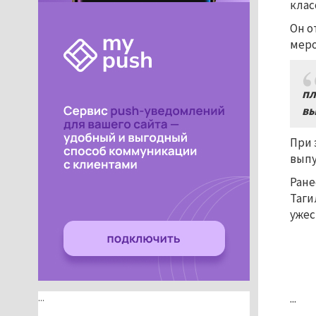
клас
Он о
меро
пл
вы
При 
выпу
Ране
Таги
ужес
...
...