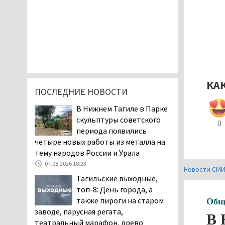
КА
ПОСЛЕДНИЕ НОВОСТИ
В Нижнем Тагиле в Парке
скульптуры советского
0
периода появились
четыре новых работы из металла на
тему народов России и Урала
07.08.2026 18:23
Новости СМ
Тагильские выходные,
топ-8: День города, а
также пироги на старом
Общ
заводе, парусная регата,
В 
театральный марафон, древо