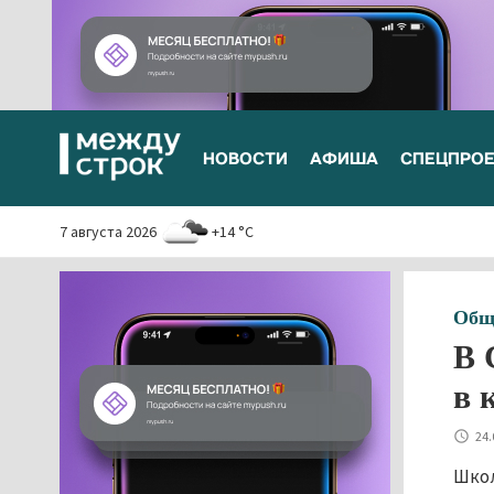
НОВОСТИ
АФИША
СПЕЦПРО
7 августа 2026
+14 °C
Общ
В 
в 
24.
Школ