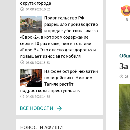
Двое детей пострадали
округах города
при сходе трамвая с
04.08.2026 10:02
рельсов в Нижнем Тагиле
Правительство РФ
6
06.08.2026 14:25
разрешило производство
Правительство РФ
и продажу бензина класса
разрешило производство
«Евро-2», в котором содержание
и продажу бензина класса
серы в 10 раз выше, чем в топливе
«Евро-2», в котором содержание
«Евро-5». Это опасно для здоровья и
серы в 10 раз выше, чем в топливе
Общ
повышает износ автомобиля
«Евро-5». Это опасно для здоровья и
06.08.2026 13:53
За
повышает износ автомобиля
На фоне острой нехватки
06.08.2026 13:53
23.
полицейских в Нижнем
В Детской городской
Тагиле растёт
больнице № 3 Нижнего
подростковая преступность
Тагила опровергли
04.08.2026 14:58
обвинения родителей, которые
ВСЕ НОВОСТИ
заявили, что их дочь в палате
покусала бельевая вошь
06.08.2026 13:02
НОВОСТИ АФИШИ
В Нижнем Тагиле на три