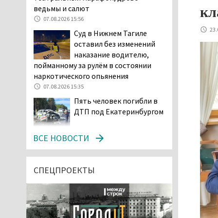
ведьмы и салют
кл
07.08.2026 15:56
23.
Суд в Нижнем Тагиле
оставил без изменений
наказание водителю,
пойманному за рулём в состоянии
наркотического опьянения
07.08.2026 15:35
Пять человек погибли в
ДТП под Екатеринбургом
07.08.2026 14:24
ВСЕ НОВОСТИ
Тагильские спасатели
проникли в квартиру
через балкон, чтобы
СПЕЦПРОЕКТЫ
помочь пенсионерке
07.08.2026 14:20
В Красноуральске хитрый
водитель BMW ездил с