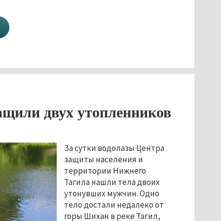
ащили двух утопленников
За сутки водолазы Центра
защиты населения и
территории Нижнего
Тагила нашли тела двоих
утонувших мужчин. Одно
тело достали недалеко от
горы Шихан в реке Тагил,