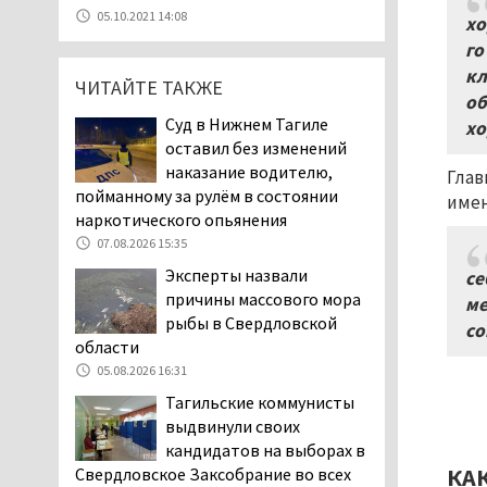
07.08.2026 11:47
05.10.2021 14:08
хо
Екатеринбург подвергся
го
атаке БПЛА, восемь из
кл
ЧИТАЙТЕ ТАКЖЕ
них были сбиты, три
об
упали на крышу логистического
Суд в Нижнем Тагиле
хо
центра
оставил без изменений
07.08.2026 11:28
наказание водителю,
Глав
Тагильские спасатели
пойманному за рулём в состоянии
имен
помогли заблудившемуся
наркотического опьянения
в лесу мужчине найти
07.08.2026 15:35
дорогу домой
Эксперты назвали
се
06.08.2026 16:28
причины массового мора
ме
Прокуратура
рыбы в Свердловской
со
Дзержинского района
области
Нижнего Тагила
05.08.2026 16:31
возбудила административное дело в
Тагильские коммунисты
отношении «Водоканала-НТ» из-за
выдвинули своих
отсутствия холодной воды
кандидатов на выборах в
06.08.2026 15:42
КА
Свердловское Заксобрание во всех