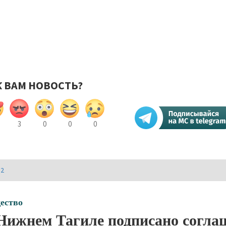
К ВАМ НОВОСТЬ?
3
0
0
0
И2
ество
Нижнем Тагиле подписано согла