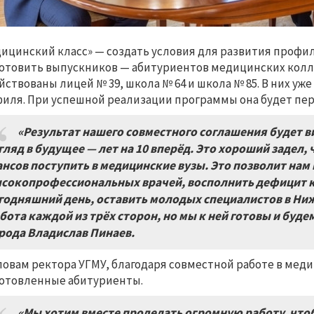
ицинский класс» — создать условия для развития профи
отовить выпускников — абитуриентов медицинских колле
йствованы лицей № 39, школа № 64 и школа № 85. В них у
иля. При успешной реализации программы она будет пе
«Результат нашего совместного соглашения будет вид
гляд в будущее — лет на 10 вперёд. Это хороший задел
нсов поступить в медицинские вузы. Это позволит нам
сокопрофессиональных врачей, восполнить дефицит ка
годняшний день, оставить молодых специалистов в Ни
бота каждой из трёх сторон, но мы к ней готовы и буде
рода Владислав Пинаев.
ловам ректора УГМУ, благодаря совместной работе в ме
отовленные абитуриенты.
«Мы хотим вместе проделать огромную работу, что