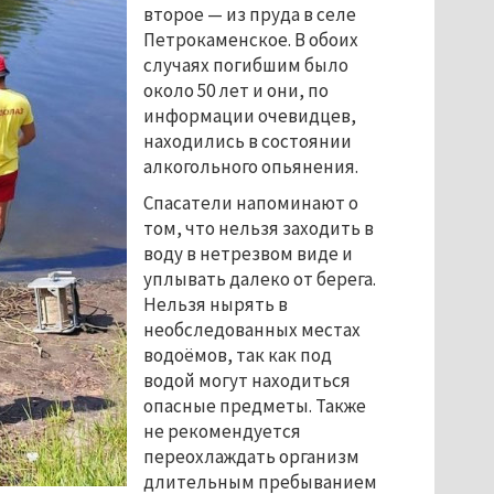
второе
—
из пруда в селе
Петрокаменское. В обоих
случаях погибшим было
около 50 лет и они, по
информации очевидцев,
находились в состоянии
алкогольного опьянения.
Спасатели напоминают о
том, что нельзя заходить в
воду в нетрезвом виде и
уплывать далеко от берега.
Нельзя нырять в
необследованных местах
водоёмов, так как под
водой могут находиться
опасные предметы. Также
не рекомендуется
переохлаждать организм
длительным пребыванием