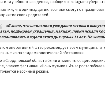
са или учебного заведения, сообщил в Instagram губернат
тметил, что одиннадцатиклассники смогут отпраздновать 
приятие своих родителей.
«Я знаю, что школьники уже давно готовы к выпуск
атья, подбирали украшения, макияж, парни искали кос
 волновались и ждали этого дня целых 11 лет. Но жизн
этом оперативный штаб рекомендует всем муниципалит
скные из-за эпидемиологической обстановки.
е в Свердловской области были отменены общегородски
ле, а также фестиваль «Ночь музыки». Из-за роста забол
точается масочный режим.