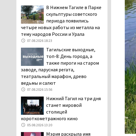
дня запретят
В Нижнем Тагиле в Парке
электросамокаты
скульптуры советского
06.08.2026 11:41
периода появились
четыре новых работы из металла на
«Я уверен, это бельевая
тему народов России и Урала
вошь». Родители 10-
летней девочки
07.08.2026 18:23
пожаловались на кровососущих
Тагильские выходные,
паразитов, которые искусали их
топ-8: День города, а
ребёнка в детской больнице
также пироги на старом
Нижнего Тагила
заводе, парусная регата,
05.08.2026 17:59
театральный марафон, древо
ведьмы и салют
Директора уральского
предприятия по
07.08.2026 15:56
производству дронов
Нижний Тагил на три дня
«Упырь» подорвали в автомобиле
станет мировой
под Екатеринбургом
столицей
05.08.2026 17:05
короткометражного кино
Эксперты назвали
05.08.2026 13:20
причины массового мора
Мэрия раскрыла имя