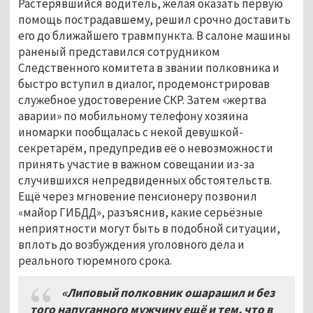
Растерявшийся водитель, желая оказать первую
помощь пострадавшему, решил срочно доставить
его до ближайшего травмпункта. В салоне машины
раненый представился сотрудником
Следственного комитета в звании полковника и
быстро вступил в диалог, продемонстрировав
служебное удостоверение СКР. Затем «жертва
аварии» по мобильному телефону хозяина
иномарки пообщалась с некой девушкой-
секретарём, предупредив её о невозможности
принять участие в важном совещании из-за
случившихся непредвиденных обстоятельств.
Ещё через мгновение пенсионеру позвонил
«майор ГИБДД», разъяснив, какие серьёзные
неприятности могут быть в подобной ситуации,
вплоть до возбуждения уголовного дела и
реального тюремного срока.
«Липовый полковник ошарашил и без
того напуганного мужчину ещё и тем, что в