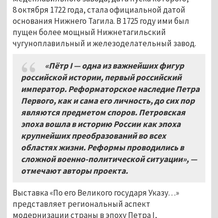
8 октября 1722 года, стала официальной датой
основания Нижнего Тагила. В 1725 году ими был
пущен более мощный Нижнетагильский
чугуноплавильный и железоделательный завод.
«Пётр I
—
одна из важнейших фигур
российской истории, первый российский
император. Реформаторское наследие Петра
Первого, как и сама его личность, до сих пор
являются предметом споров. Петровская
эпоха вошла в историю России как эпоха
крупнейших преобразований во всех
областях жизни. Реформы проводились в
сложной военно-политической ситуации»,
—
отмечают авторы проекта.
Выставка «По его Великого государя Указу…»
представляет региональный аспект
модернизации страны в эпоху Петра I,