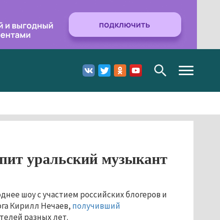
Toggle
navigation
упит уральский музыкант
днее шоу с участием российских блогеров и
рга Кирилл Нечаев,
получивший
телей разных лет.