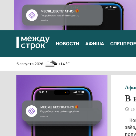
НОВОСТИ
АФИША
СПЕЦПРО
6 августа 2026
+14 °C
Афи
В 
26.
Ко
звёз
попу