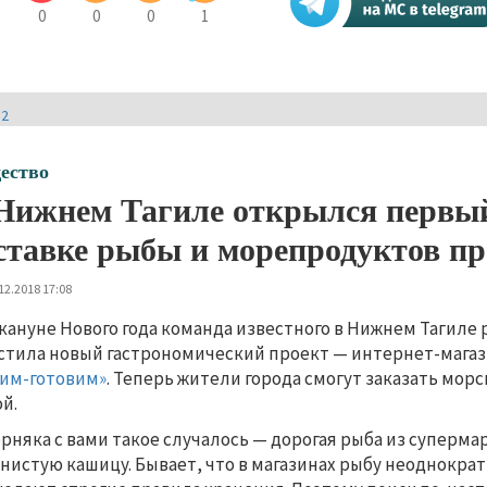
0
0
0
1
И2
ество
Нижнем Тагиле открылся первый
ставке рыбы и морепродуктов п
12.2018 17:08
кануне Нового года команда известного в Нижнем Тагиле
стила новый гастрономический проект — интернет-магаз
им-готовим»
. Теперь жители города смогут заказать мор
й.
рняка с вами такое случалось — дорогая рыба из суперма
нистую кашицу. Бывает, что в магазинах рыбу неоднокра