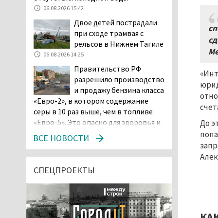
06.08.2026 15:42
Двое детей пострадали
сп
при сходе трамвая с
сд
рельсов в Нижнем Тагиле
Ме
06.08.2026 14:25
Правительство РФ
«Инт
разрешило производство
юрид
и продажу бензина класса
отно
«Евро-2», в котором содержание
счет
серы в 10 раз выше, чем в топливе
«Евро-5». Это опасно для здоровья и
До э
повышает износ автомобиля
попа
ВСЕ НОВОСТИ
06.08.2026 13:53
запр
Алек
В Детской городской
больнице № 3 Нижнего
СПЕЦПРОЕКТЫ
Тагила опровергли
обвинения родителей, которые
заявили, что их дочь в палате
покусала бельевая вошь
КА