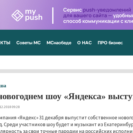
ЕКТЫ
Советы МС
МСнаобеде
О НАС
ПРО бизнес
ша
новогоднем шоу «Яндекса» выст
12.2018 09:28
мпания «Яндекс» 31 декабря выпустит собственное нового
д. Среди участников шоу будет и музыкант из Екатеринбу
лярность за свои точные пародии на российских исполни