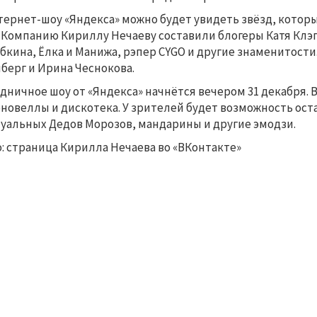
тернет-шоу «Яндекса» можно будет увидеть звёзд, котор
. Компанию Кириллу Нечаеву составили блогеры Катя Клэп
бкина, Ёлка и Манижа, рэпер CYGO и другие знаменитости
берг и Ирина Чеснокова.
дничное шоу от «Яндекса» начнётся вечером 31 декабря. 
новеллы и дискотека. У зрителей будет возможность ос
уальных Дедов Морозов, мандарины и другие эмодзи.
: страница Кирилла Нечаева во «ВКонтакте»