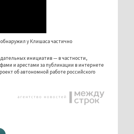
у обнаружил у Клишаса частично
одательных инициатив — в частности,
ами и арестами за публикации в интернете
проект об автономной работе российского