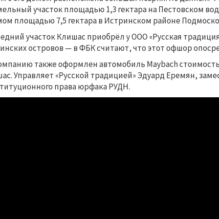
мельный участок площадью 1,3 гектара на Пестовском во
мом площадью 7,5 гектара в Истринском районе Подмоско
едний участок Клишас приобрёл у ООО «Русская традици
инских островов — в ФБК считают, что этот офшор опос
омпанию также оформлен автомобиль Maybach стоимость
ас. Управляет «Русской традицией» Эдуард Еремян, зам
титуционного права юрфака РУДН.