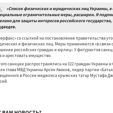
«Список физических и юридических лиц Украины, в
ециальные ограничительные меры, расширен. Я подпи
елано для защиты интересов российского государства,
дведев.
ерфакс» со ссылкой на постановление правительства уточ
ических и физических лиц. Меры применяются «в связи
шении российских граждан и юрлиц». У фигурантов санкц
а и арестовать имущество.
того санкции распространялись на 322 граждан Украины и 
ли глава МВД Украины Арсен Аваков, лидер партии «Бат
ещённого в России меджлиса крымских татар Мустафа Д
сей.
К ВАМ НОВОСТЬ?