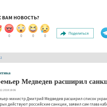
К ВАМ НОВОСТЬ?
Поделиться
0
0
0
0
И2
итика
емьер Медведев расширил санк
12.2018 18:06
ьер-министр Дмитрий Медведев расширил список украи
рых действуют российские санкции, заявил сам глава кабм