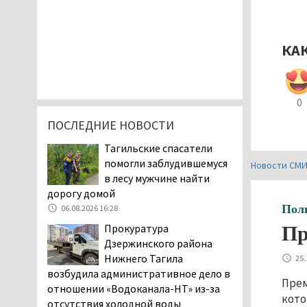
КА
0
ПОСЛЕДНИЕ НОВОСТИ
Тагильские спасатели
помогли заблудившемуся
Новости СМ
в лесу мужчине найти
дорогу домой
Пол
06.08.2026 16:28
Прокуратура
Пр
Дзержинского района
Нижнего Тагила
25.
возбудила административное дело в
Прем
отношении «Водоканала-НТ» из-за
кото
отсутствия холодной воды