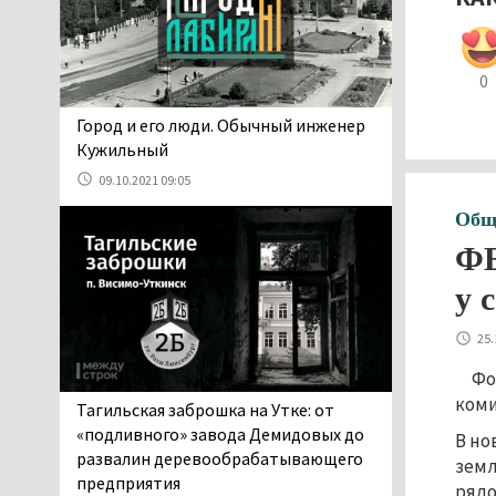
06.08.2026 13:02
В Нижнем Тагиле на три
дня запретят
0
электросамокаты
06.08.2026 11:41
​​​​​​​Город и его люди. Обычный инженер
«Я уверен, это бельевая
Кужильный
вошь». Родители 10-
09.10.2021 09:05
летней девочки
Общ
пожаловались на кровососущих
паразитов, которые искусали их
ФБ
ребёнка в детской больнице
у 
Нижнего Тагила
05.08.2026 17:59
25.
Директора уральского
предприятия по
Фо
производству дронов
коми
Тагильская заброшка на Утке: от
«Упырь» подорвали в автомобиле
«подливного» завода Демидовых до
В но
под Екатеринбургом
развалин деревообрабатывающего
земл
05.08.2026 17:05
предприятия
рядо