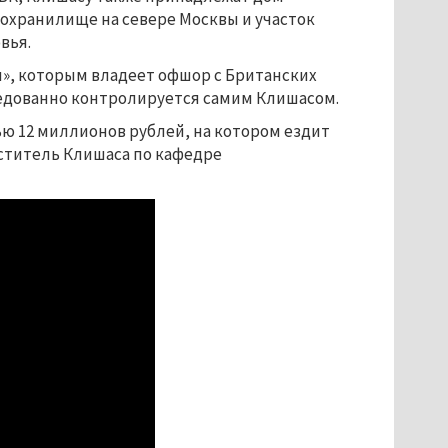
дохранилище на севере Москвы и участок
вья.
я», которым владеет офшор с Британских
редованно контролируется самим Клишасом.
ю 12 миллионов рублей, на котором ездит
еститель Клишаса по кафедре