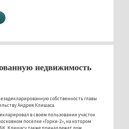
ованную недвижимость
незадекларированную собственность главы
ельству Андрея Клишаса.
декларировал в своём пользовании участок
осковном посёлке «Горки-2», на котором
ФБК, Клишасу также принадлежат дом