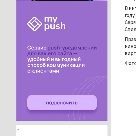
В ин
году
Серя
Спил
Праз
кино
вирт
Фото
...
...