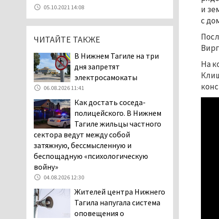
Эксперты назвали
05.10.2021 14:08
и зе
причины массового мора
с до
рыбы в Свердловской
области
Посл
ЧИТАЙТЕ ТАКЖЕ
Вирг
05.08.2026 16:31
В Нижнем Тагиле на три
Осуждённый за убийство
На к
дня запретят
тагильского хоккеиста
Клиш
электросамокаты
Александра Чумарина
конс
06.08.2026 11:41
Самат Хазипов в очередной раз
Как достать соседа-
попал на скамью подсудимых
полицейского. В Нижнем
05.08.2026 15:28
Тагиле жильцы частного
Уральского депутата
сектора ведут между собой
Госдумы Ильтякова,
затяжную, бессмысленную и
назвавшего незамужних
беспощадную «психологическую
женщин неполноценными людьми, а
войну»
неженатых мужчин — инвалидами,
04.08.2026 12:30
проверит прокуратура (ВИДЕО)
Жителей центра Нижнего
05.08.2026 14:40
Тагила напугала система
На водоёмах
оповещения о
Свердловской области с