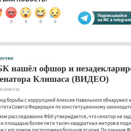
0
0
0
0
ество
К нашёл офшор и незадекларир
сенатора Клишаса (ВИДЕО)
12.2018 17:26
нд борьбы с коррупцией Алексея Навального обнаружил 
тета Совета Федерации по конституционному законодат
вом расследовании ФБК утверждается, что сенатор не за
и площадью более пяти тысяч квадратных метров в подм
м с его домом расположена большая псарня. По данным 