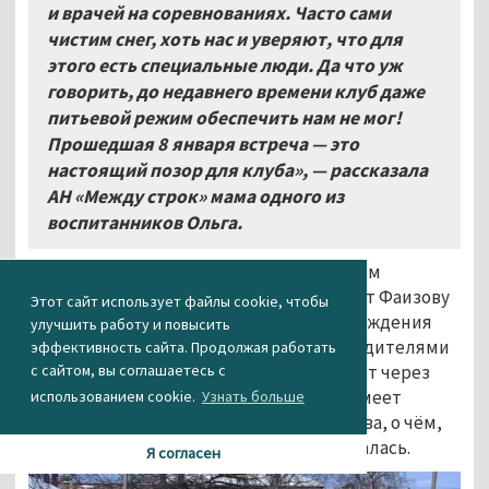
и врачей на соревнованиях. Часто сами
чистим снег, хоть нас и уверяют, что для
этого есть специальные люди. Да что уж
говорить, до недавнего времени клуб даже
питьевой режим обеспечить нам не мог!
Прошедшая 8
января встреча — это
настоящий позор для клуба», — рассказала
АН «Между строк» мама одного из
воспитанников Ольга.
Ольга считает, что Сорина под предлогом
образовательных стандартов запрещает Фаизову
Этот сайт использует файлы cookie, чтобы
проводить для детей 2012–2013 годов рождения
улучшить работу и повысить
больше двух тренировок в неделю. С родителями
эффективность сайта. Продолжая работать
воспитанников чиновница контактирует через
с сайтом, вы соглашаетесь с
третьих лиц (секретаря) и вообще не имеет
использованием cookie.
Узнать больше
желания участвовать в жизни коллектива, о чём,
как говорят родители, не раз высказывалась.
Я согласен