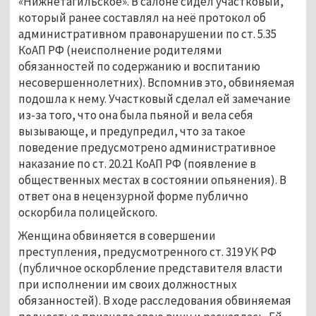
«Нижнетагильское». В салоне сидел участковый,
который ранее составлял на неё протокол об
административном правонарушении по ст. 5.35
КоАП РФ (неисполнение родителями
обязанностей по содержанию и воспитанию
несовершеннолетних). Вспомнив это, обвиняемая
подошла к нему. Участковый сделал ей замечание
из-за того, что она была пьяной и вела себя
вызывающе, и предупредил, что за такое
поведение предусмотрено административное
наказание по ст. 20.21 КоАП РФ (появление в
общественных местах в состоянии опьянения). В
ответ она в нецензурной форме публично
оскорбила полицейского.
Женщина обвиняется в совершении
преступления, предусмотренного ст. 319 УК РФ
(публичное оскорбление представителя власти
при исполнении им своих должностных
обязанностей). В ходе расследования обвиняемая