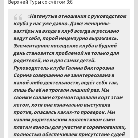
Верхней Туры со счётом 3:6.
«Натянутые отношения с руководством
клуба у нас уже давно. Даже женщины-
вахтёры на входе в клуб всегда агрессивно
ведут себя, порой нецензурно выражаясь.
Элементарное посещение клуба в будний
день становится проблемой не только для
родителей, но и для самих детей.
Руководитель клуба Галина Викторовна
Сорина совершенно не заинтересована в
какой-либо деятельности, ведёт себя так,
лишь бы её не трогали лишний раз. Мы
своими силами отремонтировали корт этим
летом, хотя она изначально выступала
против, опасаясь каких-то проверок. Мы
нашим родительским коллективом сами
платим взносы для участия в соревнованиях,
полностью обеспечиваем присутствие судей