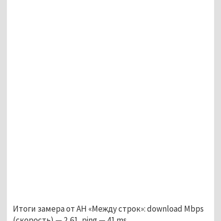
Итоги замера от АН «Между строк»: download Mbps
(скорость) — 2,61, ping — 41 ms.