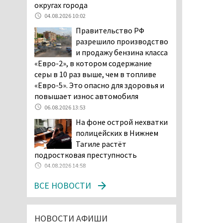
возбудила административное дело в
округах города
отношении «Водоканала-НТ» из-за
04.08.2026 10:02
отсутствия холодной воды
Правительство РФ
06.08.2026 15:42
разрешило производство
Двое детей пострадали
и продажу бензина класса
при сходе трамвая с
«Евро-2», в котором содержание
рельсов в Нижнем Тагиле
серы в 10 раз выше, чем в топливе
06.08.2026 14:25
«Евро-5». Это опасно для здоровья и
повышает износ автомобиля
Правительство РФ
разрешило производство
06.08.2026 13:53
и продажу бензина класса
На фоне острой нехватки
«Евро-2», в котором содержание
полицейских в Нижнем
серы в 10 раз выше, чем в топливе
Тагиле растёт
«Евро-5». Это опасно для здоровья и
подростковая преступность
повышает износ автомобиля
04.08.2026 14:58
06.08.2026 13:53
ВСЕ НОВОСТИ
В Детской городской
больнице № 3 Нижнего
Тагила опровергли
НОВОСТИ АФИШИ
обвинения родителей, которые