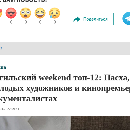
Поделиться
0
0
0
0
И2
ша
гильский weekend топ-12: Пасха,
лодых художников и кинопремьер
кументалистах
04.2022 09:31