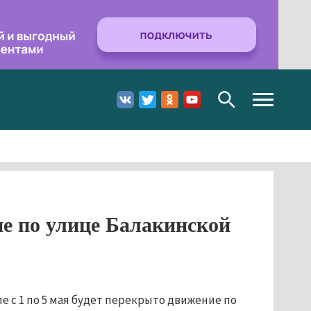
Toggle
navigation
е по улице Балакинской
е с 1 по 5 мая будет перекрыто движение по