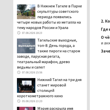
заявили, что их дочь в палате
В Нижнем Тагиле в Парке
покусала бельевая вошь
скульптуры советского
06.08.2026 13:02
периода появились
2. К
четыре новых работы из металла на
В Нижнем Тагиле на три
тему народов России и Урала
дня запретят
Где 
электросамокаты
07.08.2026 18:23
О ч
06.08.2026 11:41
Тагильские выходные,
и ак
топ-8: День города, а
«Я уверен, это бельевая
также пироги на старом
Зач
вошь». Родители 10-
заводе, парусная регата,
летней девочки
театральный марафон, древо
пожаловались на кровососущих
ведьмы и салют
паразитов, которые искусали их
ребёнка в детской больнице
07.08.2026 15:56
Нижнего Тагила
Нижний Тагил на три дня
05.08.2026 17:59
станет мировой
столицей
Директора уральского
короткометражного кино
предприятия по
производству дронов
05.08.2026 13:20
«Упырь» подорвали в автомобиле
Мэрия раскрыла имя