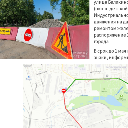
улице Балакинс
(около детской
Индустриально
движения на да
ремонтом желе
распоряжение 
города.
В срок до 1 ма
знаки, информ