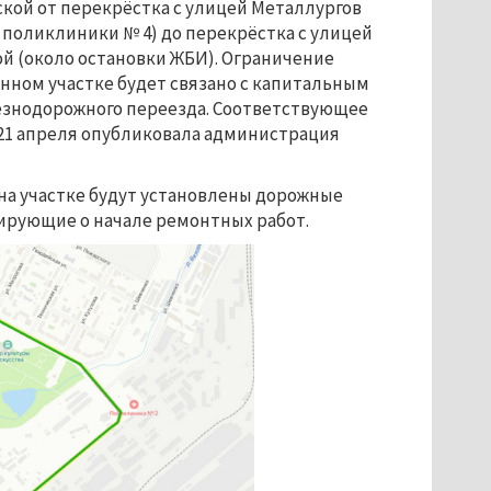
кой от перекрёстка с улицей Металлургов
 поликлиники № 4) до перекрёстка с улицей
й (около остановки ЖБИ). Ограничение
нном участке будет связано с капитальным
знодорожного переезда. Соответствующее
21 апреля опубликовала администрация
я на участке будут установлены дорожные
ирующие о начале ремонтных работ.