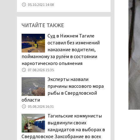
уголовное дело о
05.10.2021 14:08
мошенничестве при
строительстве ИЖС в Нижнем
Тагиле
ЧИТАЙТЕ ТАКЖЕ
07.08.2026 11:47
Суд в Нижнем Тагиле
Екатеринбург подвергся
оставил без изменений
атаке БПЛА, восемь из
наказание водителю,
них были сбиты, три
пойманному за рулём в состоянии
упали на крышу логистического
наркотического опьянения
центра
07.08.2026 15:35
07.08.2026 11:28
Эксперты назвали
Тагильские спасатели
причины массового мора
помогли заблудившемуся
рыбы в Свердловской
в лесу мужчине найти
области
дорогу домой
05.08.2026 16:31
06.08.2026 16:28
Тагильские коммунисты
Прокуратура
выдвинули своих
Дзержинского района
кандидатов на выборах в
Нижнего Тагила
Свердловское Заксобрание во всех