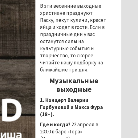
В эти весенние выходные
христиане празднуют
Пасху, пекут куличи, красят
яйца и ходят в гости. Если в
праздничные дни у вас
останутся силы на
культурные события и
творчество, то скорее
читайте нашу подборку на
ближайшие три дня.
Музыкальные
выходные
1. Концерт Валерии
Горбуновой и Макса Фура
(18+).
Где и когда?
22 апреля в
20:00 в баре «Гора»