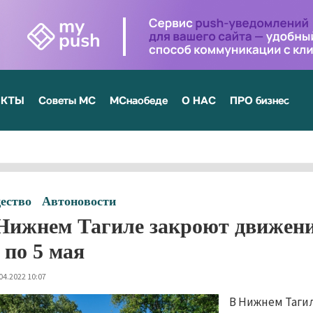
ЕКТЫ
Советы МС
МСнаобеде
О НАС
ПРО бизнес
ество
Автоновости
Нижнем Тагиле закроют движени
1 по 5 мая
04.2022 10:07
В Нижнем Тагил