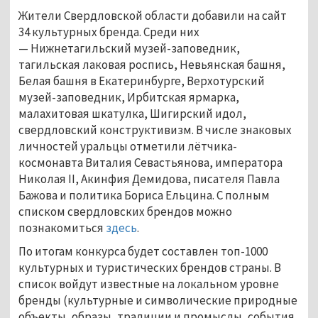
Жители Свердловской области добавили на сайт
34 культурных бренда. Среди них
—
Нижнетагильский музей-заповедник,
тагильская лаковая роспись, Невьянская башня,
Белая башня в Екатеринбурге, Верхотурский
музей-заповедник, Ирбитская ярмарка,
малахитовая шкатулка, Шигирский идол,
свердловский конструктивизм. В числе знаковых
личностей уральцы отметили лётчика-
космонавта Виталия Севастьянова, императора
Николая II, Акинфия Демидова, писателя Павла
Бажова и политика Бориса Ельцина. С полным
списком свердловских брендов можно
познакомиться
здесь
.
По итогам конкурса будет составлен топ-1000
культурных и туристических брендов страны. В
список войдут известные на локальном уровне
бренды (культурные и символические природные
объекты, образы, традиции и промыслы, события