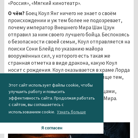
«Россия», «Мягкий кинотеатр».
О чём?
Боец Коул Янг ничего не знает о своём
происхождении и уж тем более не подозревает,
почему император Внешнего Мира Шан Цзун
отправил за ним своего лучшего бойца. Беспокоясь
о безопасности своей семьи, Коул отправляется на
поиски Сони Блейд по указанию майора
вооружённых сил, у которого есть такая же
странная отметка в виде дракона, какую Коул
носит с рождения. Коул оказывается в храме Лорда
Рейдена, который предоставляет убежище тем,
кто носит метку дракона, и начинает
Этот сайт использует файлы cookie, чтобы
тренироваться вместе с опытными бойцами,
улучшить работу и повысить
чтобы сразиться с врагами из Внешнего Мира.
эффективность сайта. Продолжая работать
с сайтом, вы соглашаетесь с
Зачем идти?
Чтобы погрузиться в мир
использованием cookie.
Узнать больше
приключений.
Я согласен