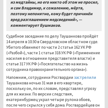
из медтайны, но его никто об этом не просил,
и сам Владимир, к сожалению, мёртв,
поэтому непонятно, кому будет причинён
вред разглашением медсведений», —
комментирует Бушмаков.
Судебное заседание по делу Таушанкова пройдёт
14 апреля в 10:30 в Свердловском областном суде.
Убитого обвиняют по части 2 статьи 162 УК РФ
(«Разбой»), части 1 статьи 318 УК РФ («Применение
насилия в отношении представителя власти) и
статье 317 УК РФ («Посягательство на жизнь
сотрудника правоохранительного органа»).
Напомним, сотрудники Росгвардии
застрелили
Таушанкова ночью 31 мая в его квартире,
поскольку он, по их словам, представлял угрозу
для их жизни. По версии следствия,
екатеринбуржец украл четыре рулона обоев,
после чего скрылся у себя дома. Росгвардейцев он