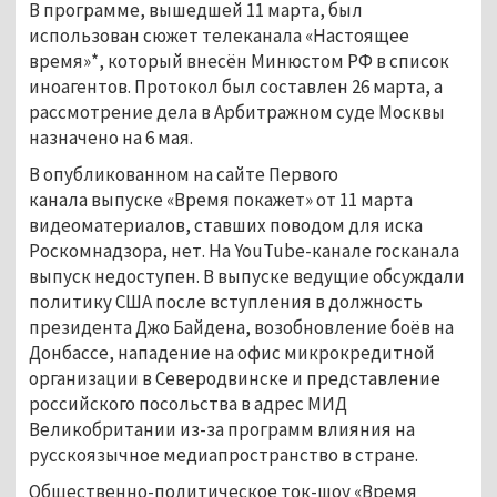
В программе, вышедшей 11 марта, был
использован сюжет телеканала «Настоящее
время»*, который внесён Минюстом РФ в список
иноагентов. Протокол был составлен 26 марта, а
рассмотрение дела в Арбитражном суде Москвы
назначено на 6 мая.
В опубликованном на сайте Первого
канала выпуске «Время покажет» от 11 марта
видеоматериалов, ставших поводом для иска
Роскомнадзора, нет. На YouTube-канале госканала
выпуск недоступен. В выпуске ведущие обсуждали
политику США после вступления в должность
президента Джо Байдена, возобновление боёв на
Донбассе, нападение на офис микрокредитной
организации в Северодвинске и представление
российского посольства в адрес МИД
Великобритании из-за программ влияния на
русскоязычное медиапространство в стране.
Общественно-политическое ток-шоу «Время