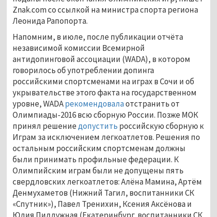
Znak.com со ссылкой на министра спорта региона
Леонида Рапопорта.
Напомним, в июле, после публикации отчёта
независимой комиссии Всемирной
антидопинговой ассоциации (WADA), в котором
говорилось об употреблении допинга
российскими спортсменами на играх в Сочи и об
укрывательстве этого факта на государственном
уровне, WADA
рекомендовала
отстранить от
Олимпиады-2016 всю сборную России. Позже МОК
принял решение
допустить
российскую сборную к
Играм за исключением легкоатлетов. Решения по
остальным российским спортсменам должны
были принимать профильные федерации. К
Олимпийским играм были не допущены пять
свердловских легкоатлетов: Алёна Мамина, Артём
Денмухаметов (Нижний Тагил, воспитанники СК
«Спутник»), Павел Тренихин, Ксения Аксёнова и
Юлия Пидлужная (Екатеринбург, воспитанники СК