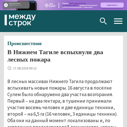
Togg
navig
Происшествия
В Нижнем Тагиле вспыхнули два
лесных пожара
17.08.2016 09:13
В лесных массивах Нижнего Тагила продолжают
вспыхивать новые пожары. 16 августа в посёлке
Сулем было обнаружено два участка возгорания.
Первый – на два гектара, в тушении принимали
участие восемь человек и две единицы текники,
второй – на 6,5 га (16 человек, 3 единицы техники).
Оба они на данный момент локализованы и, по
заявлению представителей лесничества, угрозы