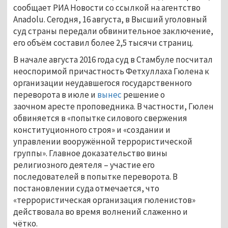
сообщает РИА Новости со ссылкой на агентство
Anadolu. Сегодня, 16 августа, в Высший уголовный
суд страны передали обвинительное заключение,
его объём составил более 2,5 тысячи страниц.
В начале августа 2016 года суд в Стамбуле посчитал
неоспоримой причастность Фетхуллаха Гюлена к
организации неудавшегося государственного
переворота в июле и
вынес
решение о
заочном аресте проповедника. В частности, Гюлен
обвиняется в «попытке силового свержения
конституционного строя» и «создании и
управлении вооружённой террористической
группы». Главное доказательство вины
религиозного деятеля – участие его
последователей в попытке переворота. В
постановлении суда отмечается, что
«террористическая организация гюленистов»
действовала во время волнений слаженно и
чётко.