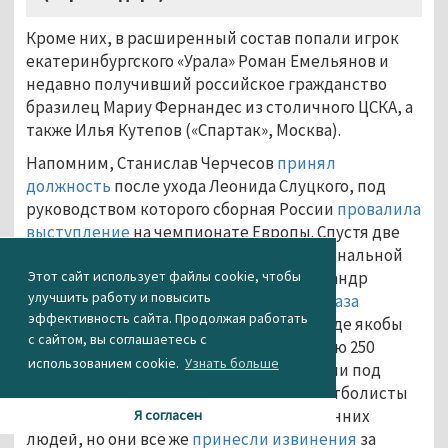
Кроме них, в расширенный состав попали игрок
екатеринбургского «Урала» Роман Емельянов и
недавно получивший российское гражданство
бразилец Мариу Фернандес из столичного ЦСКА, а
также Илья Кутепов («Спартак», Москва).
Напомним, Станислав Черчесов
принял
должность
после ухода Леонида Слуцкого, под
руководством которого сборная России
провалила
выступление
на чемпионате Европы. Спустя две
недели после вылета российской национальной
Этот сайт использует файлы cookie, чтобы
команды с турнира два её игрока Александр
улучшить работу и повысить
Кокорин и Павел Мамаев
попались на глаза
эффективность сайта. Продолжая работать
публике
в ночном клубе Монте-Карло, где якобы
с сайтом, вы соглашаетесь с
заказали шампанское общей стоимостью 250
использованием cookie.
Узнать больше
тысяч евро, которое официанты вынесли под
гимн России. Позже выяснилось, что футболисты
случайно попали на вечеринку посторонних
Я согласен
людей, но они всё же
принесли извинения
за