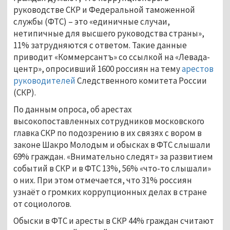
руководстве СКР и Федеральной таможенной
службы (ФТС) – это «единичные случаи,
нетипичные для высшего руководства страны»,
11% затрудняются с ответом. Такие данные
приводит «Коммерсантъ» со ссылкой на «Левада-
центр», опросивший 1600 россиян на тему
арестов
руководителей
Следственного комитета России
(СКР).
По данным опроса, об арестах
высокопоставленных сотрудников московского
главка СКР по подозрению в их связях с вором в
законе Шакро Молодым и обысках в ФТС слышали
69% граждан. «Внимательно следят» за развитием
событий в СКР и в ФТС 13%, 56% «что-то слышали»
о них. При этом отмечается, что 31% россиян
узнаёт о громких коррупционных делах в стране
от социологов.
Обыски в ФТС и аресты в СКР 44% граждан считают