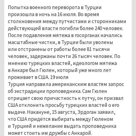
Попытка военного переворота в Турции
произошла в ночь на 16 июля. Во время
столкновения между путчистами и сторонниками
действующей власти погибли более 240 человек.
После подавления мятежа в госорганах начались
масштабные чистки, в Турции были уволены
или отстранены от работы более 81 тысячи
человек, задержаны почти 26 тысяч человек. По
мнению турецких властей, идеологом мятежа
в Анкаре был Гюлен, который уже много лет
проживает в США. 19 июля
Турция направила американским властям запрос
об экстрадиции проповедника. Сам Гюлен
отрицает свою причастность к путчу, он призвал
США отклонить просьбу турецких властей о его
выдаче. Накануне, 15 августа, Эрдоган заявил,
что США придётся выбирать между Гюленом
и Турцией и нежелание выдать проповедника
может стоить им дружбы с Анкарой.