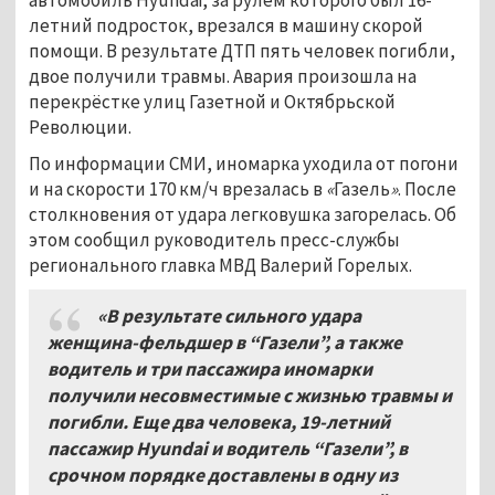
летний подросток, врезался в машину скорой
помощи. В результате ДТП пять человек погибли,
двое получили травмы. Авария произошла на
перекрёстке улиц Газетной и Октябрьской
Революции.
По информации СМИ, иномарка уходила от погони
и на скорости 170 км/ч врезалась в
«
Газель
»
. После
столкновения от удара легковушка загорелась. Об
этом сообщил руководитель пресс-службы
регионального главка МВД Валерий Горелых.
«В результате сильного удара
женщина-фельдшер в “Газели”, а также
водитель и три пассажира иномарки
получили несовместимые с жизнью травмы и
погибли. Еще два человека, 19-летний
пассажир Hyundai и водитель “Газели”, в
срочном порядке доставлены в одну из