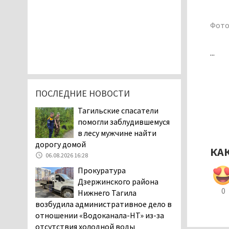
Фото
...
ПОСЛЕДНИЕ НОВОСТИ
Тагильские спасатели
помогли заблудившемуся
в лесу мужчине найти
дорогу домой
КА
06.08.2026 16:28
Прокуратура
Дзержинского района
0
Нижнего Тагила
возбудила административное дело в
отношении «Водоканала-НТ» из-за
отсутствия холодной воды