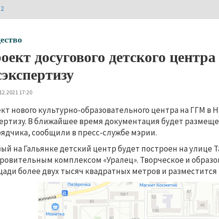
И2
ество
оект досугового детского центра
сэкспертизу
12.2021 17:20
кт нового культурно-образовательного центра на ГГМ в
ертизу. В ближайшее время документация будет размещен
ядчика, сообщили в пресс-службе мэрии.
ый на Гальянке детский центр будет построен на улице Т
ровительным комплексом «Уралец». Творческое и образо
ади более двух тысяч квадратных метров и разместится в