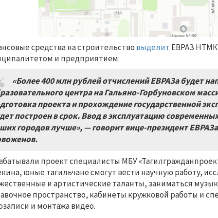
нсовые средства на строительство
выделит
ЕВРАЗ НТМК 
ципалитетом и предприятием.
«Более 400 млн рублей отчислений ЕВРАЗа будет на
разовательного центра на Гальяно-Горбуновском масс
дготовка проекта и прохождение государственной экс
дет построен в срок. Ввод в эксплуатацию современны
ших городов лучше», — говорит вице-президент ЕВРАЗа
воженов.
абатывали проект специалисты МБУ «Тагилгражданпроект
кина, юные тагильчане смогут вести научную работу, ис
жественные и артистические таланты, заниматься музыкой
авочное пространство, кабинеты кружковой работы и с
озаписи и монтажа видео.