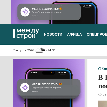
НОВОСТИ
АФИША
СПЕЦПРО
7 августа 2026
+14 °C
Общ
В 
по
24.