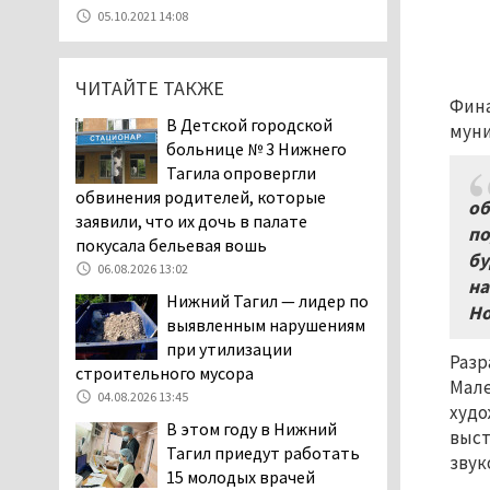
Эксперты назвали
05.10.2021 14:08
причины массового мора
рыбы в Свердловской
области
ЧИТАЙТЕ ТАКЖЕ
Фина
05.08.2026 16:31
В Детской городской
муни
Осуждённый за убийство
больнице № 3 Нижнего
тагильского хоккеиста
Тагила опровергли
Александра Чумарина
обвинения родителей, которые
об
Самат Хазипов в очередной раз
заявили, что их дочь в палате
попал на скамью подсудимых
по
покусала бельевая вошь
05.08.2026 15:28
бу
06.08.2026 13:02
на
Уральского депутата
Нижний Тагил — лидер по
Но
Госдумы Ильтякова,
выявленным нарушениям
назвавшего незамужних
при утилизации
женщин неполноценными людьми, а
Разр
строительного мусора
неженатых мужчин — инвалидами,
Мале
04.08.2026 13:45
проверит прокуратура (ВИДЕО)
худо
В этом году в Нижний
05.08.2026 14:40
выст
Тагил приедут работать
звук
На водоёмах
15 молодых врачей
Свердловской области с