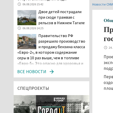
Новости СМ
06.08.2026 15:42
Двое детей пострадали
при сходе трамвая с
Общ
рельсов в Нижнем Тагиле
Пр
06.08.2026 14:25
Правительство РФ
го
разрешило производство
и продажу бензина класса
24.
«Евро-2», в котором содержание
Прое
серы в 10 раз выше, чем в топливе
эксп
«Евро-5». Это опасно для здоровья и
подр
повышает износ автомобиля
ВСЕ НОВОСТИ
06.08.2026 13:53
Перв
В Детской городской
оздо
больнице № 3 Нижнего
СПЕЦПРОЕКТЫ
площ
Тагила опровергли
обвинения родителей, которые
заявили, что их дочь в палате
покусала бельевая вошь