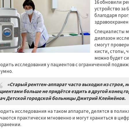
16 обновили р
устройство за 
благодаря про
здравоохранен
Специалисты м
диапазон иссл
смогут провери
кисти, стопы, 
можно будет си
одить исследования у пациентов с ограниченной подвиж
шумно.
«Старый рентген-аппарат часто выходил из строя, 
циентами больше не придётся ездить в другой конец го
ач Детской городской больницы Дмитрий Клеймёнов.
одить исследования на таком аппарате, делятся в полик
чаются практически мгновенно и могут храниться в цифр
хранении.