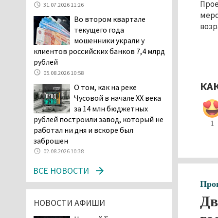
Прое
31.07.2026 11:26
начала купального сезона
меро
Во втором квартале
погиб 21 человек
возр
текущего года
05.08.2026 14:05
мошенники украли у
Нижний Тагил на три дня
клиентов российских банков 7,4 млрд
станет мировой
рублей
столицей
05.08.2026 10:58
короткометражного кино
КА
О том, как на реке
05.08.2026 13:20
Чусовой в начале XX века
Мэрия раскрыла имя
за 14 млн бюджетных
главной звезды Дня
рублей построили завод, который не
1
города в Нижнем Тагиле
работал ни дня и вскоре был
05.08.2026 11:26
заброшен
В Нижнем Тагиле
02.08.2026 10:38
разыскивают 45-летнего
ВСЕ НОВОСТИ
Виталия Говорухина
05.08.2026 11:10
Про
Во втором квартале
Дв
НОВОСТИ АФИШИ
текущего года
мошенники украли у