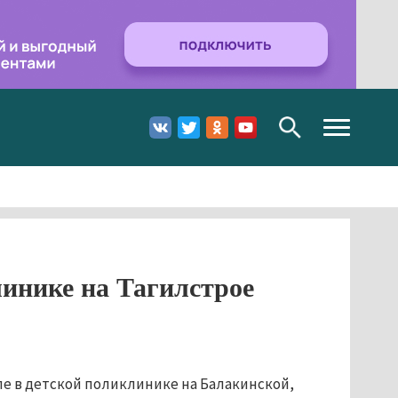
Toggle
navigation
инике на Тагилстрое
е в детской поликлинике на Балакинской,