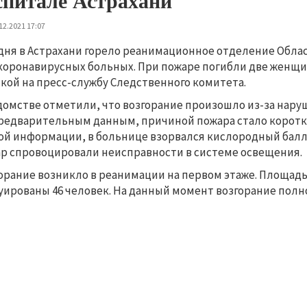
спитале Астрахани
12.2021 17:07
дня в Астрахани горело реанимационное отделение Обл
коронавирусных больных. При пожаре погибли две женщин
кой на пресс-службу Следственного комитета.
домстве отметили, что возгорание произошло из-за нар
редварительным данным, причиной пожара стало коротко
ой информации, в больнице взорвался кислородный балл
р спровоцировали неисправности в системе освещения.
орание возникло в реанимации на первом этаже. Площадь
уированы 46 человек. На данный момент возгорание пол