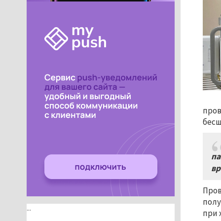
пров
бес
па
вр
Пров
полу
...
при 