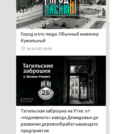
06.08.2026 13:02
В Нижнем Тагиле на три
дня запретят
электросамокаты
06.08.2026 11:41
​​​​​​​Город и его люди. Обычный инженер
«Я уверен, это бельевая
Кужильный
вошь». Родители 10-
09.10.2021 09:05
летней девочки
пожаловались на кровососущих
паразитов, которые искусали их
ребёнка в детской больнице
Нижнего Тагила
05.08.2026 17:59
Директора уральского
предприятия по
производству дронов
Тагильская заброшка на Утке: от
«Упырь» подорвали в автомобиле
«подливного» завода Демидовых до
под Екатеринбургом
развалин деревообрабатывающего
05.08.2026 17:05
предприятия