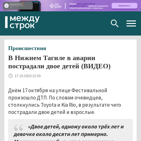
Togg
navig
Происшествия
В Нижнем Тагиле в аварии
пострадали двое детей (ВИДЕО)
17.10.2020 13:30
Днём 17 октября на улице Фестивальной
произошло ДТП. По словам очевидцев,
столкнулись Toyota и Kia Rio, в результате чего
пострадали двое детей и взрослые.
«Двое детей, одному около трёх лет и
девочке около десяти лет примерно.