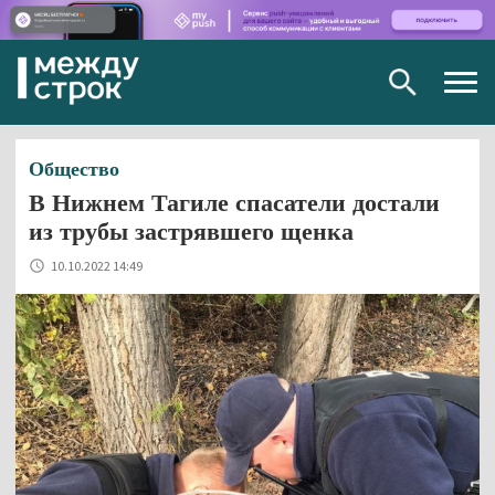
Togg
navig
Общество
В Нижнем Тагиле спасатели достали
из трубы застрявшего щенка
10.10.2022 14:49