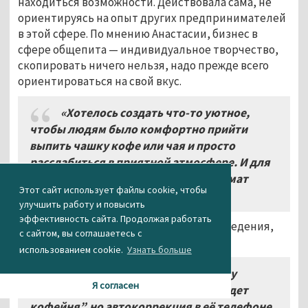
находиться возможности. Действовала сама, не
ориентируясь на опыт других предпринимателей
в этой сфере. По мнению Анастасии, бизнес в
сфере общепита — индивидуальное творчество,
скопировать ничего нельзя, надо прежде всего
ориентироваться на свой вкус.
«Хотелось создать что-то уютное,
чтобы людям было комфортно прийти
выпить чашку кофе или чая и просто
расслабиться в приятной атмосфере. И для
таких целей отлично подходил формат
Этот сайт использует файлы cookie, чтобы
кофейни», — делится бизнес-леди.
улучшить работу и повысить
эффективность сайта. Продолжая работать
Решение о том, каким будет формат заведения,
с сайтом, вы соглашаетесь с
тоже появилось случайно:
использованием cookie.
Узнать больше
«Я общалась с подругой на тему
Я согласен
кофейни, и она хотела написать “будет
кофейня”, но автокоррекция в её телефоне