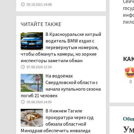
Сейч
уголовное дело о
05.10.2021 14:08
госу
мошенничестве при
инфо
строительстве ИЖС в Нижнем
пило
Тагиле
ЧИТАЙТЕ ТАКЖЕ
07.08.2026 11:47
В Красноуральске хитрый
Екатеринбург подвергся
водитель BMW ездил с
атаке БПЛА, восемь из
перевёрнутым номером,
них были сбиты, три
чтобы обмануть камеры, но зоркие
КА
упали на крышу логистического
инспекторы заметили обман
центра
07.08.2026 13:34
07.08.2026 11:28
На водоёмах
Тагильские спасатели
0
Свердловской области с
помогли заблудившемуся
начала купального сезона
в лесу мужчине найти
погиб 21 человек
дорогу домой
05.08.2026 14:05
06.08.2026 16:28
В Нижнем Тагиле
Прокуратура
прокуратура через суд
Общ
Дзержинского района
обязала областной
Ум
Нижнего Тагила
Минздрав обеспечить инвалида