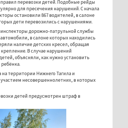
 правил перевозки детей. Подобные рейды
улярно для пресечения нарушений. С начала
кторы остановили 867 водителей, в салоне
торых дети перевозились с нарушениями.
а инспекторы дорожно-патрульной службы
автомобили, в салоне которых находились
еряли наличие детских кресел, обращая
 крепление. В случае нарушений
етей, объясняли, как нужно установить
 ребёнка.
 на территории Нижнего Тагила и
 с участием несовершеннолетних, в которых
евозки детей предусмотрен штраф в