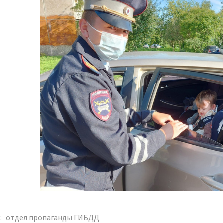
:
отдел пропаганды ГИБДД