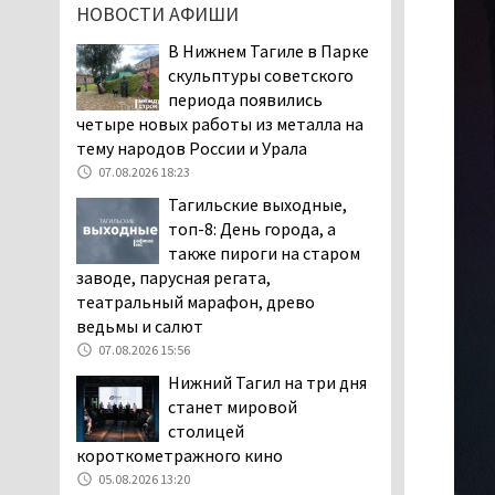
НОВОСТИ АФИШИ
заявили, что их дочь в палате
покусала бельевая вошь
В Нижнем Тагиле в Парке
06.08.2026 13:02
скульптуры советского
периода появились
В Нижнем Тагиле на три
четыре новых работы из металла на
дня запретят
тему народов России и Урала
электросамокаты
07.08.2026 18:23
06.08.2026 11:41
Тагильские выходные,
«Я уверен, это бельевая
топ-8: День города, а
вошь». Родители 10-
также пироги на старом
летней девочки
заводе, парусная регата,
пожаловались на кровососущих
театральный марафон, древо
паразитов, которые искусали их
ведьмы и салют
ребёнка в детской больнице
Нижнего Тагила
07.08.2026 15:56
05.08.2026 17:59
Нижний Тагил на три дня
станет мировой
Директора уральского
столицей
предприятия по
короткометражного кино
производству дронов
«Упырь» подорвали в автомобиле
05.08.2026 13:20