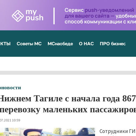
ЕКТЫ
Советы МС
МСнаобеде
О НАС
ПРО бизнес
оновости
Нижнем Тагиле с начала года 86
 перевозку маленьких пассажиро
07.2021 10:59
Сотрудники ГИ