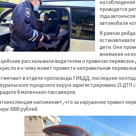
на соблюдение
проводятся рег
года автоинспе
автомобиля ко
В рамках рейд
останавливали 
дети. Они пров
внимание на их
цейские рассказывали водителям о правилах перевозки д
кресло и к чему может привести неправильная перевозка
отмечают в отделе пропаганды ГИБДД, последние полгода
оуральского городского округа зарегистрировано 15 ДТП
радало 8 маленьких пассажиров.
втоинспекция напоминает, что за нарушение правил пер
ере 3000 рублей.