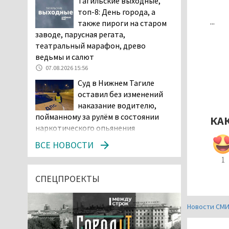
Тагильские выходные,
топ-8: День города, а
...
также пироги на старом
заводе, парусная регата,
театральный марафон, древо
ведьмы и салют
07.08.2026 15:56
Суд в Нижнем Тагиле
оставил без изменений
наказание водителю,
пойманному за рулём в состоянии
КА
наркотического опьянения
07.08.2026 15:35
ВСЕ НОВОСТИ
Пять человек погибли в
1
ДТП под Екатеринбургом
СПЕЦПРОЕКТЫ
07.08.2026 14:24
Тагильские спасатели
Новости СМ
проникли в квартиру
через балкон, чтобы