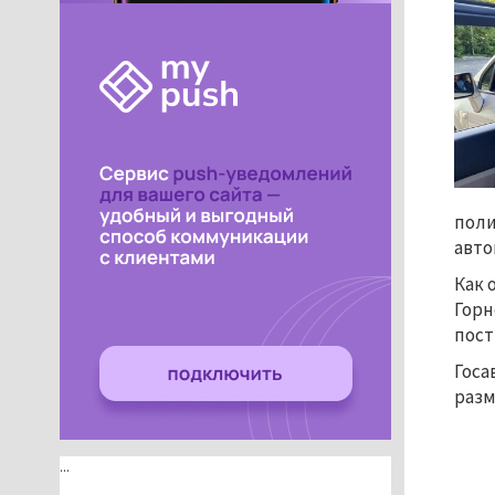
поли
авто
Как 
Горн
пост
Госа
разм
...