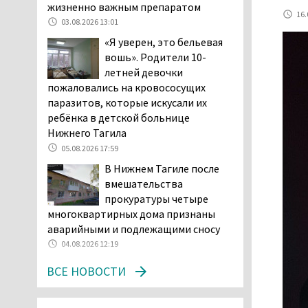
возбудила административное дело в
жизненно важным препаратом
16.
отношении «Водоканала-НТ» из-за
03.08.2026 13:01
отсутствия холодной воды
«Я уверен, это бельевая
06.08.2026 15:42
вошь». Родители 10-
Двое детей пострадали
летней девочки
при сходе трамвая с
пожаловались на кровососущих
рельсов в Нижнем Тагиле
паразитов, которые искусали их
06.08.2026 14:25
ребёнка в детской больнице
Нижнего Тагила
Правительство РФ
разрешило производство
05.08.2026 17:59
и продажу бензина класса
В Нижнем Тагиле после
«Евро-2», в котором содержание
вмешательства
серы в 10 раз выше, чем в топливе
прокуратуры четыре
«Евро-5». Это опасно для здоровья и
многоквартирных дома признаны
повышает износ автомобиля
аварийными и подлежащими сносу
06.08.2026 13:53
04.08.2026 12:19
В Детской городской
ВСЕ НОВОСТИ
больнице № 3 Нижнего
Тагила опровергли
обвинения родителей, которые