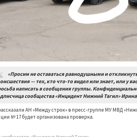
«Просим не оставаться равнодушными и откликнуть
оисшествия — тех, кто что-то видел или знает, или у ва
осьба написать в сообщения группы. Конфиденциально
дписчица сообщества «Инцидент Нижний Тагил» Ирина
рассказали АН «Между строк» в пресс-группе МУ МВД «Ниж
ции № 17 будет организована проверка.
: сообщество «Инцидент Нижний Тагил»