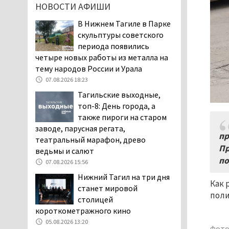
НОВОСТИ АФИШИ
заявили, что их дочь в палате
покусала бельевая вошь
В Нижнем Тагиле в Парке
06.08.2026 13:02
скульптуры советского
периода появились
В Нижнем Тагиле на три
четыре новых работы из металла на
дня запретят
тему народов России и Урала
электросамокаты
07.08.2026 18:23
06.08.2026 11:41
Тагильские выходные,
«Я уверен, это бельевая
топ-8: День города, а
вошь». Родители 10-
также пироги на старом
летней девочки
заводе, парусная регата,
пожаловались на кровососущих
пр
театральный марафон, древо
паразитов, которые искусали их
Пр
ведьмы и салют
ребёнка в детской больнице
по
Нижнего Тагила
07.08.2026 15:56
05.08.2026 17:59
Нижний Тагил на три дня
Как 
станет мировой
Директора уральского
поли
столицей
предприятия по
короткометражного кино
производству дронов
«Упырь» подорвали в автомобиле
05.08.2026 13:20
Фото