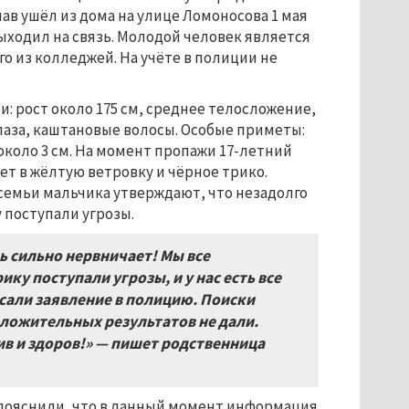
ав ушёл из дома на улице Ломоносова 1 мая
 выходил на связь. Молодой человек является
о из колледжей. На учёте в полиции не
 рост около 175 см, среднее телосложение,
лаза, каштановые волосы. Особые приметы:
около 3 см. На момент пропажи 17-летний
ет в жёлтую ветровку и чёрное трико.
семьи мальчика утверждают, что незадолго
 поступали угрозы.
ь сильно нервничает! Мы все
ику поступали угрозы, и у нас есть все
исали заявление в полицию. Поиски
оложительных результатов не дали.
жив и здоров!» — пишет родственница
 пояснили, что в данный момент информация