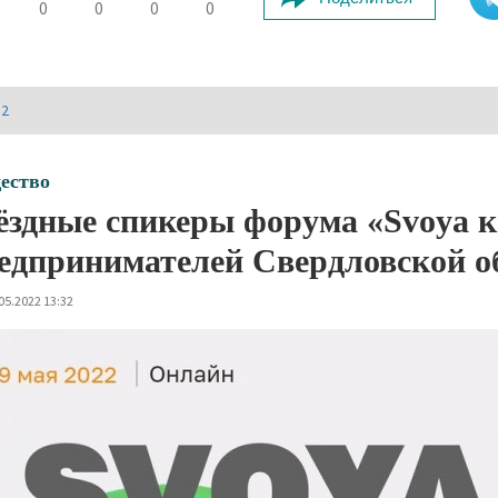
0
0
0
0
И2
ество
ёздные спикеры форума «Svoya к
едпринимателей Свердловской о
05.2022 13:32