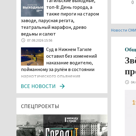
Тагильские выходные,
0
топ-8: День города, а
также пироги на старом
заводе, парусная регата,
театральный марафон, древо
Новости СМ
ведьмы и салют
07.08.2026 15:56
Суд в Нижнем Тагиле
Общ
оставил без изменений
Зв
наказание водителю,
пр
пойманному за рулём в состоянии
наркотического опьянения
04.
07.08.2026 15:35
ВСЕ НОВОСТИ
Пять человек погибли в
ДТП под Екатеринбургом
СПЕЦПРОЕКТЫ
07.08.2026 14:24
Тагильские спасатели
проникли в квартиру
через балкон, чтобы