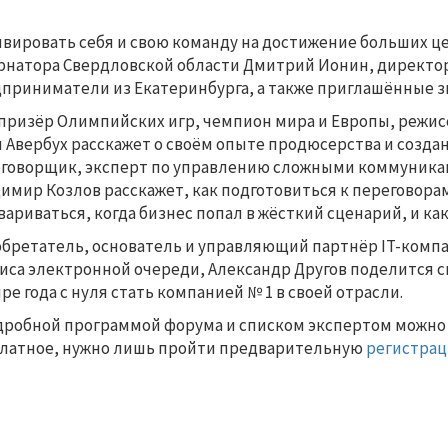
вировать себя и свою команду на достижение больших ц
рнатора Свердловской области Дмитрий Ионин, директо
приниматели из Екатеринбурга, а также приглашённые з
 призёр Олимпийских игр, чемпион мира и Европы, режи
 Авербух расскажет о своём опыте продюсерства и созд
говорщик, эксперт по управлению сложными коммуника
имир Козлов расскажет, как подготовиться к переговора
вариваться, когда бизнес попал в жёсткий сценарий, и к
обретатель, основатель и управляющий партнёр IT-комп
иса электронной очереди, Александр Другов поделится сво
ре года с нуля стать компанией № 1 в своей отрасли.
дробной программой форума и списком экспертом можн
латное, нужно лишь пройти предварительную
регистра