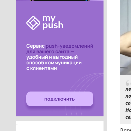
пе
по
со
Ис
се
...
В пр