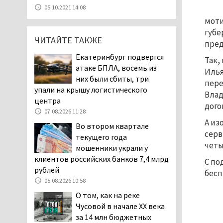
уголовное дело о
05.10.2021 14:08
мошенничестве при
моти
строительстве ИЖС в Нижнем
губе
Тагиле
ЧИТАЙТЕ ТАКЖЕ
пред
07.08.2026 11:47
Екатеринбург подвергся
Так,
Екатеринбург подвергся
атаке БПЛА, восемь из
Илья
атаке БПЛА, восемь из
них были сбиты, три
пере
них были сбиты, три
упали на крышу логистического
Влад
упали на крышу логистического
центра
дого
центра
07.08.2026 11:28
07.08.2026 11:28
А из
Во втором квартале
серв
Тагильские спасатели
текущего года
помогли заблудившемуся
четы
мошенники украли у
в лесу мужчине найти
клиентов российских банков 7,4 млрд
С по
дорогу домой
рублей
бесп
06.08.2026 16:28
05.08.2026 10:58
Прокуратура
О том, как на реке
Дзержинского района
Чусовой в начале XX века
Нижнего Тагила
за 14 млн бюджетных