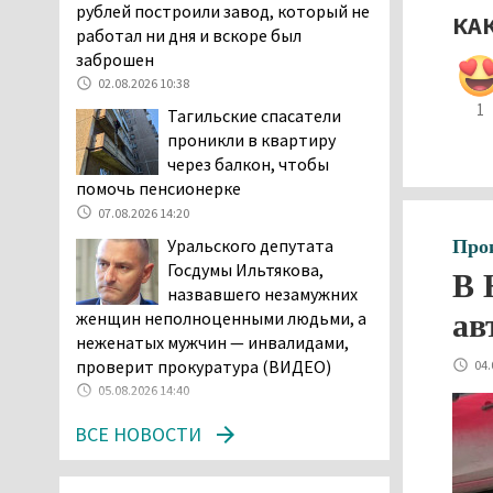
возбудила административное дело в
рублей построили завод, который не
КА
отношении «Водоканала-НТ» из-за
работал ни дня и вскоре был
отсутствия холодной воды
заброшен
06.08.2026 15:42
02.08.2026 10:38
Двое детей пострадали
1
Тагильские спасатели
при сходе трамвая с
проникли в квартиру
рельсов в Нижнем Тагиле
через балкон, чтобы
06.08.2026 14:25
помочь пенсионерке
Правительство РФ
07.08.2026 14:20
разрешило производство
Уральского депутата
Про
и продажу бензина класса
Госдумы Ильтякова,
В 
«Евро-2», в котором содержание
назвавшего незамужних
серы в 10 раз выше, чем в топливе
женщин неполноценными людьми, а
ав
«Евро-5». Это опасно для здоровья и
неженатых мужчин — инвалидами,
повышает износ автомобиля
проверит прокуратура (ВИДЕО)
04.
06.08.2026 13:53
05.08.2026 14:40
В Детской городской
ВСЕ НОВОСТИ
больнице № 3 Нижнего
Тагила опровергли
обвинения родителей, которые