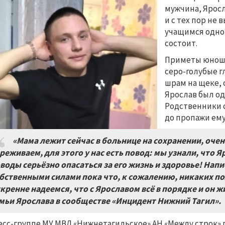
мужчина, Яросл
и с тех пор не
учащимся одног
состоит.
Приметы юноши:
серо-голубые г
шрам на щеке, 
Ярослав был од
Родственники 
до пропажи ему
«Мама лежит сейчас в больнице на сохранении, очен
реживаем, для этого у нас есть повод: мы узнали, что Яр
воды серьёзно опасаться за его жизнь и здоровье! Нап
бственными силами пока что, к сожалению, никаких п
кренне надеемся, что с Ярославом всё в порядке и он 
мьи Ярослава в сообществе «Инцидент Нижний Тагил».
есс-группе МУ МВД «Нижнетагильское» АН «Между строк»