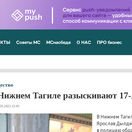
ЕКТЫ
Советы МС
МСнаобеде
О НАС
ПРО бизнес
ество
Нижнем Тагиле разыскивают 17-
05.2022 13:43
В Нижнем Таги
Ярослав Дылдин
в полицию обра