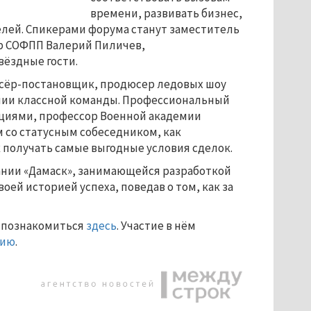
времени, развивать бизнес,
елей. Спикерами форума станут заместитель
р СОФПП Валерий Пиличев,
вёздные гости.
ссёр-постановщик, продюсер ледовых шоу
ании классной команды. Профессиональный
циями, профессор Военной академии
м со статусным собеседником, как
ак получать самые выгодные условия сделок.
ании «Дамаск», занимающейся разработкой
ей историей успеха, поведав о том, как за
о познакомиться
здесь
. Участие в нём
цию
.