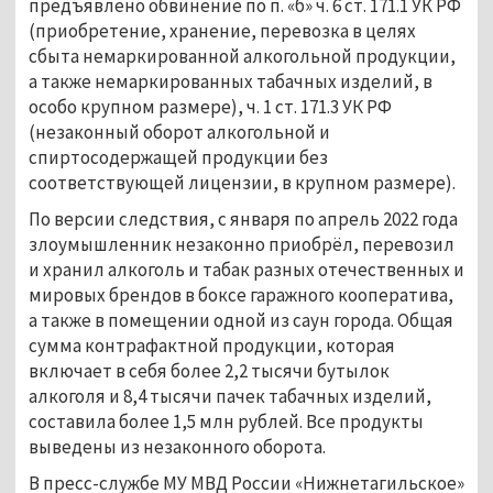
предъявлено обвинение по п. «б» ч. 6 ст. 171.1 УК РФ
(приобретение, хранение, перевозка в целях
сбыта немаркированной алкогольной продукции,
а также немаркированных табачных изделий, в
особо крупном размере), ч. 1 ст. 171.3 УК РФ
(незаконный оборот алкогольной и
спиртосодержащей продукции без
соответствующей лицензии, в крупном размере).
По версии следствия, с января по апрель 2022 года
злоумышленник незаконно приобрёл, перевозил
и хранил алкоголь и табак разных отечественных и
мировых брендов в боксе гаражного кооператива,
а также в помещении одной из саун города. Общая
сумма контрафактной продукции, которая
включает в себя более 2,2 тысячи бутылок
алкоголя и 8,4 тысячи пачек табачных изделий,
составила более 1,5 млн рублей. Все продукты
выведены из незаконного оборота.
В пресс-службе МУ МВД России «Нижнетагильское»