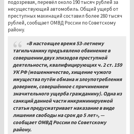
подозревая, перевёл около 190 тысяч рублей за
несуществующий автомобиль. Общий ущерб от
преступных махинаций составил более 280 тысяч
рублей, сообщает ОМВД России по Советскому
району.
«В настоящее время 53-летнему
тагильчанину предъявлено обвинение в
совершении двух эпизодов преступной
деятельности, квалифицирующих ч. 2 ст. 159
УК РФ (мошенничество, хищение чужого
имущества путём обмана и злоупотребления
доверием, совершённое с причинением
значительного ущерба гражданину). Одна из
санкций данной части инкриминируемой
статьи предусматривает наказание в виде
лишения свободы на срок до 5
лет»
,
—
сообщает
ОМВД России по Советскому
району.