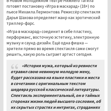
В Новом Молодёжном театре Нижнего Тагила
готовят постановку «Игра в маскарад» (18+) по
пьесе Михаила Лермонтова. Режиссёр спектакля
Дарья Шахова определяет жанр как эротический
триллер-фарс.
«Игра в маскарад» соединит в себе пластику,
перформанс, восточную эстетику, электронную
музыку и саунд-дизайн. Ещё одна фишка —
зрители прямо во время спектакля сами смогут
решить, какую роль сыграет артист сегодня.
«История мужа, который из ревности
отравил свою невинную молодую жену,
будет рассказана на языке пластики и жеста
в сочетании с оригинальным текстом
шедевра русской классической литературы.
Спектакль экспериментальный, он о тайных
сторонах жизни людей высшего сословия, об
их скрытых страстях и интригах, страданиях