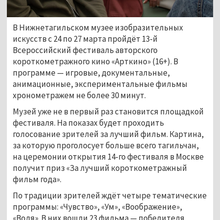
В Нижнетагильском музее изобразительных
искусств с 24 по 27 марта пройдёт 13-й
Всероссийский фестиваль авторского
короткометражного кино «Арткино» (16+). В
программе — игровые, документальные,
анимационные, экспериментальные фильмы
хронометражем не более 30 минут.
Музей уже не в первый раз становится площадкой
фестиваля. На показах будет проходить
голосование зрителей за лучший фильм. Картина,
за которую проголосует больше всего тагильчан,
на церемонии открытия 14-го фестиваля в Москве
получит приз «За лучший короткометражный
фильм года».
По традиции зрителей ждёт четыре тематические
программы: «Чувство», «Ум», «Воображение»,
«Воля». В них вошли 23 фильма — победителя