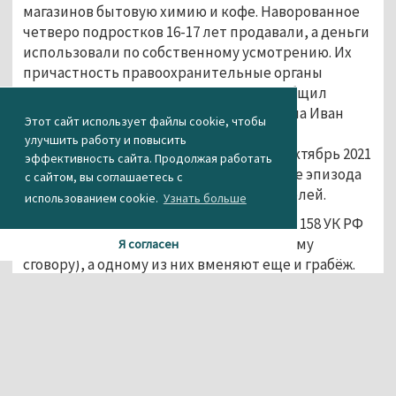
магазинов бытовую химию и кофе. Наворованное
четверо подростков 16-17 лет продавали, а деньги
использовали по собственному усмотрению. Их
причастность правоохранительные органы
установили практически сразу. Как сообщил
помощник прокурора Ленинского района Иван
Этот сайт использует файлы cookie, чтобы
Перегуд, злоумышленники совершали
улучшить работу и повысить
преступления в период с сентября по октябрь 2021
эффективность сайта. Продолжая работать
года. На счету злоумышленников четыре эпизода
с сайтом, вы соглашаетесь с
на общую сумму чуть более 14 тысяч рублей.
использованием cookie.
Узнать больше
Всем предъявлено обвинение по ч. 2 ст. 158 УК РФ
(кража группой лиц по предварительному
Я согласен
сговору), а одному из них вменяют ещё и грабёж.