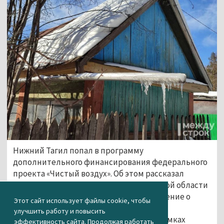
Нижний Тагил попал в программу
дополнительного финансирования федерального
проекта «Чистый воздух». Об этом рассказал
министр энергетики и ЖКХ Свердловской области
Николай Смирнов. Накануне постановление о
Этот сайт использует файлы cookie, чтобы
получении Свердловской областью
улучшить работу и повысить
дополнительного финансирования в рамках
эффективность сайта. Продолжая работать