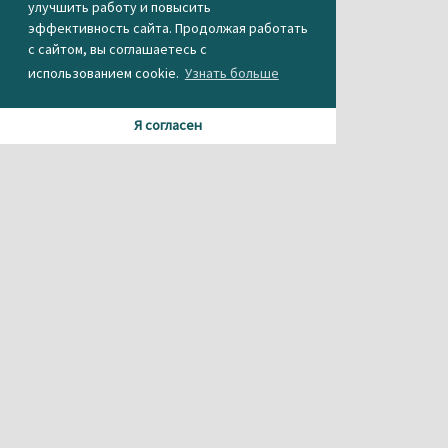
улучшить работу и повысить
эффективность сайта. Продолжая работать
с сайтом, вы соглашаетесь с
использованием cookie.
Узнать больше
Я согласен
Материалы данного сайта содержат информацию,
не предназначенную для несовершеннолетних.
При использовании материала или частичном
цитировании, ссылка на
агентство новостей «Между строк» обязательна.
Свидетельство о регистрации СМИ Эл № ФС 77-56537 от