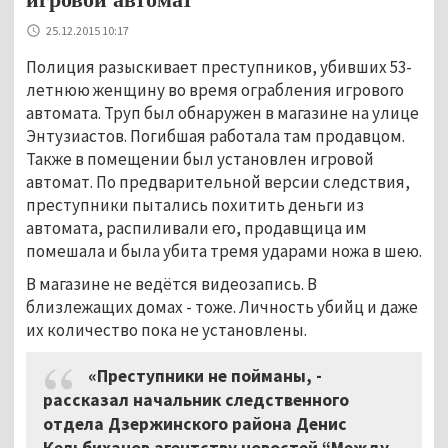
25.12.2015 10:17
Полиция разыскивает преступников, убивших 53-
летнюю женщину во время ограбления игрового
автомата. Труп был обнаружен в магазине на улице
Энтузиастов. Погибшая работала там продавцом.
Также в помещении был установлен игровой
автомат. По предварительной версии следствия,
преступники пытались похитить деньги из
автомата, распиливали его, продавщица им
помешала и была убита тремя ударами ножа в шею.
В магазине не ведётся видеозапись. В
близлежащих домах - тоже. Личность убийц и даже
их количество пока не установлены.
«Преступники не пойманы, -
рассказал начальник следственного
отдела Дзержинского района Денис
Кельбиханов агентству новостей “Между