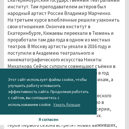
институт. Там преподавателем актёров был
народный артист России Владимир Марченко.
На третьем курсе влюблённые решили узаконить
свои отношения. Окончив институт в
Екатеринбурге, Кижаевы переехали в Тюмень и
проработали там два года в одном из местных
театров. В Москву артисты уехали в 2016 году и
поступили в Академию театрального и
кинематографического искусства Никиты
Михалкова. Сейчас супруги совмещают съёмки в
кино с работой в театре и несколько раз в год
приезжают в Нижний Тагил к родственникам, а
Этот сайт использует файлы cookie, чтобы
иногда и с гастролями.
улучшить работу и повысить
эффективность сайта. Продолжая работать
Сюжет второго сезона постапокалиптического
с сайтом, вы соглашаетесь с
сериала «Эпидемия» возьмёт своё начало в
использованием cookie.
Узнать больше
прошлом и вспомнит о событиях пятой серии,
когда герои повстречали на пути военных.
Я согласен
Герои первого сезона встретят новых выживших,