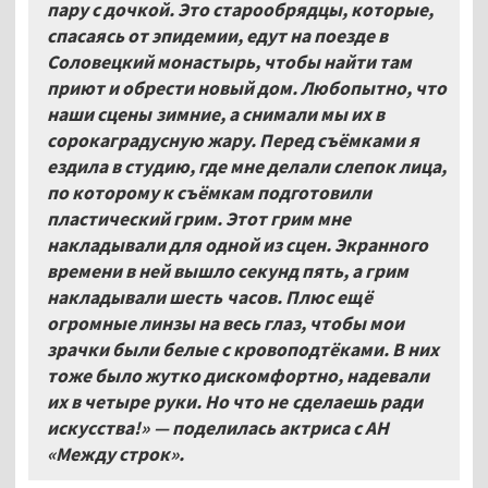
пару с дочкой. Это старообрядцы, которые,
спасаясь от эпидемии, едут на поезде в
Соловецкий монастырь, чтобы найти там
приют и обрести новый дом. Любопытно, что
наши сцены зимние, а снимали мы их в
сорокаградусную жару. Перед съёмками я
ездила в студию, где мне делали слепок лица,
по которому к съёмкам подготовили
пластический грим. Этот грим мне
накладывали для одной из сцен. Экранного
времени в ней вышло секунд пять, а грим
накладывали шесть часов. Плюс ещё
огромные линзы на весь глаз, чтобы мои
зрачки были белые с кровоподтёками. В них
тоже было жутко дискомфортно, надевали
их в четыре руки. Но что не сделаешь ради
искусства!» — поделилась актриса с АН
«Между строк».