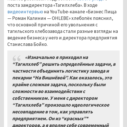
поста замдиректора «Тагилхлеба». В ходе
видеоинтервью
на YouTube-канале «Бизнес Пища
— Роман Калинин — OHLEBE» хлебопёк пояснил,
что основной причиной его увольнения с
тагильского хлебозавода стали разные взгляды на
ведение бизнеса у него и директора предприятия
Станислава Бойко.
«Изначально я приходил на
“Тагилхлеб” решить определённые задачи, в
частности объединить логистику завода и
пекарни “На Вишнёвой”. Как оказалось, это
крайне сложная задача, поскольку были
сложности во взаимодействии с
собственником. У меня с директором
“Тагилхлеба” произошло идеологическое
несовпадение в том, как управлять
предприятием. Он из “красных”*
директоров, а я вполне себе современный