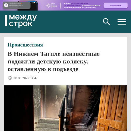
Togg
navig
Происшествия
В Нижнем Тагиле неизвестные
подожгли детскую коляску,
оставленную в подъезде
30.05.2022 14:47