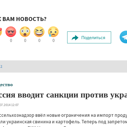
К ВАМ НОВОСТЬ?
Поделиться
0
0
0
0
И2
ество
ссия вводит санкции против укр
07.2014 12:07
ссельхознадзор ввёл новые ограничения на импорт проду
ли украинская свинина и картофель. Теперь под запрето