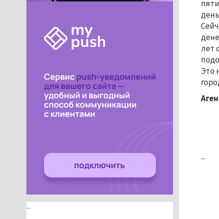
пяти
день
Сейч
дене
лет 
подо
Это 
горо
Аген
...
...