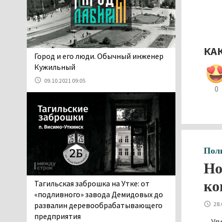
06.08.2026 13:02
В Нижнем Тагиле на три
дня запретят
электросамокаты
КА
06.08.2026 11:41
​​​​​​​Город и его люди. Обычный инженер
«Я уверен, это бельевая
Кужильный
вошь». Родители 10-
09.10.2021 09:05
летней девочки
0
пожаловались на кровососущих
паразитов, которые искусали их
ребёнка в детской больнице
Нижнего Тагила
05.08.2026 17:59
Пол
Директора уральского
Но
предприятия по
производству дронов
ко
Тагильская заброшка на Утке: от
«Упырь» подорвали в автомобиле
«подливного» завода Демидовых до
под Екатеринбургом
развалин деревообрабатывающего
28.
05.08.2026 17:05
предприятия