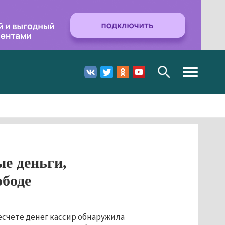
Toggle
navigation
е деньги,
ободе
есчете денег кассир обнаружила