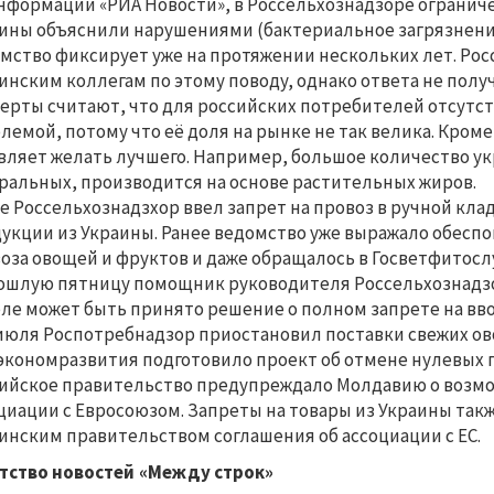
нформации «РИА Новости», в Россельхознадзоре огранич
ины объяснили нарушениями (бактериальное загрязнение
мство фиксирует уже на протяжении нескольких лет. Ро
инским коллегам по этому поводу, однако ответа не полу
ерты считают, что для российских потребителей отсутст
лемой, потому что её доля на рынке не так велика. Кром
вляет желать лучшего. Например, большое количество у
ральных, производится на основе растительных жиров.
е Россельхознадзхор ввел запрет на провоз в ручной кла
укции из Украины. Ранее ведомство уже выражало обесп
оза овощей и фруктов и даже обращалось в Госветфитослу
ошлую пятницу помощник руководителя Россельхознадзор
ле может быть принято решение о полном запрете на вв
 июля Роспотребнадзор приостановил поставки свежих ов
кономразвития подготовило проект об отмене нулевых п
ийское правительство предупреждало Молдавию о возмо
циации с Евросоюзом. Запреты на товары из Украины так
инским правительством соглашения об ассоциации с ЕС.
тство новостей «Между строк»