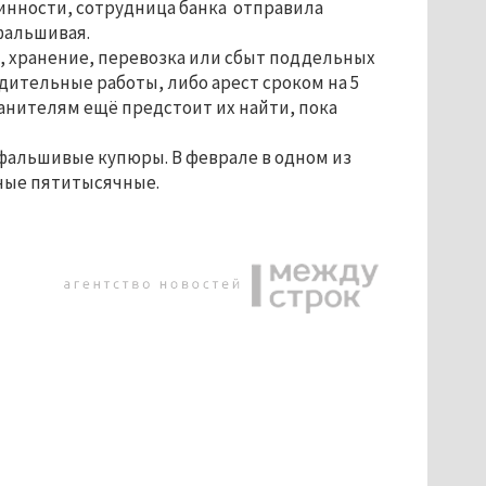
линности, сотрудница банка отправила
фальшивая.
ие, хранение, перевозка или сбыт поддельных
ительные работы, либо арест сроком на 5
анителям ещё предстоит их найти, пока
т фальшивые купюры. В феврале в одном из
ьные пятитысячные.