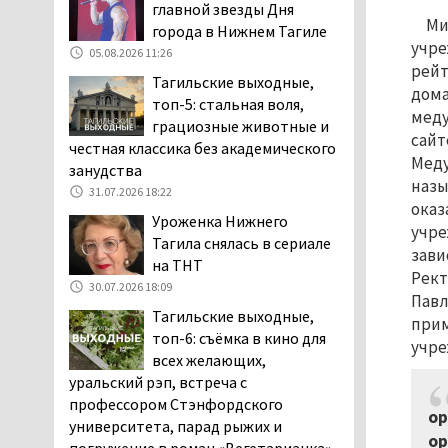
главной звезды Дня
клиентов российских банков 7,4 млрд
Ми
города в Нижнем Тагиле
рублей
учре
05.08.2026 11:26
05.08.2026 10:58
рейт
Тагильские выходные,
Жителей центра Нижнего
дома
топ-5: стальная воля,
Тагила напугала система
меду
грациозные животные и
оповещения о
сайт
честная классика без академического
заложенной бомбе
Меду
занудства
04.08.2026 17:57
назы
31.07.2026 18:22
оказ
«Выезжать на круговое
Уроженка Нижнего
учре
движение здесь очень
Тагила снялась в сериале
опасно: машин, которые
зави
на ТНТ
надо пропускать, почти не видно».
Рект
30.07.2026 18:09
Тагильчане пожаловались на плохой
Павл
Тагильские выходные,
обзор из-за высокой травы у дороги
прим
топ-6: съёмка в кино для
на перекрёстке улиц Серова и
учре
всех желающих,
Первомайской
уральский рэп, встреча с
04.08.2026 16:53
профессором Стэнфордского
Отлавливать собак в
ор
университета, парад рыжих и
Нижнем Тагиле будут
ор