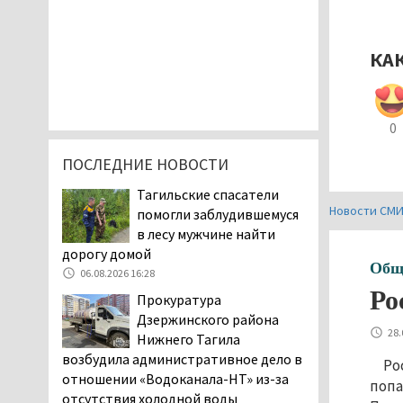
КА
0
ПОСЛЕДНИЕ НОВОСТИ
Тагильские спасатели
Новости СМ
помогли заблудившемуся
в лесу мужчине найти
дорогу домой
Общ
06.08.2026 16:28
Ро
Прокуратура
Дзержинского района
28.
Нижнего Тагила
возбудила административное дело в
Ро
отношении «Водоканала-НТ» из-за
попа
отсутствия холодной воды