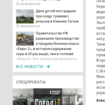
По и
06.08.2026 15:42
Укра
Двое детей пострадали
ведо
при сходе трамвая с
укра
рельсов в Нижнем Тагиле
Эксп
06.08.2026 14:25
проб
оста
Правительство РФ
разрешило производство
нату
и продажу бензина класса
Такж
«Евро-2», в котором содержание
прод
серы в 10 раз выше, чем в топливе
пров
«Евро-5». Это опасно для здоровья и
В пр
повышает износ автомобиля
неде
ВСЕ НОВОСТИ
06.08.2026 13:53
С 18
В Детской городской
Минэ
больнице № 3 Нижнего
СПЕЦПРОЕКТЫ
росс
Тагила опровергли
ассо
обвинения родителей, которые
укра
заявили, что их дочь в палате
Аген
покусала бельевая вошь