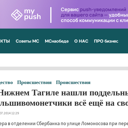
ЕКТЫ
Советы МС
МСнаобеде
О НАС
ПРО бизнес
ество
Происшествия
Происшествия
Нижнем Тагиле нашли поддельны
льшивомонетчики всё ещё на св
07.2014 12:29
ера в отделении Сбербанка по улице Ломоносова при пер