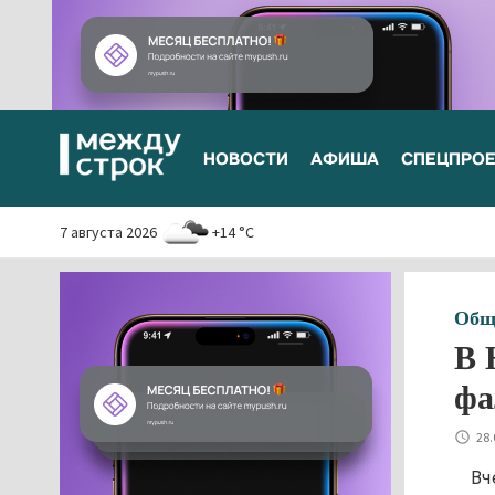
НОВОСТИ
АФИША
СПЕЦПРО
7 августа 2026
+14 °C
Общ
В 
фа
28.
Вч