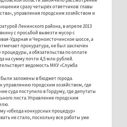
дловской области закончило рассмотрение
тношении сразу четырёх ответчиков: главы
йства», управления городским хозяйством и
атурой Ленинского района, в апреле 2013
кину с просьбой вывезти мусор с
вая-Ударная и Черноисточинское шоссе, а
 отмечает прокуратура, не был заключён
процедуры, а обязательства по оплате
 на сумму почти 4,5 млн рублей.
етельствует ведомость МКУ «Служба
е были заложены в бюджет города.
к управлению городским хозяйством, где
е суда поступило в Гордуму, где депутаты
ного листа. Управление городским
елю.
ему «обхода конкурсных процедур»
ать не стало, поскольку все работы уже