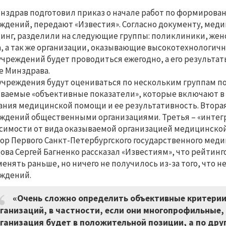
нздрав подготовил приказ о начале работ по формирова
ждений, передают «Известия». Согласно документу, мед
инг, разделили на следующие группы: поликлиники, жен
, а так же организации, оказывающие высокотехнологи
чреждений будет проводиться ежегодно, а его результа
е Минздрава.
чреждения будут оцениваться по нескольким группам пок
ваемые «объективные показатели», которые включают в 
ания медицинской помощи и ее результативность. Вторая
ждений общественными организациями. Третья – «интег
симости от вида оказываемой организацией медицинской
ор Первого Санкт-Петербургского государственного мед
ова Сергей Багненко рассказал «Известиям», что рейти
енять раньше, но ничего не получилось из-за того, что 
ждений.
«Очень сложно определить объективные критерии
ганизаций, в частности, если они многопрофильные
ганизация будет в положительной позиции, а по друг