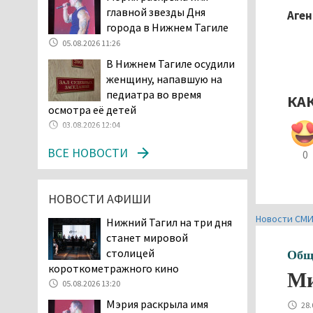
главной звезды Дня
начала купального сезона
Аген
города в Нижнем Тагиле
погиб 21 человек
05.08.2026 11:26
05.08.2026 14:05
В Нижнем Тагиле осудили
Нижний Тагил на три дня
женщину, напавшую на
станет мировой
педиатра во время
столицей
КА
осмотра её детей
короткометражного кино
03.08.2026 12:04
05.08.2026 13:20
Мэрия раскрыла имя
ВСЕ НОВОСТИ
0
главной звезды Дня
города в Нижнем Тагиле
05.08.2026 11:26
НОВОСТИ АФИШИ
В Нижнем Тагиле
Новости СМ
Нижний Тагил на три дня
разыскивают 45-летнего
станет мировой
Виталия Говорухина
столицей
Общ
05.08.2026 11:10
короткометражного кино
Ми
Во втором квартале
05.08.2026 13:20
текущего года
Мэрия раскрыла имя
28.
мошенники украли у