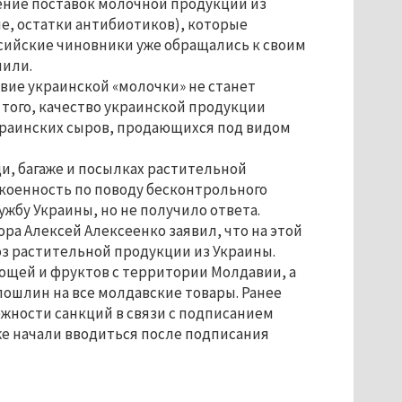
ение поставок молочной продукции из
, остатки антибиотиков), которые
ссийские чиновники уже обращались к своим
чили.
вие украинской «молочки» не станет
е того, качество украинской продукции
краинских сыров, продающихся под видом
ди, багаже и посылках растительной
окоенность по поводу бесконтрольного
жбу Украины, но не получило ответа.
а Алексей Алексеенко заявил, что на этой
оз растительной продукции из Украины.
ощей и фруктов с территории Молдавии, а
ошлин на все молдавские товары. Ранее
жности санкций в связи с подписанием
же начали вводиться после подписания