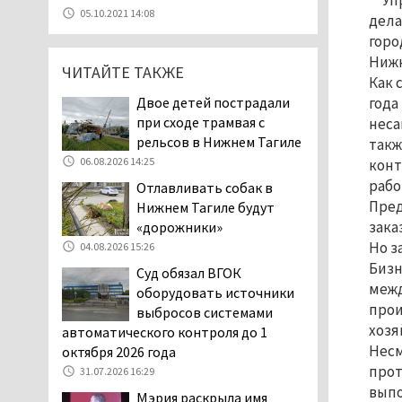
Уп
Эксперты назвали
05.10.2021 14:08
дела
причины массового мора
горо
рыбы в Свердловской
Нижн
области
ЧИТАЙТЕ ТАКЖЕ
Как 
05.08.2026 16:31
Двое детей пострадали
года
Осуждённый за убийство
при сходе трамвая с
неса
тагильского хоккеиста
рельсов в Нижнем Тагиле
такж
Александра Чумарина
06.08.2026 14:25
конт
Самат Хазипов в очередной раз
рабо
Отлавливать собак в
попал на скамью подсудимых
Пред
Нижнем Тагиле будут
05.08.2026 15:28
зака
«дорожники»
Уральского депутата
Но з
04.08.2026 15:26
Госдумы Ильтякова,
Бизн
Суд обязал ВГОК
назвавшего незамужних
межд
оборудовать источники
женщин неполноценными людьми, а
прои
выбросов системами
неженатых мужчин — инвалидами,
хозя
автоматического контроля до 1
проверит прокуратура (ВИДЕО)
Несм
октября 2026 года
05.08.2026 14:40
прот
31.07.2026 16:29
На водоёмах
выпо
Мэрия раскрыла имя
Свердловской области с