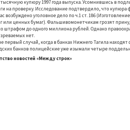
тысячную купюру 1997 года выпуска. Усомнившись в под
ги на проверку. Исследование подтвердило, что купюра 
ас возбуждено уголовное дело по ч.1 ст. 186 (Изготовлен
г или ценных бумаг). Фальшивомонетчикам грозят принуд
со штрафом до одного миллиона рублей. Однако правоохр
зреваемых нет.
не первый случай, когда в банках Нижнего Тагила находя
дских банков полицейские уже изымали четыре поддел
тство новостей «Между строк»