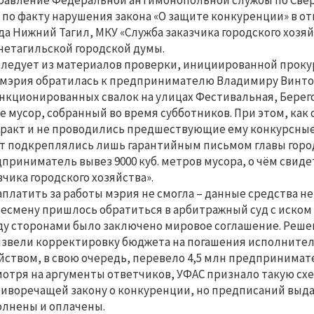
равление Федеральной антимонопольной службы по Свер
 по факту нарушения закона «О защите конкуренции» в о
да Нижний Тагил, МКУ «Служба заказчика городского хозя
етагильской городской думы.
следует из материалов проверки, инициированной прокур
 мэрия обратилась к предпринимателю Владимиру Винтов
нкционированных свалок на улицах Фестивальная, Берего
е мусор, собранный во время субботников. При этом, как
ракт и не проводились предшествующие ему конкурсные 
т подкреплялись лишь гарантийным письмом главы города
приниматель вывез 9000 куб. метров мусора, о чём свид
зчика городского хозяйства».
аплатить за работы мэрия не смогла – данные средства н
есмену пришлось обратиться в арбитражный суд с иском 
у сторонами было заключено мировое соглашение. Решени
звели корректировку бюджета на погашения исполнитель
йством, в свою очередь, перевело 4,5 млн предпринимат
отря на аргументы ответчиков, УФАС признало такую сх
иворечащей закону о конкуренции, но предписаний выдав
лнены и оплачены.