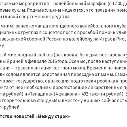
ограмме мероприятия – волейбольный марафон (с 12.00 до 
овые куклы. Родные Ульяны надеются, что праздник пом
нтливой спортсменки средства.
мним, ранее команда легендарного волейбольного клуб
иальных группах в соцсетях пост с просьбой помочь Улья
аве женской сборной России по волейболу на Играх в Рио,
у.
ый миелоидный лейкоз (рак крови) был диагностирован
ны Яриной в феврале 2016 года. Осенью, после наступле
ация – трансплантация костного мозга. Времени на поиск
 выходом является родственная пересадка от мамы. Сама 
чивает государство, однако для подготовки ребёнка к п
кта от неё необходимы дорогостоящие лекарственные пр
ча рублей) и «Тепадина» (4 флакона – 492 тысячи рублей)
отворительному фонду «Мы вместе» у Яриных сейчас есть 5
ч рублей.
тство новостей «Между строк»