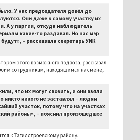
 было. У нас председателя довёл до
алуются. Они даже к самому участку их
ми. А у партии, откуда наблюдатель
ериалы какие-то раздавал. Но нас мэр
будут», – рассказала секретарь УИК
тором этого возможного подвоза, рассказал
своим сотрудникам, находящимся на смене,
ли, что их могут свозить, и они взяли
 никто никого не заставлял – людям
жайший участок, потому что на участках
вский районы», – пояснил произошедшее
ятся к Тагилстроевскому району.