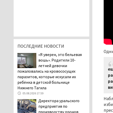
ПОСЛЕДНИЕ НОВОСТИ
Одни
«Я уверен, это бельевая
вошь». Родители 10-
летней девочки
ещ
пожаловались на кровососущих
ра
паразитов, которые искусали их
ра
ребёнка в детской больнице
ви
Нижнего Тагила
05.08.2026 17:59
Набл
Директора уральского
изби
предприятия по
прес
производству дронов