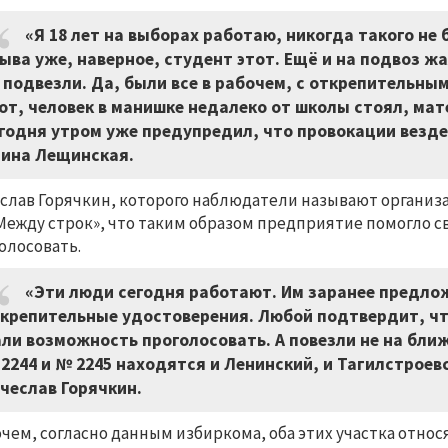
«Я 18 лет на выборах работаю, никогда такого не
ыва уже, наверное, студент этот. Ещё и на подвоз ж
 подвезли. Да, были все в рабочем, с открепительны
от, человек в манишке недалеко от школы стоял, мат
годня утром уже предупредил, что провокации везде 
ина Лещинская.
слав Горячкин, которого наблюдатели называют организа
Между строк», что таким образом предприятие помогло 
олосовать.
«Эти люди сегодня работают. Им заранее предложи
крепительные удостоверения. Любой подтвердит, что
ли возможность проголосовать. А повезли не на бли
2244 и № 2245 находятся и Ленинский, и Тагилстрое
чеслав Горячкин.
чем, согласно данным избиркома, оба этих участка относ