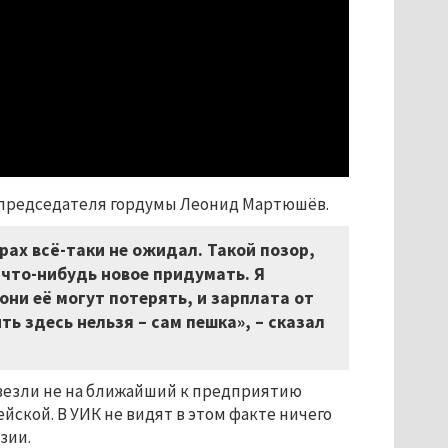
мпредседателя гордумы Леонид Мартюшёв.
рах всё-таки не ожидал. Такой позор,
 что-нибудь новое придумать. Я
 они её могут потерять, и зарплата от
ь здесь нельзя – сам пешка», – сказал
везли не на ближайший к предприятию
ейской. В УИК не видят в этом факте ничего
зии.