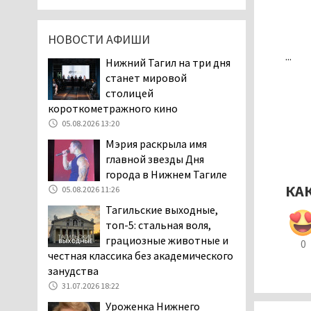
затяжную, бессмысленную и
беспощадную «психологическую
НОВОСТИ АФИШИ
войну»
...
04.08.2026 12:30
Нижний Тагил на три дня
станет мировой
В Нижнем Тагиле после
столицей
вмешательства
короткометражного кино
прокуратуры четыре
05.08.2026 13:20
многоквартирных дома признаны
аварийными и подлежащими сносу
Мэрия раскрыла имя
04.08.2026 12:19
главной звезды Дня
города в Нижнем Тагиле
В России хотят ввести
КА
05.08.2026 11:26
обязательное
уведомление водителей
Тагильские выходные,
об эвакуации автомобиля через
топ-5: стальная воля,
портал «Госуслуги»
грациозные животные и
0
04.08.2026 12:17
честная классика без академического
занудства
Тагильские коммунисты
31.07.2026 18:22
выдвинули своих
кандидатов на выборах в
Уроженка Нижнего