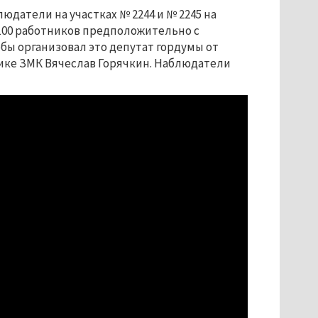
датели на участках № 2244 и № 2245 на
а 100 работников предположительно с
бы организовал это депутат гордумы от
тике ЗМК Вячеслав Горячкин. Наблюдатели