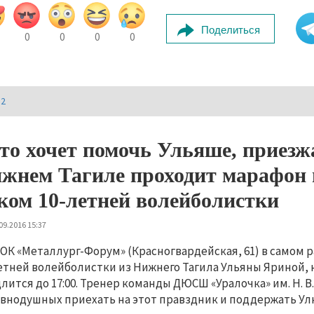
Поделиться
0
0
0
0
И2
то хочет помочь Ульяше, приезж
жнем Тагиле проходит марафон 
ком 10-летней волейболистки
09.2016 15:37
СОК «Металлург-Форум» (Красногвардейская, 61) в самом 
етней волейболистки из Нижнего Тагила Ульяны Яриной, 
лится до 17:00. Тренер команды ДЮСШ «Уралочка» им. Н. 
внодушных приехать на этот правздник и поддержать Ул