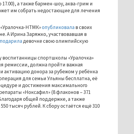
17.00), а также бармен-шоу, аква-грим и
ожет им собрать недостающие для лечения
а «Уралочка-НТМК»
опубликовала
в своих
не. А Ирина Заряжко, участвовавшая в
подарила
девочке свою олимпийскую
 у воспитанницы спортшколы «Уралочка»
ния ремиссии, должна пройти важная
 и активацию донора за рубежом у ребёнка
операция для семьи Ульяны бесплатна, её
роцедуре и достижения максимального
епараты «Ноксафил» (8 флаконов – 371
. Благодаря общей поддержке, а также
50 тысяч рублей. К сбору остаётся ещё 310