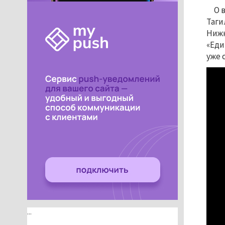
О 
Таги
Нижн
«Еди
уже 
...