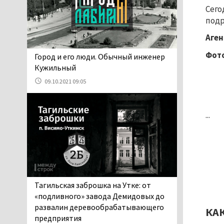
проверит прокуратура (ВИДЕО)
Сего
05.08.2026 14:40
подр
На водоёмах
Аген
Свердловской области с
начала купального сезона
Фото
​​​​​​​Город и его люди. Обычный инженер
погиб 21 человек
Кужильный
05.08.2026 14:05
09.10.2021 09:05
Нижний Тагил на три дня
станет мировой
столицей
...
короткометражного кино
05.08.2026 13:20
Мэрия раскрыла имя
главной звезды Дня
города в Нижнем Тагиле
05.08.2026 11:26
Тагильская заброшка на Утке: от
В Нижнем Тагиле
«подливного» завода Демидовых до
разыскивают 45-летнего
развалин деревообрабатывающего
КА
Виталия Говорухина
предприятия