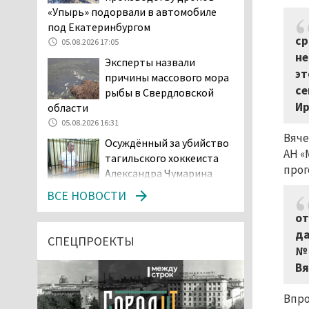
«Упырь» подорвали в автомобиле
под Екатеринбургом
ср
05.08.2026 17:05
не
Эксперты назвали
эт
причины массового мора
се
рыбы в Свердловской
Ир
области
05.08.2026 16:31
Вяче
Осуждённый за убийство
АН «
тагильского хоккеиста
прог
Александра Чумарина
Самат Хазипов в очередной раз
ВСЕ НОВОСТИ
попал на скамью подсудимых
от
05.08.2026 15:28
да
Уральского депутата
СПЕЦПРОЕКТЫ
№ 
Госдумы Ильтякова,
Вя
назвавшего незамужних
женщин неполноценными людьми, а
Впро
неженатых мужчин — инвалидами,