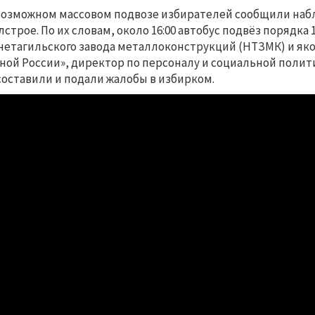
возможном массовом подвозе избирателей сообщили наблю
лстрое. По их словам, около 16:00 автобус подвёз порядк
етагильского завода металлоконструкций (НТЗМК) и яко
ной России», директор по персоналу и социальной поли
составили и подали жалобы в избирком.