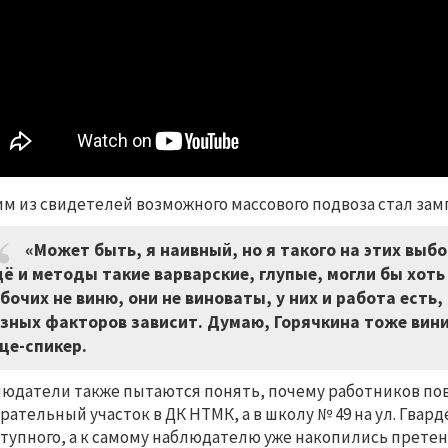
м из свидетелей возможного массового подвоза стал за
«Может быть, я наивный, но я такого на этих выбо
ё и методы такие варварские, глупые, могли бы хоть
бочих не виню, они не виноваты, у них и работа есть,
зных факторов зависит. Думаю, Горячкина тоже винит
це-спикер.
юдатели также пытаются понять, почему работников по
рательный участок в ДК НТМК, а в школу № 49 на ул. Гвард
тупного, а к самому наблюдателю уже накопились претен