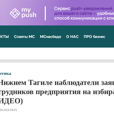
ЕКТЫ
Советы МС
МСнаобеде
О НАС
ПРО бизнес
итика
Нижнем Тагиле наблюдатели заяв
трудников предприятия на избир
ИДЕО)
09.2016 18:25