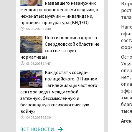
назвавшего незамужних
В пр
04.08.2026 16:53
женщин неполноценными людьми, а
рост
Отлавливать собак в
неженатых мужчин — инвалидами,
тала
Нижнем Тагиле будут
проверит прокуратура (ВИДЕО)
Напо
«дорожники»
05.08.2026 14:40
офиц
04.08.2026 15:26
Почти половина дорог в
сост
На фоне острой нехватки
Свердловской области не
форм
полицейских в Нижнем
соответствует
Тагиле растёт
Остр
нормативам
подростковая преступность
Улья
03.08.2026 14:47
04.08.2026 14:58
опер
Как достать соседа-
нет,
Нижний Тагил — лидер по
полицейского. В Нижнем
опла
выявленным нарушениям
Тагиле жильцы частного
при утилизации
эффе
сектора ведут между собой
строительного мусора
тыся
затяжную, бессмысленную и
04.08.2026 13:45
благ
беспощадную «психологическую
тыся
войну»
Как достать соседа-
04.08.2026 12:30
полицейского. В Нижнем
Аген
Тагиле жильцы частного
ВСЕ НОВОСТИ
сектора ведут между собой