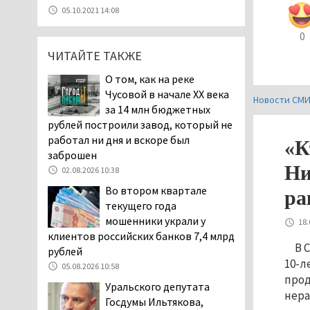
05.08.2026 11:10
05.10.2021 14:08
Во втором квартале
0
текущего года
ЧИТАЙТЕ ТАКЖЕ
мошенники украли у
клиентов российских банков 7,4 млрд
О том, как на реке
рублей
Чусовой в начале XX века
Новости СМ
05.08.2026 10:58
за 14 млн бюджетных
Жителей центра Нижнего
рублей построили завод, который не
Тагила напугала система
работал ни дня и вскоре был
«К
оповещения о
заброшен
заложенной бомбе
Ни
02.08.2026 10:38
04.08.2026 17:57
Во втором квартале
ра
«Выезжать на круговое
текущего года
движение здесь очень
мошенники украли у
18.
опасно: машин, которые
клиентов российских банков 7,4 млрд
В 
надо пропускать, почти не видно».
рублей
10-л
Тагильчане пожаловались на плохой
05.08.2026 10:58
обзор из-за высокой травы у дороги
прод
Уральского депутата
на перекрёстке улиц Серова и
нера
Госдумы Ильтякова,
Первомайской