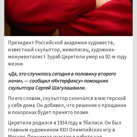
Президент Российской академии художеств, 
известный скульптор, живописец, художник-
монументалист Зураб Церетели умер на 92-м году 
жизни. 
«Да, это случилось сегодня в половину второго 
ночи», — сообщил «Интерфаксу» помощник 
скульптора Сергей Шагулашвили. 
По его словам, скульптор скончался в мастерской 
у себя дома. Он добавил, что решение о прощании 
и похоронах будет принято позже.
Церетели родился в 1934 году в Тбилиси. Он был 
главным художником XXII Олимпийских игр в 
Москве. Принимал участие в работе над 