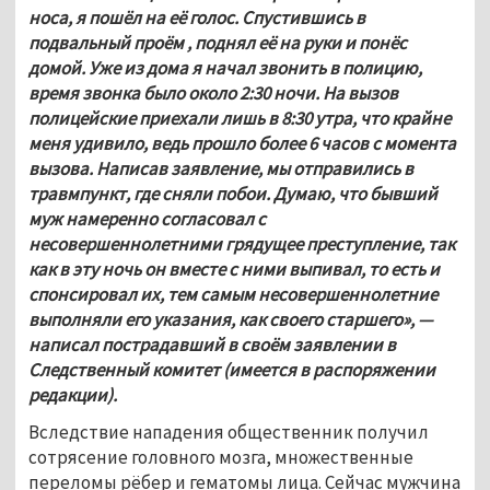
носа, я пошёл на её голос. Спустившись в 
подвальный проём , поднял её на руки и понёс 
домой. Уже из дома я начал звонить в полицию, 
время звонка было около 2:30 ночи. На вызов 
полицейские приехали лишь в 8:30 утра, что крайне 
меня удивило, ведь прошло более 6 часов с момента 
вызова. Написав заявление, мы отправились в 
травмпункт, где сняли побои. Думаю, что бывший 
муж намеренно согласовал с 
несовершеннолетними грядущее преступление, так 
как в эту ночь он вместе с ними выпивал, то есть и 
спонсировал их, тем самым несовершеннолетние 
выполняли его указания, как своего старшего», — 
написал пострадавший в своём заявлении в 
Следственный комитет (имеется в распоряжении 
редакции).
Вследствие нападения общественник получил 
сотрясение головного мозга, множественные 
переломы рёбер и гематомы лица. Сейчас мужчина 