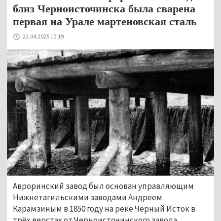
близ Черноисточинска была сварена
первая на Урале мартеновская сталь
22.04.2025 10:19
Авроринский завод был основан управляющим 
Нижнетагильскими заводами Андреем 
Карамзиным в 1850 году на реке Чёрный Исток в 
трёх верстах от Черноисточинского завода. 