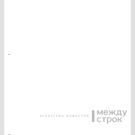
...
...