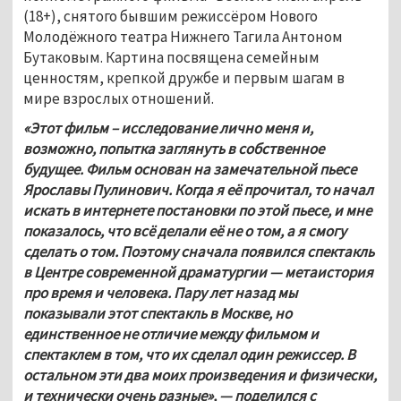
(18+), снятого бывшим режиссёром Нового 
Молодёжного театра Нижнего Тагила Антоном 
Бутаковым. Картина посвящена семейным 
ценностям, крепкой дружбе и первым шагам в 
мире взрослых отношений. 
«Этот фильм – исследование лично меня и, 
возможно, попытка заглянуть в собственное 
будущее. Фильм основан на замечательной пьесе 
Ярославы Пулинович. Когда я её прочитал, то начал 
искать в интернете постановки по этой пьесе, и мне 
показалось, что всё делали её не о том, а я смогу 
сделать о том. Поэтому сначала появился спектакль 
в Центре современной драматургии — метаистория 
про время и человека. Пару лет назад мы 
показывали этот спектакль в Москве, но 
единственное не отличие между фильмом и 
спектаклем в том, что их сделал один режиссер. В 
остальном эти два моих произведения и физически, 
и технически очень разные», — поделился с 