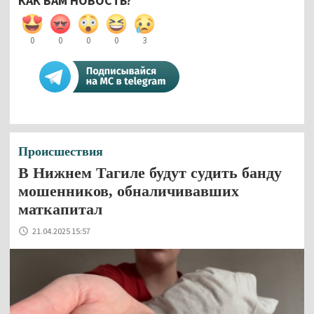
КАК ВАМ НОВОСТЬ?
0
0
0
0
3
Происшествия
В Нижнем Тагиле будут судить банду
мошенников, обналичивавших
маткапитал
21.04.2025 15:57