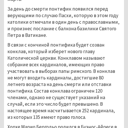
За день до смерти понтифик появился перед 
верующими по случаю Пасхи, которую в этом году 
католики отмечали в один день с православными, 
и произнес послание с балкона базилики Святого 
Петра в Ватикане.
В связи с кончиной понтифика будет созван 
конклав, который изберет нового главу 
Католической церкви. Конклавом называют 
собрание всех кардиналов, имеющих право 
участвовать в выборах папы римского. В конклав 
не могут входить кардиналы, достигшие 80 
летнего возраста на день смерти или отставки 
понтифика. Состав конклава ограничен 120 
членами, однако не существует указаний на 
случай, если это число будет превышено. В 
настоящее время насчитывается 252 кардинала, 
из которых 135 имеют право голоса.
Хорхе Марио Бергольо родился в Буэнос-Айресе в 