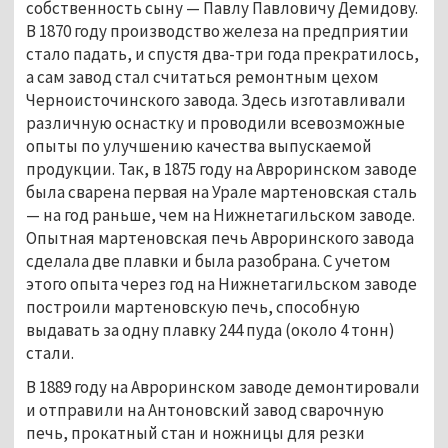
собственность сыну — Павлу Павловичу Демидову. 
В 1870 году производство железа на предприятии 
стало падать, и спустя два-три года прекратилось, 
а сам завод стал считаться ремонтным цехом 
Черноисточинского завода. Здесь изготавливали 
различную оснастку и проводили всевозможные 
опыты по улучшению качества выпускаемой 
продукции. Так, в 1875 году на Авроринском заводе 
была сварена первая на Урале мартеновская сталь 
— на год раньше, чем на Нижнетагильском заводе. 
Опытная мартеновская печь Авроринского завода 
сделала две плавки и была разобрана. С учетом 
этого опыта через год на Нижнетагильском заводе 
построили мартеновскую печь, способную 
выдавать за одну плавку 244 пуда (около 4 тонн) 
стали. 
В 1889 году на Авроринском заводе демонтировали 
и отправили на Антоновский завод сварочную 
печь, прокатный стан и ножницы для резки 