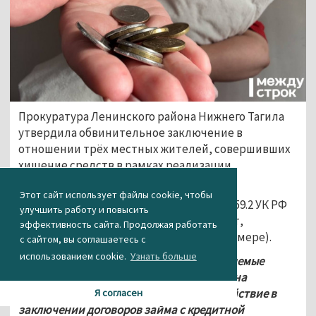
Прокуратура Ленинского района Нижнего Тагила 
утвердила обвинительное заключение в 
отношении трёх местных жителей, совершивших 
хищение средств в рамках реализации 
национального проекта «Демография». 
Этот сайт использует файлы cookie, чтобы
Им предъявлены обвинения по ч. 4 ст. 159.2 УК РФ 
улучшить работу и повысить
(мошенничество при получении выплат, 
эффективность сайта. Продолжая работать
организованной группой, в крупном размере).
с сайтом, вы соглашаетесь с
использованием cookie.
Узнать больше
«По версии следствия, в 2019 году обвиняемые 
подыскивали владельцев сертификатов на 
материнский капитал и оказывали содействие в 
Я согласен
заключении договоров займа с кредитной 