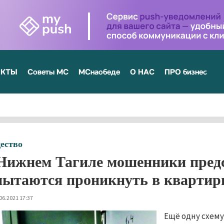
ЕКТЫ
Советы МС
МСнаобеде
О НАС
ПРО бизнес
ество
Нижнем Тагиле мошенники пред
пытаются проникнуть в кварти
06.2021 17:37
Ещё одну схем