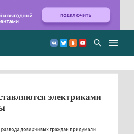
Toggle
navigation
ставляются электриками
ры
у развода доверчивых граждан придумали