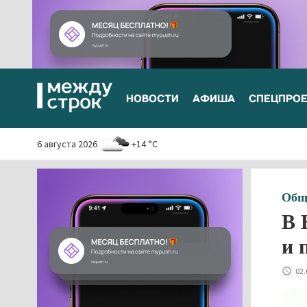
НОВОСТИ
АФИША
СПЕЦПРО
6 августа 2026
+14 °C
Общ
В 
и 
02.