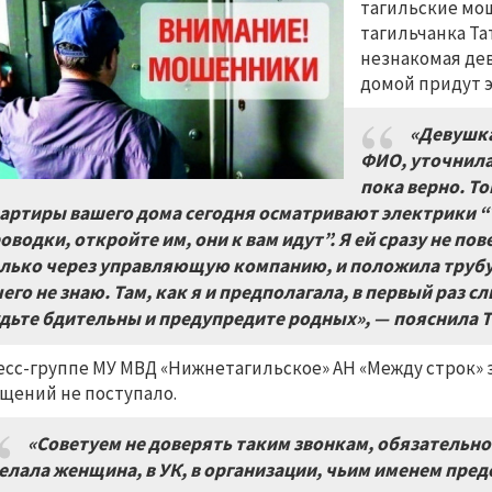
тагильские мош
тагильчанка Та
незнакомая дев
домой придут э
«Девушка
ФИО, уточнила
пока верно. То
артиры вашего дома сегодня осматривают электрики “
оводки, откройте им, они к вам идут”. Я ей сразу не п
лько через управляющую компанию, и положила трубу. 
чего не знаю. Там, как я и предполагала, в первый раз с
дьте бдительны и предупредите родных», — пояснила Т
есс-группе МУ МВД «Нижнетагильское» АН «Между строк» 
щений не поступало.
«Советуем не доверять таким звонкам, обязательн
елала женщина, в УК, в организации, чьим именем пред