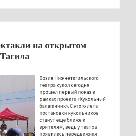
ектакли на открытом
 Тагила
Возле Нижнетагильского
театра кукол сегодня
прошёл первый показ в
рамках проекта «Кукольный
балаганчик». С этого лета
постановки кукольников
станут ещё ближе к
зрителям, ведь у театра
появилась передвижная