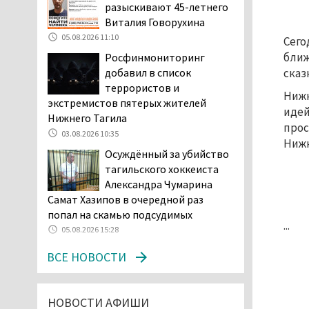
Тагила напугала система
разыскивают 45-летнего
оповещения о
Виталия Говорухина
заложенной бомбе
05.08.2026 11:10
Сего
04.08.2026 17:57
ближ
Росфинмониторинг
«Выезжать на круговое
сказ
добавил в список
движение здесь очень
террористов и
Нижн
опасно: машин, которые
экстремистов пятерых жителей
идей
надо пропускать, почти не видно».
Нижнего Тагила
прос
Тагильчане пожаловались на плохой
03.08.2026 10:35
Нижн
обзор из-за высокой травы у дороги
Осуждённый за убийство
на перекрёстке улиц Серова и
тагильского хоккеиста
Первомайской
Александра Чумарина
04.08.2026 16:53
Самат Хазипов в очередной раз
Отлавливать собак в
попал на скамью подсудимых
...
Нижнем Тагиле будут
05.08.2026 15:28
«дорожники»
ВСЕ НОВОСТИ
04.08.2026 15:26
На фоне острой нехватки
полицейских в Нижнем
НОВОСТИ АФИШИ
Тагиле растёт