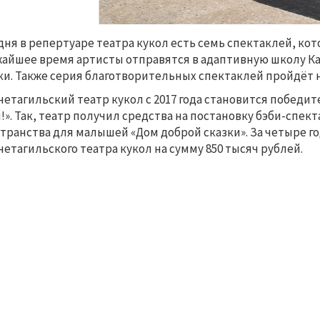
дня в репертуаре театра кукол есть семь спектаклей, кот
айшее время артисты отправятся в адаптивную школу К
ки. Также серия благотворительных спектаклей пройдёт 
етагильский театр кукол с 2017 года становится победит
!». Так, театр получил средства на постановку бэби-спек
транства для малышей «Дом доброй сказки». За четыре г
етагильского театра кукол на сумму 850 тысяч рублей.