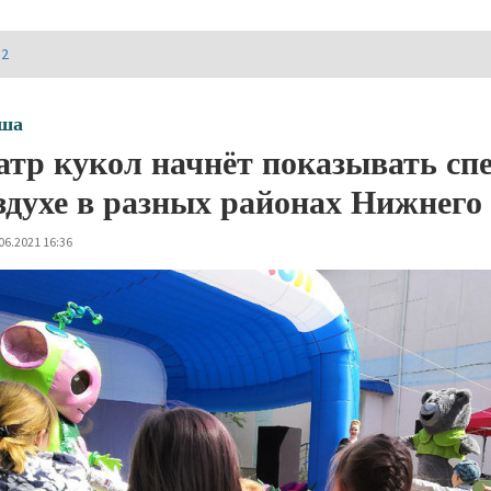
И2
ша
атр кукол начнёт показывать сп
здухе в разных районах Нижнего
06.2021 16:36