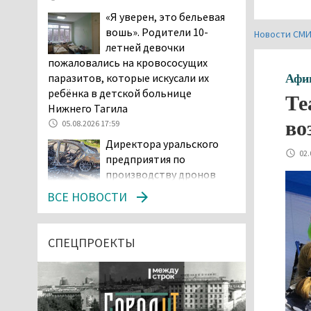
«Я уверен, это бельевая
вошь». Родители 10-
Новости СМ
летней девочки
пожаловались на кровососущих
паразитов, которые искусали их
Афи
ребёнка в детской больнице
Те
Нижнего Тагила
во
05.08.2026 17:59
Директора уральского
02.
предприятия по
производству дронов
«Упырь» подорвали в автомобиле
ВСЕ НОВОСТИ
под Екатеринбургом
05.08.2026 17:05
Эксперты назвали
СПЕЦПРОЕКТЫ
причины массового мора
рыбы в Свердловской
области
05.08.2026 16:31