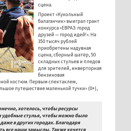
сцена.
Проект «Кукольный
балаганчик» выиграл грант
конкурса «ЕВРАЗ: город
друзей
—
город идей!». На
350 тысяч рублей
приобретены надувная
сцена, сборный шатёр, 50
складных стульев и пледов
для зрителей, инверторная
бензиновая
вной костюм. Первым спектаклем,
ольшое путешествие маленькой тучки» (0+),
онечно, хотелось, чтобы ресурсы
и удобные стулья, чтобы можно было
даже в других городах. Благодаря
ть все наши замыслы. Также хочется