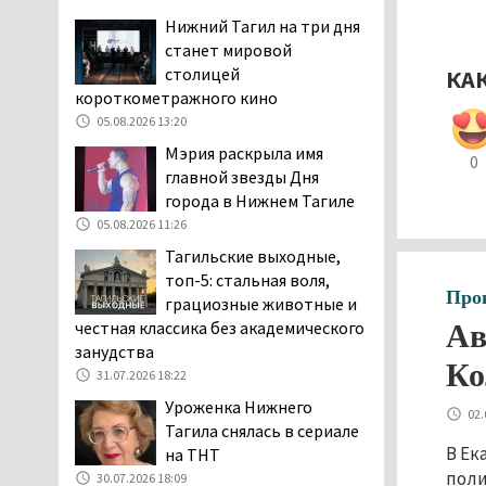
подростковая преступность
Нижний Тагил на три дня
04.08.2026 14:58
станет мировой
столицей
КА
Нижний Тагил — лидер по
короткометражного кино
выявленным нарушениям
05.08.2026 13:20
при утилизации
строительного мусора
Мэрия раскрыла имя
0
04.08.2026 13:45
главной звезды Дня
города в Нижнем Тагиле
Как достать соседа-
05.08.2026 11:26
полицейского. В Нижнем
Тагиле жильцы частного
Тагильские выходные,
сектора ведут между собой
топ-5: стальная воля,
Про
затяжную, бессмысленную и
грациозные животные и
беспощадную «психологическую
честная классика без академического
Ав
войну»
занудства
Ко
04.08.2026 12:30
31.07.2026 18:22
В Нижнем Тагиле после
Уроженка Нижнего
02.
вмешательства
Тагила снялась в сериале
прокуратуры четыре
В Ек
на ТНТ
многоквартирных дома признаны
поли
30.07.2026 18:09