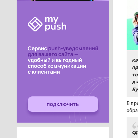
кв
пр
то
я 
Бу
В пр
обра
...
сд