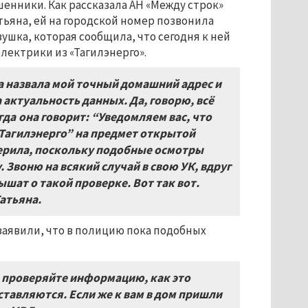
енники. Как рассказала АН «Между строк»
тьяна, ей на городской номер позвонила
ушка, которая сообщила, что сегодня к ней
лектрики из «Тагилэнерго».
 назвала мой точный домашний адрес и
 актуальность данных. Да, говорю, всё
гда она говорит: “Уведомляем вас, что
Тагилэнерго” на предмет открытой
оверила, поскольку подобные осмотры
Звоню на всякий случай в свою УК, вдруг
лышат о такой проверке. Вот так вот.
атьяна.
заявили, что в полицию пока подобных
о проверяйте информацию, как это
ставляются. Если же к вам в дом пришли