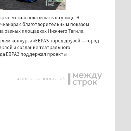
орые можно показывать на улице. В
ачканара с благотворительным показом
на разных площадках Нижнего Тагила.
елем конкурса «ЕВРАЗ: город друзей
—
город
таклей и создание театрального
ода ЕВРАЗ поддержал проекты