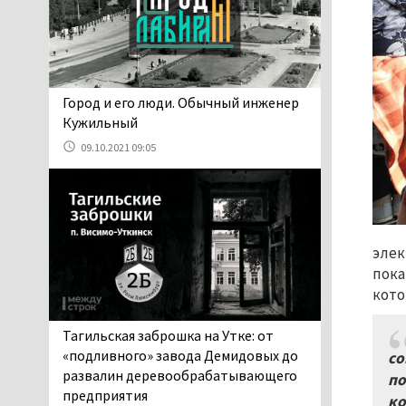
Осуждённый за убийство
тагильского хоккеиста
Александра Чумарина
Самат Хазипов в очередной раз
попал на скамью подсудимых
​​​​​​​Город и его люди. Обычный инженер
05.08.2026 15:28
Кужильный
Уральского депутата
09.10.2021 09:05
Госдумы Ильтякова,
назвавшего незамужних
женщин неполноценными людьми, а
неженатых мужчин — инвалидами,
проверит прокуратура (ВИДЕО)
элек
05.08.2026 14:40
пока
На водоёмах
кото
Свердловской области с
начала купального сезона
Тагильская заброшка на Утке: от
погиб 21 человек
«подливного» завода Демидовых до
со
05.08.2026 14:05
развалин деревообрабатывающего
по
Нижний Тагил на три дня
предприятия
ко