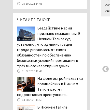
станет мировой
05.10.2021 14:08
ск
столицей
го
короткометражного кино
05.08.2026 13:20
ЧИТАЙТЕ ТАКЖЕ
Мэрия раскрыла имя
Бездействие мэрии
главной звезды Дня
признано незаконным. В
города в Нижнем Тагиле
Нижнем Тагиле суд
05.08.2026 11:26
установил, что администрация
В Нижнем Тагиле
города уклонилась от своих
разыскивают 45-летнего
обязанностей по обеспечению
Виталия Говорухина
безопасных условий проживания в
05.08.2026 11:10
трёх многоквартирных домах
31.07.2026 12:49
Во втором квартале
текущего года
На фоне острой нехватки
мошенники украли у
полицейских в Нижнем
клиентов российских банков 7,4 млрд
Тагиле растёт
рублей
подростковая преступность
05.08.2026 10:58
04.08.2026 14:58
Жителей центра Нижнего
В Нижнем Тагиле