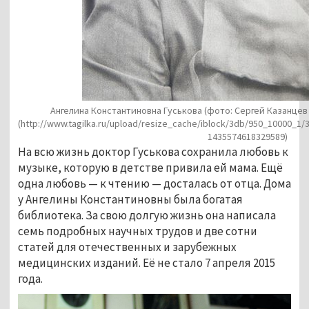
Ангелина Константиновна Гуськова (фото: Сергей Казанцев
(http://www.tagilka.ru/upload/resize_cache/iblock/3db/950_10000_1
1435574618329589)
На всю жизнь доктор Гуськова сохранила любовь к
музыке, которую в детстве привила ей мама. Ещё
одна любовь — к чтению — досталась от отца. Дома
у Ангелины Константиновны была богатая
библиотека. За свою долгую жизнь она написала
семь подробных научных трудов и две сотни
статей для отечественных и зарубежных
медицинских изданий. Её не стало 7 апреля 2015
года.