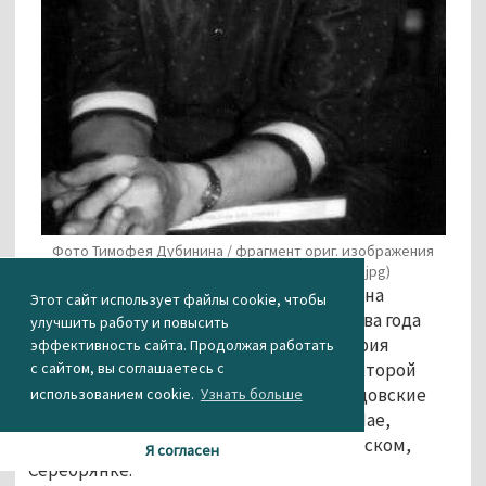
Фото Тимофея Дубинина / фрагмент ориг. изображения
(http://www.ihist.uran.ru/files/guskova(1).jpg)
К сожалению, 6 сентября 2016 года Татьяна
Этот сайт использует файлы cookie, чтобы
Константиновна ушла из жизни. Через два года
улучшить работу и повысить
вышла в свет её последняя книга «История
эффективность сайта. Продолжая работать
Тагильского края» (12+), на страницах которой
с сайтом, вы соглашаетесь с
рассказывается, как развивались демидовские
использованием cookie.
Узнать больше
заводы, возникали новые поселения в Лае,
Висиме, Черноисточинске, Петрокаменском,
Я согласен
Серебрянке.