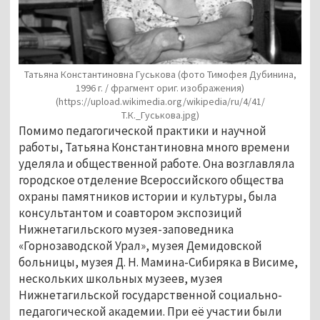
Татьяна Константиновна Гуськова (фото Тимофея Дубинина,
1996 г. / фрагмент ориг. изображения)
(https://upload.wikimedia.org/wikipedia/ru/4/41/
Т.К._Гуськова.jpg)
Помимо педагогической практики и научной
работы, Татьяна Константиновна много времени
уделяла и общественной работе. Она возглавляла
городское отделение Всероссийского общества
охраны памятников истории и культуры, была
консультантом и соавтором экспозиций
Нижнетагильского музея-заповедника
«Горнозаводской Урал», музея Демидовской
больницы, музея Д. Н. Мамина-Сибиряка в Висиме,
нескольких школьных музеев, музея
Нижнетагильской государственной социально-
педагогической академии. При её участии были