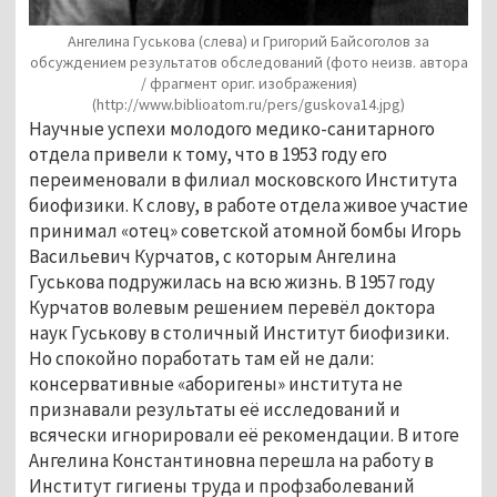
Ангелина Гуськова (слева) и Григорий Байсоголов за
обсуждением результатов обследований
(фото неизв. автора
/ фрагмент ориг. изображения)
(http://www.biblioatom.ru/pers/guskova14.jpg)
Научные успехи молодого медико-санитарного
отдела привели к тому, что в 1953 году его
переименовали в филиал московского Института
биофизики. К слову, в работе отдела живое участие
принимал «отец» советской атомной бомбы Игорь
Васильевич Курчатов, с которым Ангелина
Гуськова подружилась на всю жизнь. В 1957 году
Курчатов волевым решением перевёл доктора
наук Гуськову в столичный Институт биофизики.
Но спокойно поработать там ей не дали:
консервативные «аборигены» института не
признавали результаты её исследований и
всячески игнорировали её рекомендации. В итоге
Ангелина Константиновна перешла на работу в
Институт гигиены труда и профзаболеваний