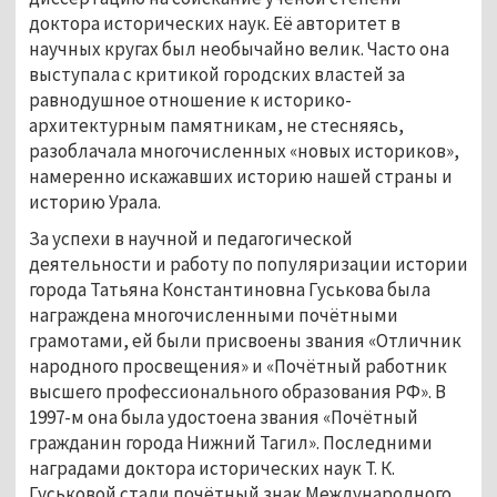
доктора исторических наук. Её авторитет в
научных кругах был необычайно велик. Часто она
выступала с критикой городских властей за
равнодушное отношение к историко-
архитектурным памятникам, не стесняясь,
разоблачала многочисленных «новых историков»,
намеренно искажавших историю нашей страны и
историю Урала.
За успехи в научной и педагогической
деятельности и работу по популяризации истории
города Татьяна Константиновна Гуськова была
награждена многочисленными почётными
грамотами, ей были присвоены звания «Отличник
народного просвещения» и «Почётный работник
высшего профессионального образования РФ». В
1997-м она была удостоена звания «Почётный
гражданин города Нижний Тагил». Последними
наградами доктора исторических наук Т. К.
Гуськовой стали почётный знак Международного