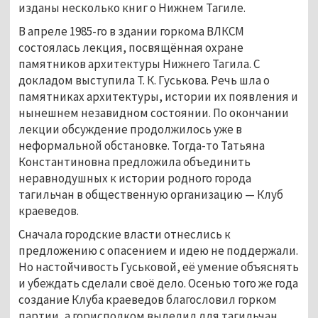
изданы несколько книг о Нижнем Тагиле.
В апреле 1985-го в здании горкома ВЛКСМ
состоялась лекция, посвящённая охране
памятников архитектуры Нижнего Тагила. С
докладом выступила Т. К. Гуськова. Речь шла о
памятниках архитектуры, истории их появления и
нынешнем незавидном состоянии. По окончании
лекции обсуждение продолжилось уже в
неформальной обстановке. Тогда-то Татьяна
Константиновна предложила объединить
неравнодушных к истории родного города
тагильчан в общественную организацию — Клуб
краеведов.
Сначала городские власти отнеслись к
предложению с опасением и идею не поддержали.
Но настойчивость Гуськовой, её умение объяснять
и убеждать сделали своё дело. Осенью того же года
создание Клуба краеведов благословил горком
партии, а горисполком выделил для тагильчан