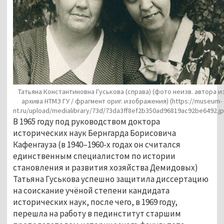
Татьяна Константиновна Гуськова (справа) (фото неизв. автора и
архива НТМЗ ГУ / фрагмент ориг. изображения)
(https://museum-
nt.ru/upload/medialibrary/73d/73da3ff8ef2b350ad96819ac92be6492.jp
В 1965 году под руководством доктора
исторических наук Бернгарда Борисовича
Кафенгауза (в 1940–1960-х годах он считался
единственным специалистом по истории
становления и развития хозяйства Демидовых)
Татьяна Гуськова успешно защитила диссертацию
на соискание учёной степени кандидата
исторических наук, после чего, в 1969 году,
перешла на работу в пединститут старшим