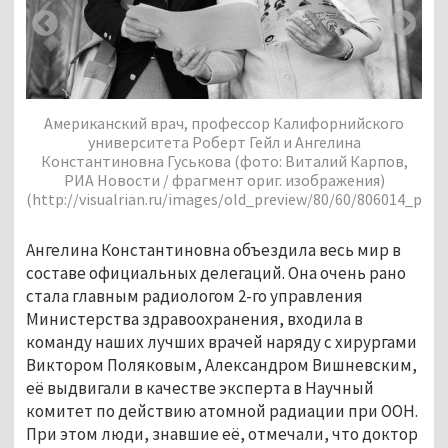
Американский врач, профессор Калифорнийского
университета Роберт Гейл и Ангелина
Константиновна Гуськова (фото: Виталий Карпов,
РИА Новости / фрагмент ориг. изображения)
34-
(h
(http://visualrian.ru/images/old_preview/80/60/806014_previ
Ангелина Константиновна объездила весь мир в
составе официальных делегаций. Она очень рано
стала главным радиологом 2-го управления
Министерства здравоохранения, входила в
команду наших лучших врачей наряду с хирургами
Виктором Поляковым, Александром Вишневским,
её выдвигали в качестве эксперта в Научный
комитет по действию атомной радиации при ООН.
При этом люди, знавшие её, отмечали, что доктор