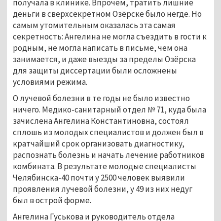
получала в клинике. Впрочем, тратить лишние
деньги в сверхсекретном Озёрске было негде. Но
самым утомительным оказалась эта самая
секретность: Ангелина не могла съездить в гости к
родным, не могла написать в письме, чем она
занимается, и даже выезды за пределы Озёрска
для защиты диссертации были осложнены
условиями режима.
О лучевой болезни в те годы не было известно
ничего. Медико-санитарный отдел № 71, куда была
зачислена Ангелина Константиновна, состоял
сплошь из молодых специалистов и должен был в
кратчайший срок организовать диагностику,
распознать болезнь и начать лечение работников
комбината. В результате молодые специалисты
Челябинска-40 почти у 2500 человек выявили
проявления лучевой болезни, у 49 из них недуг
был в острой форме.
Ангелина Гуськова и руководитель отдела