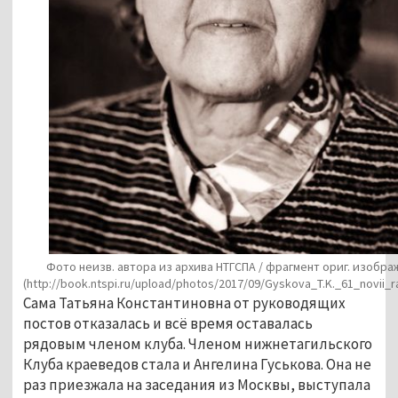
Фото неизв. автора из архива НТГСПА / фрагмент ориг. изобр
(http://book.ntspi.ru/upload/photos/2017/09/Gyskova_T.K._61_novii_r
Сама Татьяна Константиновна от руководящих
постов отказалась и всё время оставалась
рядовым членом клуба. Членом нижнетагильского
Клуба краеведов стала и Ангелина Гуськова. Она не
раз приезжала на заседания из Москвы, выступала