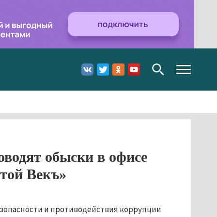
Toggle
navigation
водят обыски в офисе
отой Векъ»
езопасности и противодействия коррупции