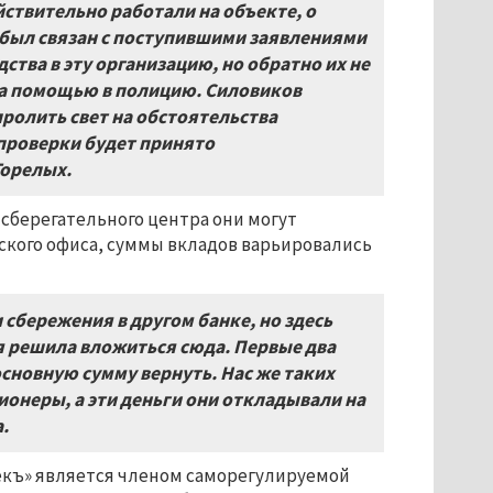
ствительно работали на объекте, о
 был связан с поступившими заявлениями
тва в эту организацию, но обратно их не
 за помощью в полицию. Силовиков
ролить свет на обстоятельства
проверки будет принято
Горелых.
-сберегательного центра они могут
ского офиса, суммы вкладов варьировались
и сбережения в другом банке, но здесь
 я решила вложиться сюда. Первые два
 основную сумму вернуть. Нас же таких
ионеры, а эти деньги они откладывали на
.
Векъ» является членом саморегулируемой