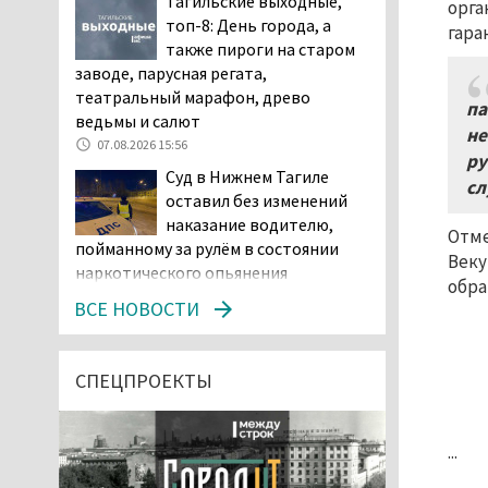
Тагильские выходные,
орга
топ-8: День города, а
гара
также пироги на старом
заводе, парусная регата,
театральный марафон, древо
па
ведьмы и салют
не
07.08.2026 15:56
ру
Суд в Нижнем Тагиле
сл
оставил без изменений
наказание водителю,
Отме
пойманному за рулём в состоянии
Веку
наркотического опьянения
обра
07.08.2026 15:35
ВСЕ НОВОСТИ
Пять человек погибли в
ДТП под Екатеринбургом
СПЕЦПРОЕКТЫ
07.08.2026 14:24
Тагильские спасатели
...
проникли в квартиру
через балкон, чтобы