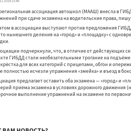
11.2018 15:46
егиональная ассоциация автошкол (МААШ) внесла в ГИБ
жнений при сдаче экзамена на водительские права, пишу
этом в ассоциации выступают против предложения ГИБДД
то нынешнего деления на «город» и «площадку» с одно
дки.
социации подчеркнули, что, в отличие от действующих се
кте ГИБДД стали необязательными трогание на подъёме и
крёстка для всех категорий с прицепами, обгон и опереж
е полностью исчезли упражнения «змейка» и въезд в бокс
циация предлагает оставить оба экзамена — «город» и «
ерий приёма экзамена в условиях дорожного движения (не
рочное выполнение упражнений на экзамене по первона
К ВАМ НОВОСТЬ?