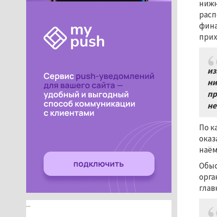
нижн
расп
фина
прих
из
ни
пр
не
По к
оказ
наём
Обыс
орга
глав
...