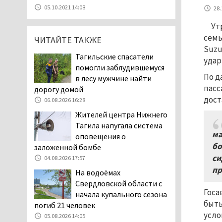
уголовное дело о
05.10.2021 14:08
28.
мошенничестве при
Ут
строительстве ИЖС в Нижнем
семь
Тагиле
ЧИТАЙТЕ ТАКЖЕ
Suzu
07.08.2026 11:47
Тагильские спасатели
удар
Екатеринбург подвергся
помогли заблудившемуся
атаке БПЛА, восемь из
По д
в лесу мужчине найти
них были сбиты, три
пасс
дорогу домой
упали на крышу логистического
дост
06.08.2026 16:28
центра
Жителей центра Нижнего
07.08.2026 11:28
Тагила напугала система
Тагильские спасатели
ма
оповещения о
помогли заблудившемуся
бо
заложенной бомбе
в лесу мужчине найти
си
04.08.2026 17:57
дорогу домой
пр
На водоёмах
06.08.2026 16:28
Свердловской области с
Прокуратура
Госа
начала купального сезона
Дзержинского района
быть
погиб 21 человек
Нижнего Тагила
усло
05.08.2026 14:05