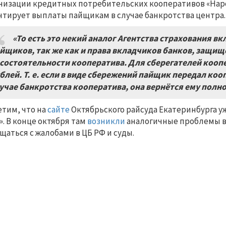
низации кредитных потребительских кооперативов «Нар
нтирует выплаты пайщикам в случае банкротства центра.
«То есть это некий аналог Агентства страхования вк
йщиков, так же как и права вкладчиков банков, защищ
состоятельности кооператива. Для сберегателей коопе
блей. Т.
е. если в виде сбережений пайщик передал кооп
учае банкротства кооператива, она вернётся ему полн
тим, что на
сайте
Октябрьского райсуда Екатеринбурга уж
». В конце октября там
возникли
аналогичные проблемы в
щаться с жалобами в ЦБ РФ и суды.