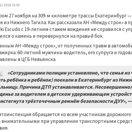
11.2018 15:50
ром 27 ноября на 309-м километре трассы Екатеринбург —
я из Нижнего Тагила. Как рассказали АН «Между строк» в
ki Escudo с 19-летним стажем вождения не справился с у
ился о камень и перевернулся на правый бок.
анным АН «Между строк», от полученных травм в автомоб
ажирка. 60-летний мужчина-водитель, его супруга и год
авлены в ЦГБ Невьянска.
«Сотрудниками полиции установлено, что семья из 
ть ребёнка и ребёнок) поехали в Екатеринбург из Нижн
льницу. Причина ДТП устанавливается. Несовершеннол
денье за водителем в детском удерживающем устройст
истегнута трёхточечным ремнём безопасности ДУУ»,
—
втоинспекция обращается ко всем участникам дорожног
 внимательными при управлении транспортными средст
вия.