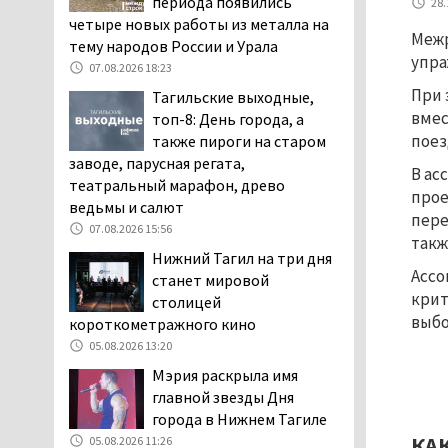
периода появились
28.
заявили, что их дочь в палате
четыре новых работы из металла на
Межр
покусала бельевая вошь
тему народов России и Урала
упра
06.08.2026 13:02
07.08.2026 18:23
В Нижнем Тагиле на три
При 
Тагильские выходные,
дня запретят
вмес
топ-8: День города, а
электросамокаты
поез
также пироги на старом
06.08.2026 11:41
заводе, парусная регата,
В ас
театральный марафон, древо
«Я уверен, это бельевая
прое
ведьмы и салют
вошь». Родители 10-
пере
летней девочки
07.08.2026 15:56
такж
пожаловались на кровососущих
Нижний Тагил на три дня
паразитов, которые искусали их
Ассо
станет мировой
ребёнка в детской больнице
крит
столицей
Нижнего Тагила
выбо
короткометражного кино
05.08.2026 17:59
05.08.2026 13:20
Директора уральского
Мэрия раскрыла имя
предприятия по
главной звезды Дня
производству дронов
города в Нижнем Тагиле
«Упырь» подорвали в автомобиле
КА
05.08.2026 11:26