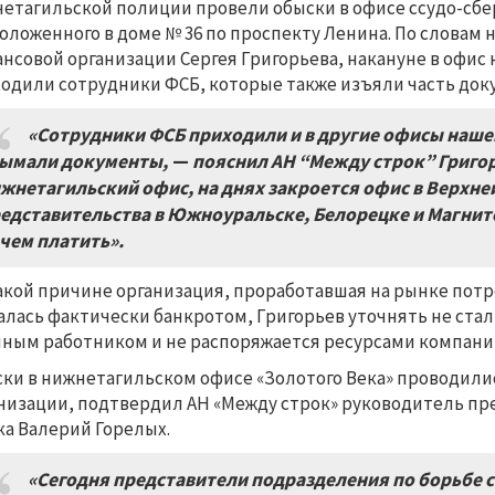
етагильской полиции провели обыски в офисе ссудо-сбе
оложенного в доме № 36 по проспекту Ленина. По словам
нсовой организации Сергея Григорьева, накануне в офи
одили сотрудники ФСБ, которые также изъяли часть док
«Сотрудники ФСБ приходили и в другие офисы наше
ымали документы,
—
пояснил АН “Между строк” Григо
жнетагильский офис, на днях закроется офис в Верхн
едставительства в Южноуральске, Белорецке и Магнит
чем платить».
акой причине организация, проработавшая на рынке потр
алась фактически банкротом, Григорьев уточнять не стал,
ным работником и не распоряжается ресурсами компани
ки в нижнетагильском офисе «Золотого Века» проводили
низации, подтвердил АН «Между строк» руководитель пр
ка Валерий Горелых.
«Сегодня представители подразделения по борьбе 