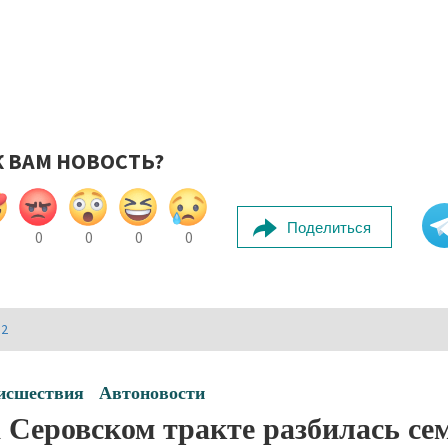
К ВАМ НОВОСТЬ?
Поделиться
0
0
0
0
И2
исшествия
Автоновости
 Серовском тракте разбилась се