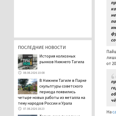
пр
ко
не
по
ин
фу
со
ПОСЛЕДНИЕ НОВОСТИ
Пайщ
История колхозных
лиши
рынков Нижнего Тагила
от 2
08.08.2026 10:08
В Нижнем Тагиле в Парке
пр
скульптуры советского
го
периода появились
об
четыре новых работы из металла на
чё
тему народов России и Урала
07.08.2026 18:23
На
с