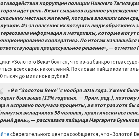
отиводействия коррупции полиции Нижнего Тагила дей
тором идёт речь. Визит сыщиков в данное учреждение
скольких местных жителей, которые вложили свои средс
лучили. Из-за опасения их потерять люди обратились
тересовала информация и материалы, которые могут п
нкционирования кооператива. По итогам начавшейся 
ответствующее процессуальное решение»,
—
отметил 
ики «Золотого Века» боятся, что из-за банкротства ссудо
ться всех своих накоплений. По словам пайщиков тагиль
00 тысяч до миллиона рублей.
«Я в “Золотом Веке” с ноября 2015 года. У меня был
оцент был выше (13% годовых.
—
Прим. ред.), поэтому
да я исправно получала проценты, а в этот раз хотя бы
манутых вкладчиков 58 человек, практически все пенс
рный день»,
—
рассказала пайщица Маргарита Бунькова
айте
сберегательного центра сообщается, что «Золотой 