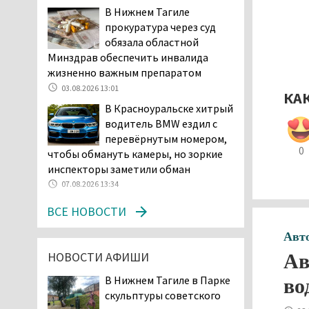
возбудила административное дело в
В Нижнем Тагиле
отношении «Водоканала-НТ» из-за
прокуратура через суд
отсутствия холодной воды
обязала областной
06.08.2026 15:42
Минздрав обеспечить инвалида
Двое детей пострадали
жизненно важным препаратом
при сходе трамвая с
03.08.2026 13:01
КА
рельсов в Нижнем Тагиле
В Красноуральске хитрый
06.08.2026 14:25
водитель BMW ездил с
Правительство РФ
перевёрнутым номером,
разрешило производство
0
чтобы обмануть камеры, но зоркие
и продажу бензина класса
инспекторы заметили обман
«Евро-2», в котором содержание
07.08.2026 13:34
серы в 10 раз выше, чем в топливе
«Евро-5». Это опасно для здоровья и
ВСЕ НОВОСТИ
повышает износ автомобиля
Авт
06.08.2026 13:53
НОВОСТИ АФИШИ
Ав
В Детской городской
больнице № 3 Нижнего
В Нижнем Тагиле в Парке
во
Тагила опровергли
скульптуры советского
обвинения родителей, которые