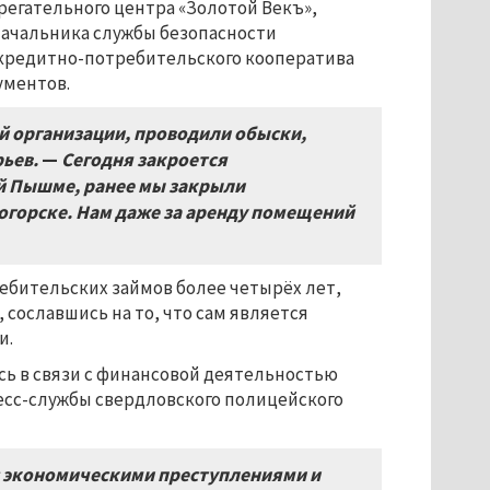
регательного центра «Золотой Векъ»,
 начальника службы безопасности
с кредитно-потребительского кооператива
ументов.
й организации, проводили обыски,
рьев.
—
Сегодня закроется
ей Пышме, ранее мы закрыли
огорске. Нам даже за аренду помещений
ебительских займов более четырёх лет,
 сославшись на то, что сам является
и.
сь в связи с финансовой деятельностью
есс-службы свердловского полицейского
с экономическими преступлениями и