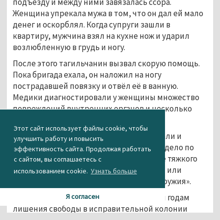
подъезду и между ними завязалась ссора.
Женщина упрекала мужа в том, что он дал ей мало
денег и оскорблял. Когда супруги зашли в
квартиру, мужчина взял на кухне нож и ударил
возлюбленную в грудь и ногу.
После этого тагильчанин вызвал скорую помощь.
Пока бригада ехала, он наложил на ногу
пострадавшей повязку и отвёл её в ванную.
Медики диагностировали у женщины множество
повреждений внутренних органов и несколько
ран.
Этот сайт использует файлы cookie, чтобы
Через несколько дней мужчину задержали и
улучшить работу и повысить
возбудили в отношении него уголовное дело по
эффективность сайта. Продолжая работать
статье УК РФ «Умышленное причинение тяжкого
с сайтом, вы соглашаетесь с
вреда здоровью с применением оружия или
использованием cookie.
Узнать больше
предметов, используемых в качестве оружия».
Суд приговорил обвиняемого к четырём годам
Я согласен
лишения свободы в исправительной колонии
строгого режима. На вынесение приговора