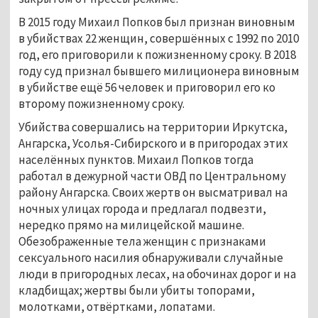
В 2015 году Михаил Попков был признан виновным
в убийствах 22 женщин, совершённых с 1992 по 2010
год, его приговорили к пожизненному сроку. В 2018
году суд признал бывшего милиционера виновным
в убийстве ещё 56 человек и приговорил его ко
второму пожизненному сроку.
Убийства совершались на территории Иркутска,
Ангарска, Усолья-Сибирского и в пригородах этих
населённых пунктов. Михаил Попков тогда
работал в дежурной части ОВД по Центральному
району Ангарска. Своих жертв он высматривал на
ночных улицах города и предлагал подвезти,
нередко прямо на милицейской машине.
Обезображенные тела женщин с признаками
сексуального насилия обнаруживали случайные
люди в пригородных лесах, на обочинах дорог и на
кладбищах; жертвы были убиты топорами,
молотками, отвёртками, лопатами.