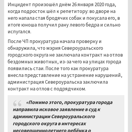
Инцидент произошёл днём 26 января 2020 года,
когда подросток шёл к репетитору: во дворе на
него напала стая бродячих собак и покусала его, в
итоге юноша получил рану левого бедра и сильно
испугался.
После ЧП прокуратура начала проверку и
обнаружила, что мэрия Североуральского
городского округа не заключала контракт на отлов
бездомных животных, из-за чего на улицах города
появились стаи. После того как прокуратура
внесла представление на устранение нарушений,
администрация Североуральска заключила
контракт на отлов с подрядчиком.
«Помимо этого, прокуратура города
направила исковое заявление в суд к
администрации Североуральского
городского округа в интересах
несовершеннолетнего ребёнка о