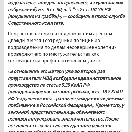
издевательством для потерпевшего, из хулиганских 
побуждений) и ч. 3 ст. 30, п. “г” ч. 2 ст. 161 УК РФ 
(покушение на грабёж)
», 
—
 сообщили в пресс-службе 
Следственного комитета.
Подросток находится под домашним арестом.
Дважды в месяц сотрудники полиции из 
подразделения по делам несовершеннолетних 
проверяют его по месту жительства как 
состоящего на профилактическом учёте.
«
В отношении его матери уже во второй раз 
представители МВД возбудили административное 
производство по статье 5.35 КоАП РФ 
(ненадлежащее воспитание ребёнка) и ст. 18.8 КоАП 
РФ (нарушение иностранным гражданином режима 
пребывания в Российской Федерации). Кроме того, у 
законной представительницы обвиняемого 
полиция аннулировала вид на жительство. После 
вступления в законную силу данного решения 