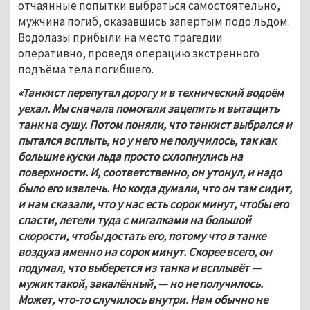
отчаянные попытки выбраться самостоятельно, 
мужчина погиб, оказавшись запертым подо льдом. 
Водолазы прибыли на место трагедии 
оперативно, проведя операцию экстренного 
подъёма тела погибшего.
«Танкист перепутал дорогу и в технический водоём 
уехал. Мы сначала помогали зацепить и вытащить 
танк на сушу. Потом поняли, что танкист выбрался и 
пытался всплыть, но у него не получилось, так как 
большие куски льда просто схлопнулись на 
поверхности. И, соответственно, он утонул, и надо 
было его извлечь. Но когда думали, что он там сидит, 
и нам сказали, что у нас есть сорок минут, чтобы его 
спасти, летели туда с мигалками на большой 
скорости, чтобы достать его, потому что в танке 
воздуха именно на сорок минут. Скорее всего, он 
подумал, что выберется из танка и всплывёт — 
мужик такой, закалённый, — но не получилось. 
Может, что-то случилось внутри. Нам обычно не 