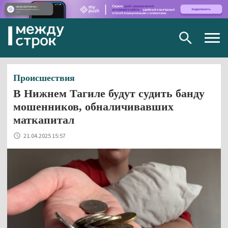
Togg
navig
Происшествия
В Нижнем Тагиле будут судить банду
мошенников, обналичивавших
маткапитал
21.04.2025 15:57