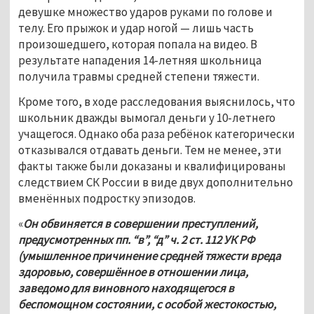
девушке множество ударов руками по голове и 
телу. Его прыжок и удар ногой 
—
 лишь часть 
произошедшего, которая попала на видео. В 
результате нападения 14-летняя школьница 
получила травмы средней степени тяжести.
Кроме того, в ходе расследования выяснилось, что 
школьник 
дважды 
вымогал деньги у 
10-летнего 
учащегося. Однако оба раза ребёнок 
категорически 
отказывался отдавать деньги. 
Тем не менее, эти 
факты также были доказаны и квалифицированы 
следствием СК России в виде двух дополнительно 
вменённых подростку эпизодов.
«
Он обвиняется в совершении преступлений, 
предусмотренных пп. “в”, “д” ч. 2 ст. 112 УК РФ 
(умышленное причинение средней тяжести вреда 
здоровью, совершённое в отношении лица, 
заведомо для виновного находящегося в 
беспомощном состоянии, с особой жестокостью, 