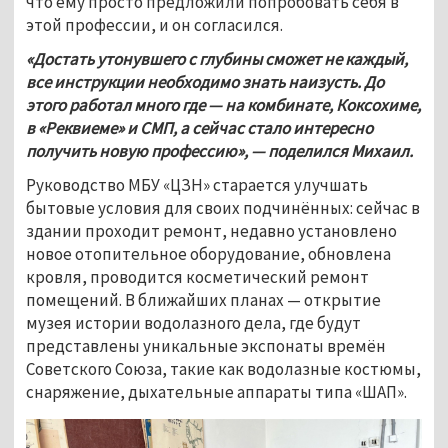
что ему просто предложили попробовать себя в 
этой профессии, и он согласился. 
«Достать утонувшего с глубины сможет не каждый, 
все инструкции необходимо знать наизусть. До 
этого работал много где — на комбинате, Коксохиме, 
в «Реквиеме» и СМП, а сейчас стало интересно 
получить новую профессию», — поделился Михаил.
Руководство МБУ «ЦЗН» старается улучшать 
бытовые условия для своих подчинённых: сейчас в 
здании проходит ремонт, недавно установлено 
новое отопительное оборудование, обновлена 
кровля, проводится косметический ремонт 
помещений. В ближайших планах — открытие 
музея истории водолазного дела, где будут 
представлены уникальные экспонаты времён 
Советского Союза, такие как водолазные костюмы, 
снаряжение, дыхательные аппараты типа «ШАП».