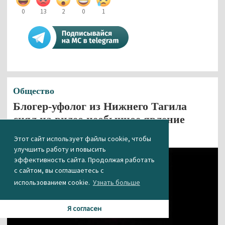
0
13
2
0
1
Общество
Блогер-уфолог из Нижнего Тагила
снял на видео необычное явление
21.04.2025 11:25
Этот сайт использует файлы cookie, чтобы
улучшить работу и повысить
эффективность сайта. Продолжая работать
с сайтом, вы соглашаетесь с
использованием cookie.
Узнать больше
Я согласен