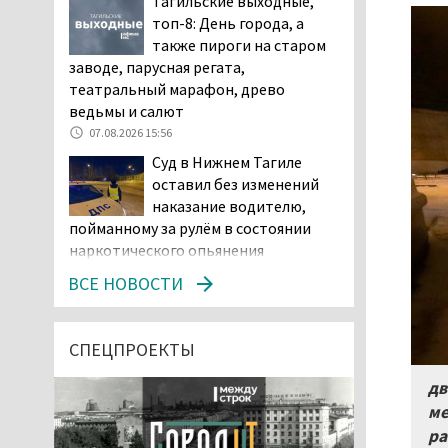
Тагильские выходные,
топ-8: День города, а
также пироги на старом
заводе, парусная регата,
театральный марафон, древо
ведьмы и салют
07.08.2026 15:56
Суд в Нижнем Тагиле
оставил без изменений
наказание водителю,
пойманному за рулём в состоянии
наркотического опьянения
07.08.2026 15:35
ВСЕ НОВОСТИ
Пять человек погибли в
ДТП под Екатеринбургом
СПЕЦПРОЕКТЫ
07.08.2026 14:24
дв
Тагильские спасатели
ме
проникли в квартиру
ра
через балкон, чтобы