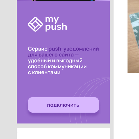
...
...