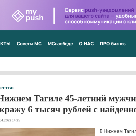
ЕКТЫ
Советы МС
МСнаобеде
О НАС
ПРО бизнес
ество
Нижнем Тагиле 45-летний мужчи
 кражу 6 тысяч рублей с найден
04.2022 14:25
В Нижнем Таги