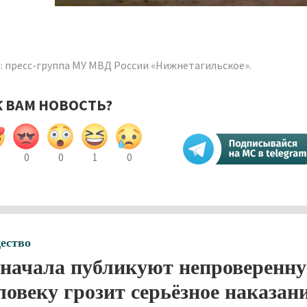
: пресс-группа МУ МВД России «Нижнетагильское».
К ВАМ НОВОСТЬ?
0
0
1
0
ество
начала публикуют непроверенн
ловеку грозит серьёзное наказан