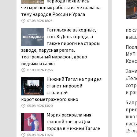
периода появились
заявили, что их дочь в палате
четыре новых работы из металла на
покусала бельевая вошь
тему народов России и Урала
06.08.2026 13:02
07.08.2026 18:23
В Нижнем Тагиле на три
Тагильские выходные,
по с
дня запретят
топ-8: День города, а
вышл
электросамокаты
также пироги на старом
Посл
06.08.2026 11:41
заводе, парусная регата,
МУП 
театральный марафон, древо
«Я уверен, это бельевая
Конс
ведьмы и салют
вошь». Родители 10-
летней девочки
07.08.2026 15:56
Заме
пожаловались на кровососущих
«Тел
Нижний Тагил на три дня
паразитов, которые искусали их
сотр
станет мировой
ребёнка в детской больнице
и ра
столицей
Нижнего Тагила
короткометражного кино
5 ап
05.08.2026 17:59
05.08.2026 13:20
прив
Директора уральского
Мэрия раскрыла имя
школ
предприятия по
главной звезды Дня
пасс
производству дронов
города в Нижнем Тагиле
15-л
«Упырь» подорвали в автомобиле
05.08.2026 11:26