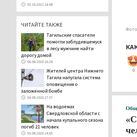
уголовное дело о
05.10.2021 14:08
мошенничестве при
строительстве ИЖС в Нижнем
Тагиле
ЧИТАЙТЕ ТАКЖЕ
Фото
07.08.2026 11:47
Тагильские спасатели
Екатеринбург подвергся
помогли заблудившемуся
КА
атаке БПЛА, восемь из
в лесу мужчине найти
них были сбиты, три
дорогу домой
упали на крышу логистического
06.08.2026 16:28
центра
0
Жителей центра Нижнего
07.08.2026 11:28
Тагила напугала система
Тагильские спасатели
оповещения о
помогли заблудившемуся
заложенной бомбе
в лесу мужчине найти
04.08.2026 17:57
дорогу домой
На водоёмах
Общ
06.08.2026 16:28
Свердловской области с
«С
Прокуратура
начала купального сезона
Дзержинского района
погиб 21 человек
че
Нижнего Тагила
05.08.2026 14:05