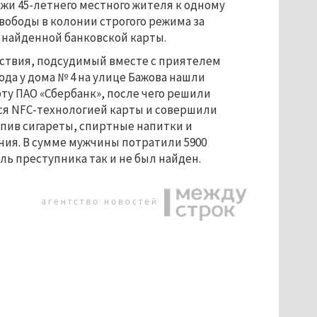
ажи 45-летнего местного жителя к одному
вободы в колонии строгого режима за
 найденной банковской карты.
дствия, подсудимый вместе с приятелем
года у дома № 4 на улице Бажова нашли
ту ПАО «Сбербанк», после чего решили
ся NFC-технологией карты и совершили
упив сигареты, спиртные напитки и
ния. В сумме мужчины потратили 5900
ль преступника так и не был найден.