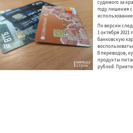
судимого за кр
году лишения с
использование
По версии сле
1 октября 2021 
банковскую кар
воспользовать
8 переводов, к
продукты пита
рублей. Прияте