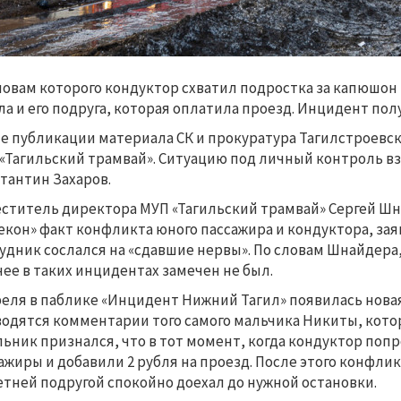
ловам которого кондуктор схватил подростка за капюшон 
а и его подруга, которая оплатила проезд. Инцидент п
е публикации материала СК и прокуратура Тагилстроевс
«Тагильский трамвай». Ситуацию под личный контроль вз
тантин Захаров.
ститель директора МУП «Тагильский трамвай» Сергей Ш
екон» факт конфликта юного пассажира и кондуктора, зая
удник сослался на «сдавшие нервы». По словам Шнайдера, 
нее в таких инцидентах замечен не был.
реля в паблике «Инцидент Нижний Тагил» появилась нова
одятся комментарии того самого мальчика Никиты, котор
ьник признался, что в тот момент, когда кондуктор попро
ажиры и добавили 2 рубля на проезд. После этого конфли
етней подругой спокойно доехал до нужной остановки.