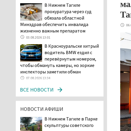
возбудила административное дело в
ма
В Нижнем Тагиле
отношении «Водоканала-НТ» из-за
прокуратура через суд
Та
отсутствия холодной воды
обязала областной
06.08.2026 15:42
Минздрав обеспечить инвалида
06.
Двое детей пострадали
жизненно важным препаратом
при сходе трамвая с
03.08.2026 13:01
рельсов в Нижнем Тагиле
В Красноуральске хитрый
06.08.2026 14:25
водитель BMW ездил с
Правительство РФ
перевёрнутым номером,
разрешило производство
чтобы обмануть камеры, но зоркие
и продажу бензина класса
инспекторы заметили обман
«Евро-2», в котором содержание
07.08.2026 13:34
серы в 10 раз выше, чем в топливе
«Евро-5». Это опасно для здоровья и
ВСЕ НОВОСТИ
повышает износ автомобиля
06.08.2026 13:53
НОВОСТИ АФИШИ
В Детской городской
больнице № 3 Нижнего
В Нижнем Тагиле в Парке
Тагила опровергли
скульптуры советского
обвинения родителей, которые