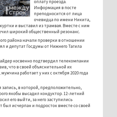
оплату проезда.
Информация в посте
преподносится от лица
очевидца по имени Никита,
куртки и выставил из трамвая. Вместе с ним
олучил широкий общественный резонанс.
кого района начали проверки в отношении
ял и депутат Госдумы от Нижнего Тагила
найдер косвенно подтвердил телекомпании
вив, что в своей объяснительной их
мужчина работает у них с октября 2020 года
я запись, в которой, предположительно,
ого якобы высадил кондуктор. 12-летний
сил его выйти, за него заступились
кт был исчерпан и подросток вместе со своей