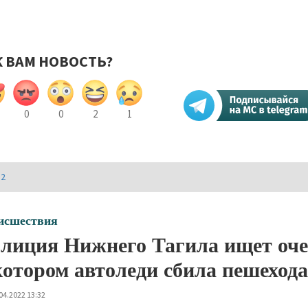
К ВАМ НОВОСТЬ?
0
0
2
1
И2
исшествия
лиция Нижнего Тагила ищет оче
котором автоледи сбила пешеход
04.2022 13:32