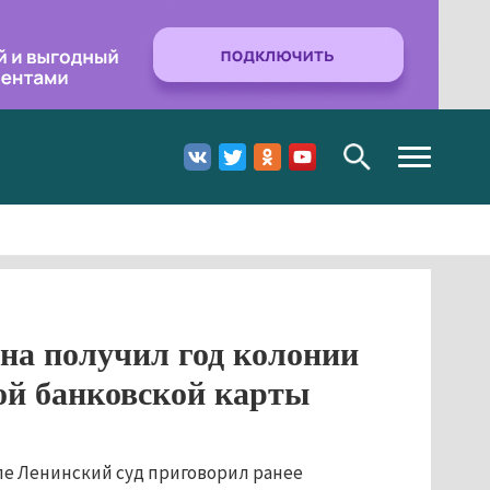
Toggle
navigation
на получил год колонии
ной банковской карты
ле Ленинский суд приговорил ранее