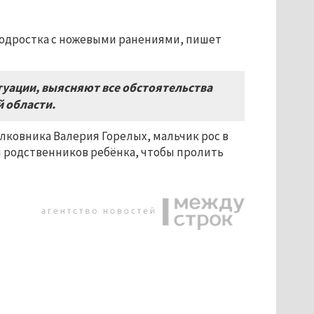
подростка с ножевыми ранениями, пишет
туации, выясняют все обстоятельства
й области.
лковника Валерия Горелых, мальчик рос в
и родственников ребёнка, чтобы пролить