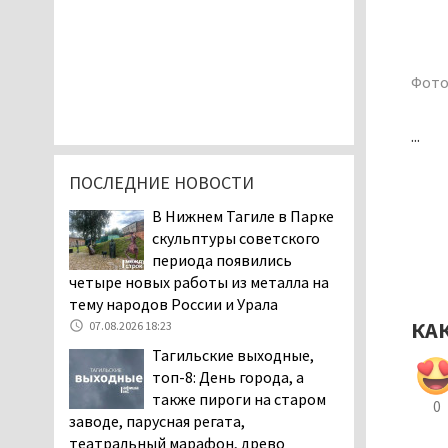
Фото
...
ПОСЛЕДНИЕ НОВОСТИ
В Нижнем Тагиле в Парке
скульптуры советского
периода появились
четыре новых работы из металла на
тему народов России и Урала
КА
07.08.2026 18:23
Тагильские выходные,
топ-8: День города, а
также пироги на старом
0
заводе, парусная регата,
театральный марафон, древо