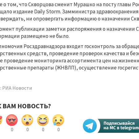
е о том, что Скворцова сменит Мурашко на посту главы Р
щало издание Daily Storm. Замминистра здравоохранения О
верждать, ни опровергать информацию о назначении Ск
омент публикации заметки распоряжения о назначении С
рмации размещено не было.
лномочия Росздравнадзора входит госконтроль за обра
рственных средств, проведение проверок качества и бе
е проведение мониторинга ассортимента цен на жизнен
рственные препараты (ЖНВЛП), осуществление госрегис
: РИА Новости
К ВАМ НОВОСТЬ?
0
0
0
0