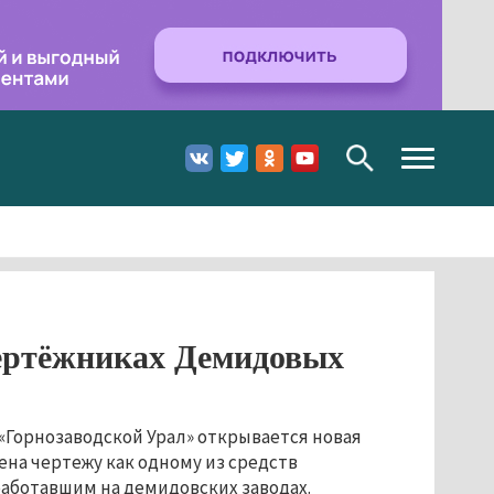
Toggle
navigation
чертёжниках Демидовых
«Горнозаводской Урал» открывается новая
ена чертежу как одному из средств
аботавшим на демидовских заводах.