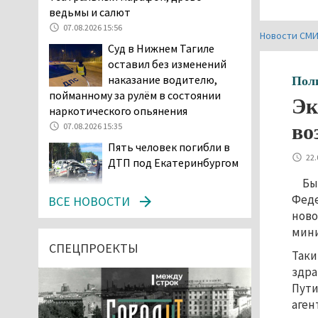
ведьмы и салют
07.08.2026 15:56
Новости СМ
Суд в Нижнем Тагиле
оставил без изменений
наказание водителю,
Пол
пойманному за рулём в состоянии
Эк
наркотического опьянения
во
07.08.2026 15:35
Пять человек погибли в
22.
ДТП под Екатеринбургом
Бы
07.08.2026 14:24
Феде
ВСЕ НОВОСТИ
Тагильские спасатели
ново
проникли в квартиру
мини
через балкон, чтобы
СПЕЦПРОЕКТЫ
Таки
помочь пенсионерке
здра
07.08.2026 14:20
Пути
В Красноуральске хитрый
аген
водитель BMW ездил с