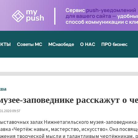
ЕКТЫ
Советы МС
МСнаобеде
О НАС
ПРО бизнес
ша
музее-заповеднике расскажут о 
01.2020 09:57
выставочных залах Нижнетагильского музея-заповедника 
авка «Чертёж: навык, мастерство, искусство». Она посвящ
жения творческой мысли и талантливым чертёжникам, р