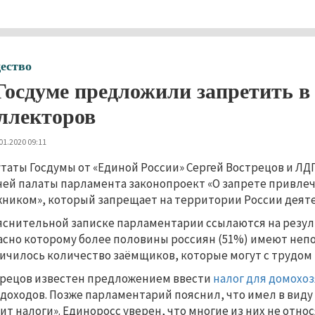
ество
Госдуме предложили запретить в
ллекторов
01.2020 09:11
таты Госдумы от «Единой России» Сергей Вострецов и Л
ей палаты парламента законопроект «О запрете привлеч
ником», который запрещает на территории России деяте
яснительной записке парламентарии ссылаются на резуль
асно которому более половины россиян (51%) имеют неп
ичилось количество заёмщиков, которые могут с трудом
рецов известен предложением ввести
налог для домохо
 доходов. Позже парламентарий пояснил, что имел в виду
ит налоги». Единоросс уверен, что многие из них не отно