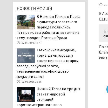
дня запретят
21.
НОВОСТИ АФИШИ
электросамокаты
В Ар
06.08.2026 11:41
В Нижнем Тагиле в Парке
E1.r
скульптуры советского
«Я уверен, это бельевая
периода появились
вошь». Родители 10-
четыре новых работы из металла на
летней девочки
см
тему народов России и Урала
пожаловались на кровососущих
паразитов, которые искусали их
07.08.2026 18:23
По с
ребёнка в детской больнице
Тагильские выходные,
благ
Нижнего Тагила
топ-8: День города, а
свет
05.08.2026 17:59
также пироги на старом
заводе, парусная регата,
Директора уральского
театральный марафон, древо
предприятия по
ведьмы и салют
производству дронов
«Упырь» подорвали в автомобиле
07.08.2026 15:56
под Екатеринбургом
Нижний Тагил на три дня
05.08.2026 17:05
станет мировой
столицей
Эксперты назвали
короткометражного кино
причины массового мора