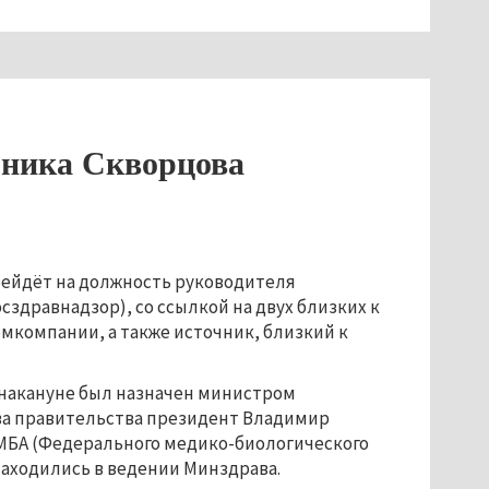
оника Скворцова
ейдёт на должность руководителя
здравнадзор), со ссылкой на двух близких к
мкомпании, а также источник, близкий к
 накануне был назначен министром
ва правительства президент Владимир
ФМБА (Федерального медико-биологического
находились в ведении Минздрава.