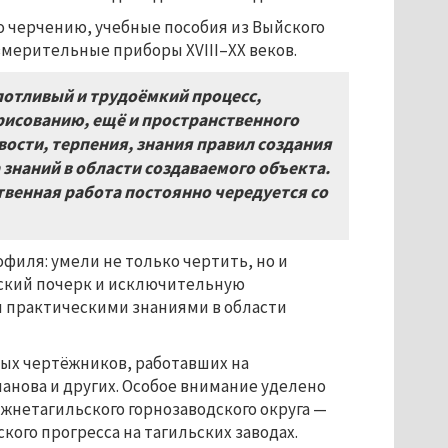
о черчению, учебные пособия из Выйского
мерительные приборы XVIII–XX веков.
потливый и трудоёмкий процесс,
рисованию, ещё и пространственного
ости, терпения, знания правил создания
знаний в области создаваемого объекта.
твенная работа постоянно чередуется со
филя: умели не только чертить, но и
ский почерк и исключительную
и практическими знаниями в области
ых чертёжников, работавших на
анова и других. Особое внимание уделено
нетагильского горнозаводского округа —
кого прогресса на тагильских заводах.