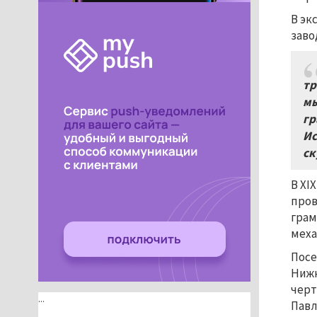
В эк
заво
тр
мы
гр
Ис
ск
В XI
пров
грам
меха
Посе
Нижн
черт
...
Павл