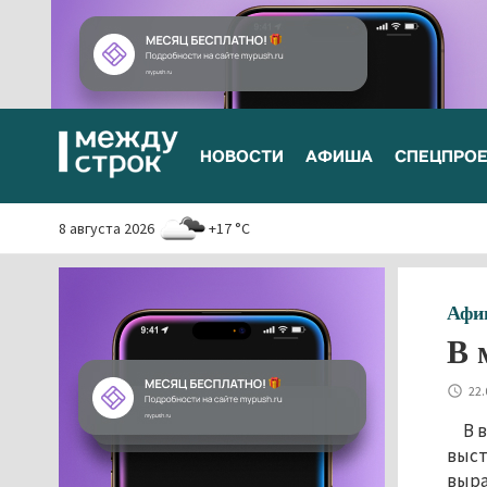
НОВОСТИ
АФИША
СПЕЦПРО
8 августа 2026
+17 °C
Афи
В 
22.
В 
выст
выра