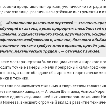
спозиции представлены чертежи, ученические тетради п
дского училища, различные чертёжные инструменты и из
«Выполнение различных чертежей
—
это очень кро
ебующий от автора, кроме природных способностей к 
шления, художественного вкуса, вдумчивости, усидчив
афического изображения и, конечно, большого объёма 
полнение чертежа требует много времени, причём умс
учным, механическим трудом»,
—
отмечают в музее.
X веке мастера чертежа были специалистами широкого про
одить точные замеры, имели прекрасный каллиграфиче
отность, а также обладали обширными теоретическими 
ники и техники.
тители познакомятся с жизнью и творчеством талантлив
етагильских заводах, — Алексея Шептаева, Аммоса Череп
ежам одного из уникальнейших инженеров-механиков Ниж
а Мокеева, внёсшего огромный вклад в развитие техничес