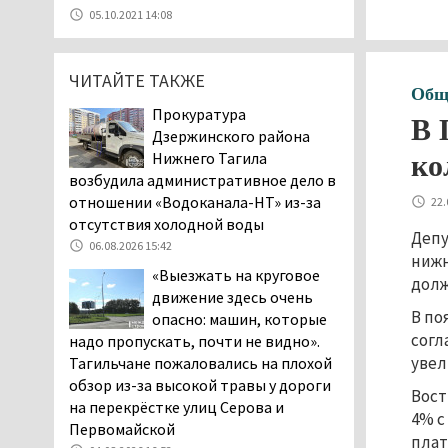
07.08.2026 11:47
05.10.2021 14:08
Екатеринбург подвергся
атаке БПЛА, восемь из
ЧИТАЙТЕ ТАКЖЕ
них были сбиты, три
Общ
упали на крышу логистического
Прокуратура
В 
центра
Дзержинского района
07.08.2026 11:28
Нижнего Тагила
ко
Тагильские спасатели
возбудила административное дело в
помогли заблудившемуся
отношении «Водоканала-НТ» из-за
22.
в лесу мужчине найти
отсутствия холодной воды
Депу
дорогу домой
06.08.2026 15:42
нижн
06.08.2026 16:28
«Выезжать на круговое
долж
Прокуратура
движение здесь очень
Дзержинского района
В по
опасно: машин, которые
Нижнего Тагила
согл
надо пропускать, почти не видно».
возбудила административное дело в
увел
Тагильчане пожаловались на плохой
отношении «Водоканала-НТ» из-за
обзор из-за высокой травы у дороги
Вост
отсутствия холодной воды
на перекрёстке улиц Серова и
4% с
06.08.2026 15:42
Первомайской
плат