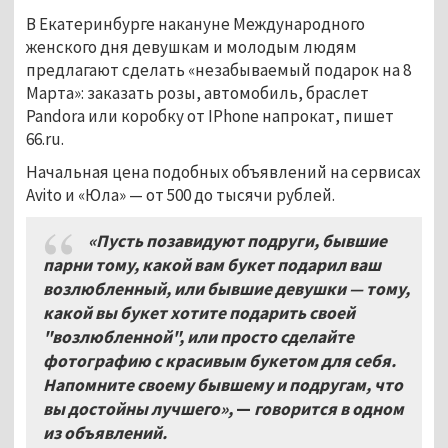
В Екатеринбурге накануне Международного
женского дня девушкам и молодым людям
предлагают сделать «незабываемый подарок на 8
Марта»: заказать розы, автомобиль, браслет
Pandora или коробку от IPhone напрокат, пишет
66.ru.
Начальная цена подобных объявлений на сервисах
Avito и «Юла» — от 500 до тысячи рублей.
«
Пусть позавидуют подруги,
бывшие
парни тому
,
какой вам букет подарил ваш
возлюбленный
,
или бывшие девушки — тому
,
какой вы букет хотите подарить своей
"возлюбленной"
,
или просто сделайте
фотографию с красивым букетом для себя
.
Напомните своему бывшему и подругам
, что
вы достойны лучшего»,
—
говорится в одном
из объявлений.