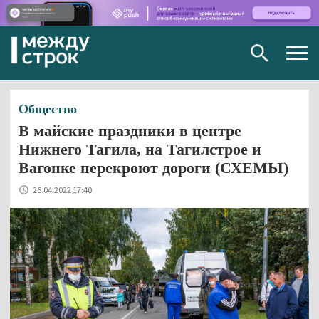
Togg
navig
Общество
В майские праздники в центре
Нижнего Тагила, на Тагилстрое и
Вагонке перекроют дороги (СХЕМЫ)
26.04.2022 17:40