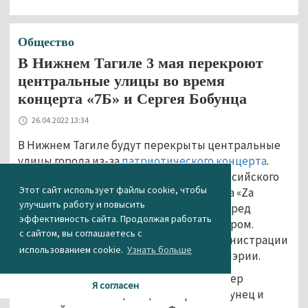
Общество
В Нижнем Тагиле 3 мая перекроют
центральные улицы во время
концерта «7Б» и Сергея Бобунца
26.04.2022 13:34
В Нижнем Тагиле будут перекрыты центральные
улицы города из-за
патриотического концерта
.
Напомним, бесплатный концерт всероссийского
Этот сайт использует файлы cookie, чтобы
музыкально-патриотического марафона «Zа
улучшить работу и повысить
Россию» (12+) пройдёт 3 мая на сцене перед
эффективность сайта. Продолжая работать
Нижнетагильским драматическим театром.
с сайтом, вы соглашаетесь с
Соответствующее постановление администрации
использованием cookie.
Узнать больше
города сегодня опубликовано на сайте мэрии.
На сцене выступят рок-группа «7Б», лидер
Я согласен
«Смысловых галлюцинаций» Сергей Бобунец и