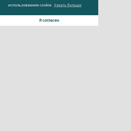
использованием cookie.
Узнать больше
Я согласен
Материалы данного сайта содержат информацию,
не предназначенную для несовершеннолетних.
При использовании материала или частичном
цитировании, ссылка на
агентство новостей «Между строк» обязательна.
Свидетельство о регистрации СМИ Эл № ФС 77-56537 от
26.12.2013 г.
выдано Федеральной службой по надзору в сфере
связи,