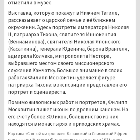
отметили в музее.
Выставка, которую покажут в Нижнем Тагиле,
рассказывает о царской семье и её ближнем
окружении. Здесь портреты императора Николая
II, патриарха Тихона, святителя Иннокентия
(Вениаминова), святителя Николая Японского
(Касаткина), генерала Юденича, барона Врангеля,
адмирала Колчака, митрополита Нестора,
выбравшего местом своего миссионерского
служения Камчатку. Большое внимание в своих
работах Филипп Москвитин уделяет фигуре
патриарха Тихона: в экспозиции представлен его
портрет и сцена ареста.
Помимо живописных работ и портретов, Филипп
Москвитин пишет иконы по древним канонам. На
его счету более 300 икон, большинство из них
находятся в монастырях и приходских храмах.
Картина «Святой митрополит Казанский и Свияжский Ефрем
помазывает Михаила Фёдоровича на царство в 1613 году»