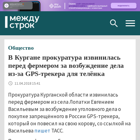
Togg
navig
Общество
В Кургане прокуратура извинилась
перед фермером за возбуждение дела
из-за GPS-трекера для телёнка
11.04.2018 15:41
Прокуратура Курганской области извинилась
перед фермером из села Лопатки Евгением
Васильевым за возбуждение уголовного дела о
покупке запрещённого в России GPS-трекера,
который он повесил на свою корову, со ссылкой на
Васильева
пишет
ТАСС.