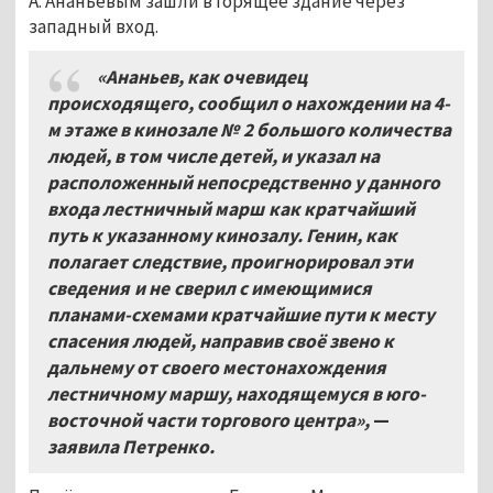
А. Ананьевым зашли в горящее здание через
западный вход.
«Ананьев, как очевидец
происходящего, сообщил о нахождении на 4-
м этаже в кинозале №
2 большого количества
людей, в том числе детей, и указал на
расположенный непосредственно у данного
входа лестничный марш как кратчайший
путь к указанному кинозалу. Генин, как
полагает следствие, проигнорировал эти
сведения и не сверил с имеющимися
планами-схемами кратчайшие пути к месту
спасения людей, направив своё звено к
дальнему от своего местонахождения
лестничному маршу, находящемуся в юго-
восточной части торгового центра»,
—
заявила Петренко.