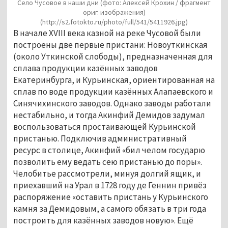
Село Чусовое в наши дни (фото: Алексей Крохин / фрагмент
ориг. изображения)
(http://s2.fotokto.ru/photo/full/541/5411926.jpg)
В начале XVIII века казной на реке Чусовой были
построены две первые пристани: Новоуткинская
(около Уткинской слободы), предназначенная для
сплава продукции казённых заводов
Екатеринбурга, и Курьинская, ориентированная на
сплав по воде продукции казённых Алапаевского и
Синячихинского заводов. Однако заводы работали
нестабильно, и тогда Акинфий Демидов задумал
воспользоваться простаивающей Курьинской
пристанью. Подключив административный
ресурс в столице, Акинфий «бил челом государю
позволить ему ведать сею пристанью до поры».
Челобитье рассмотрели, минуя долгий ящик, и
приехавший на Урал в 1728 году де Геннин привёз
распоряжение «оставить пристань у Курьинского
камня за Демидовым, а самого обязать в три года
построить для казённых заводов новую». Ещё