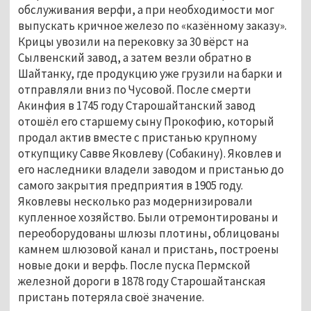
обслуживания верфи, а при необходимости мог
выпускать кричное железо по «казённому заказу».
Крицы увозили на перековку за 30 вёрст на
Сылвенский завод, а затем везли обратно в
Шайтанку, где продукцию уже грузили на барки и
отправляли вниз по Чусовой. После смерти
Акинфия в 1745 году Старошайтанский завод
отошёл его старшему сыну Прокофию, который
продал актив вместе с пристанью крупному
откупщику Савве Яковлеву (Собакину). Яковлев и
его наследники владели заводом и пристанью до
самого закрытия предприятия в 1905 году.
Яковлевы несколько раз модернизировали
купленное хозяйство. Были отремонтированы и
переоборудованы шлюзы плотины, облицованы
камнем шлюзовой канал и пристань, построены
новые доки и верфь. После пуска Пермской
железной дороги в 1878 году Старошайтанская
пристань потеряла своё значение.