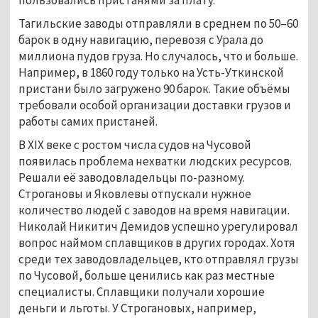
Тагильские заводы отправляли в среднем по 50–60
барок в одну навигацию, перевозя с Урала до
миллиона пудов груза. Но случалось, что и больше.
Например, в 1860 году только на Усть-Уткинской
пристани было загружено 90 барок. Такие объёмы
требовали особой организации доставки грузов и
работы самих пристаней.
В XIX веке с ростом числа судов на Чусовой
появилась проблема нехватки людских ресурсов.
Решали её заводовладельцы по-разному.
Строгановы и Яковлевы отпускали нужное
количество людей с заводов на время навигации.
Николай Никитич Демидов успешно урегулировал
вопрос наймом сплавщиков в других городах. Хотя
среди тех заводовладельцев, кто отправлял грузы
по Чусовой, больше ценились как раз местные
специалисты. Сплавщики получали хорошие
деньги и льготы. У Строгановых, например,