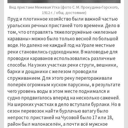
Вид пристани Межевая Утка (фото С. М. Прокудина-Горского,
1912 г. / общ. достояние)
Пруд и плотинное хозяйство были важной частью
уральских речных пристаней того времени. Дело в
том, что отправлять тяжелогружёные «железные
караваны» можно было только весной по большой
воде. Но далеко не каждый год на Урале местные
реки становились судоходными. В маловодье для
проводки караванов использовались различные
способы. На узких участках реки струги, вешники,
барки и дощаники с железом проводили
спруживанием. Для этого реку перегораживали
поперёк огромным куском парусины, в результате
чего уровень воды в этом месте поднимался и
судно продвигалось вперёд на несколько саженей.
На широких участках в дело вступали бурлаки. Но в
сезон перевозок найти бурлачью ватагу было
непросто: пристаней на Чусовой было 17 или 18,
район был малонаселён, а почти всё мужское