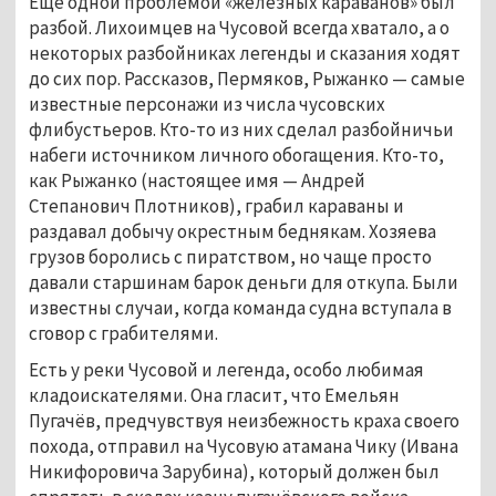
Ещё одной проблемой «железных караванов» был
разбой. Лихоимцев на Чусовой всегда хватало, а о
некоторых разбойниках легенды и сказания ходят
до сих пор. Рассказов, Пермяков, Рыжанко — самые
известные персонажи из числа чусовских
флибустьеров. Кто-то из них сделал разбойничьи
набеги источником личного обогащения. Кто-то,
как Рыжанко (настоящее имя — Андрей
Степанович Плотников), грабил караваны и
раздавал добычу окрестным беднякам. Хозяева
грузов боролись с пиратством, но чаще просто
давали старшинам барок деньги для откупа. Были
известны случаи, когда команда судна вступала в
сговор с грабителями.
Есть у реки Чусовой и легенда, особо любимая
кладоискателями. Она гласит, что Емельян
Пугачёв, предчувствуя неизбежность краха своего
похода, отправил на Чусовую атамана Чику (Ивана
Никифоровича Зарубина), который должен был