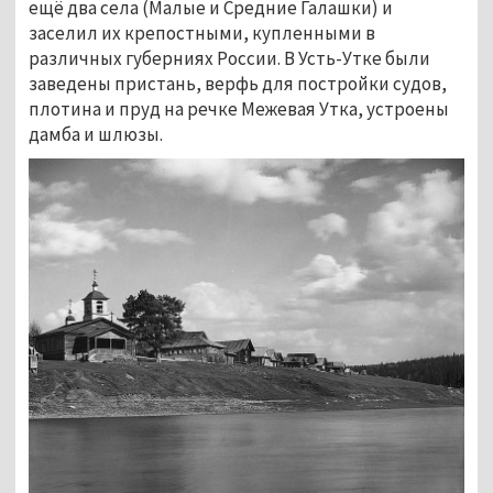
ещё два села (Малые и Средние Галашки) и
заселил их крепостными, купленными в
различных губерниях России. В Усть-Утке были
заведены пристань, верфь для постройки судов,
плотина и пруд на речке Межевая Утка, устроены
дамба и шлюзы.