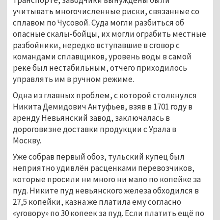
транспорте, заводчики вынуждены были
учитывать многочисленные риски, связанные со
сплавом по Чусовой. Суда могли разбиться об
опасные скалы-бойцы, их могли ограбить местные
разбойники, нередко вступавшие в сговор с
командами сплавщиков, уровень воды в самой
реке был нестабильным, отчего приходилось
управлять им в ручном режиме.
Одна из главных проблем, с которой столкнулся
Никита Демидович Антуфьев, взяв в 1701 году в
аренду Невьянский завод, заключалась в
дороговизне доставки продукции с Урала в
Москву.
Уже собрав первый обоз, тульский купец был
неприятно удивлён расценками перевозчиков,
которые просили ни много ни мало по копейке за
пуд. Никите пуд невьянского железа обходился в
27,5 копейки, казна же платила ему согласно
«уговору» по 30 копеек за пуд. Если платить ещё по