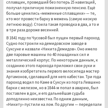
сплавщик, проведший без потерь 25 навигаций,
получал приличную пожизненную пенсию. Ещё
больше ценились «меженные сплавщики» — те,
кто мог провести барку в межень (самую низкую
летнюю воду). Стоила такая проводка в два, а то и
в три раза дороже весенней.
В 1841 году по Чусовой был пущен первый пароход.
Судно построили на демидовском заводе в
Суксуне и назвали «Никита Демидов». Оно имело
две паровые машины по 40 лошадиных сил и
металлический корпус. По некоторым данным, к
созданию этого парохода приложил свои руки и
знания изобретатель первого велосипеда мастер
Артамонов, сделавший для него кабестан. Три года
пароход водил по Каме в Суксун из порта Левшино
барки с железом, но в 1844-м попал в аварию, был
поставлен в док, и его дальнейшая судьба
доподлинно неизвестна. По одним данным,
«Никиту» пустили на лом. По другим — переделали