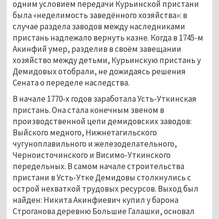
одним условием передачи Курьинской пристани
была «неделимость заведённого хозяйства»: в
случае раздела заводов между наследниками
пристань надлежало вернуть казне. Когда в 1745-м
Акинфий умер, разделив в своём завещании
хозяйство между детьми, Курьинскую пристань у
Демидовых отобрали, не дожидаясь решения
Сената о переделе наследства.
В начале 1770-х годов заработала Усть-Уткинская
пристань. Она стала конечным звеном в
производственной цепи демидовских заводов:
Выйского медного, Нижнетагильского
чугуноплавильного и железоделательного,
Черноисточинского и Висимо-Уткинского
передельных. В самом начале строительства
пристани в Усть-Утке Демидовы столкнулись с
острой нехваткой трудовых ресурсов. Выход был
найден: Никита Акинфиевич купил у барона
Строганова деревню Большие Галашки, основал