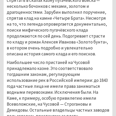
спрятать в скалах казну пугачёвского войска —
несколько бочонков с мехами, золотом и
драгоценностями. Зарубин выполнил поручение,
спрятав клад на камне «Четыре Брата». Несмотря
на то, что легенда опровергается документально,
поиски мифического пугачёвского клада
продолжаются по сей день. Подогревает страсти
по кладу и роман Алексея Иванова «Золото бунта»,
в котором очень подробно и увлекательно
описана история самого клада и его поисков.
Наибольшее число пристаней на Чусовой
принадлежало казне. Это соответствовало
тогдашним законам, регулирующим
использование рек в Российской империи: до 1843
года частные лица не имели права заниматься
водными перевозками. Исключения были. На
Каме, к примеру, особую привилегию имели
Всеволожские, на Чусовой — Строгановы и
Демидовы. Остальные владельцы частных заводов
пользовались пристанями за плату.