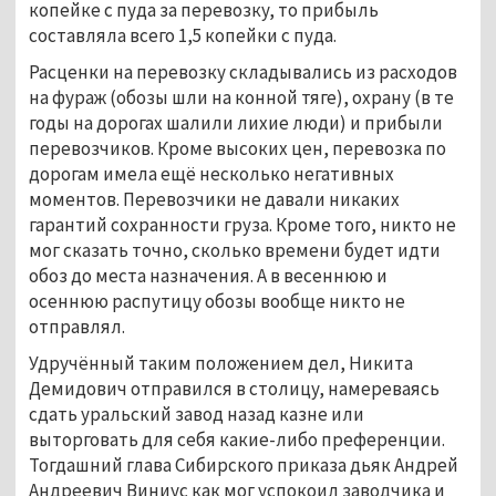
копейке с пуда за перевозку, то прибыль
составляла всего 1,5 копейки с пуда.
Расценки на перевозку складывались из расходов
на фураж (обозы шли на конной тяге), охрану (в те
годы на дорогах шалили лихие люди) и прибыли
перевозчиков. Кроме высоких цен, перевозка по
дорогам имела ещё несколько негативных
моментов. Перевозчики не давали никаких
гарантий сохранности груза. Кроме того, никто не
мог сказать точно, сколько времени будет идти
обоз до места назначения. А в весеннюю и
осеннюю распутицу обозы вообще никто не
отправлял.
Удручённый таким положением дел, Никита
Демидович отправился в столицу, намереваясь
сдать уральский завод назад казне или
выторговать для себя какие-либо преференции.
Тогдашний глава Сибирского приказа дьяк Андрей
Андреевич Виниус как мог успокоил заводчика и