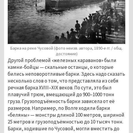
Барка на реке Чусовой (фото неизв. автора, 1890-е гг. / общ.
достояние)
Другой проблемой «железных караванов» были
камни-бойцы — скальные останцы, о которые
бились неповоротливые барки. Здесь надо сказать
несколько слов о том, что представляла из себя
речная барка XVIII–XIX веков. По сути, это был
плавучий трюм, вмещающий до 900–1000 тонн
груза. Грузоподъёмность барки зависела от её
размеров. Например, по Волге ходили барки
«беляны» — монстры длиной 100 метров, шириной
25 метров и грузоподъёмностью до 10 тысяч тонн.
Барки, ходившие по Чусовой, могли вместить до