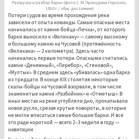
Разгрузка и разбор барок (фото С. М. Прокудина-Горского,
1910 г. / общ. достояние)
Потери судов во время прохождения реки
зависели от опыта команды. Самые опасные места
начинались от камня-бойца «Печка», от которого
барки выносило к «Великану» — самому высокому
и большому камню на Чусовой (протяжённость
«Великана» — 2 километра). Здесь часто
начинались первые потери. Опасными считались
камни «Денежный», «Перебор», «Стеновой»,
«Мултык». В среднем здесь «убивалась» одна барка
из тридцати. В конце XIX столетия некоторые
скалы-бойцы на Чусовой взорвали, в том числе
знаменитые камни «Разбойник» и «Отметыш». В
иных местах на реке углубляли дно, прокапывали
новое русло, срезая крутые повороты, в которые
не могли вписаться самые большие барки. И всё
это ради короткой — всего 2–3 недели в году —
навигации.