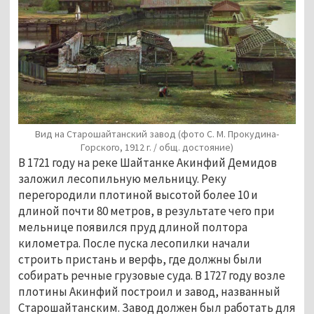
Вид на Старошайтанский завод (фото С. М. Прокудина-
Горского, 1912 г. / общ. достояние)
В 1721 году на реке Шайтанке Акинфий Демидов
заложил лесопильную мельницу. Реку
перегородили плотиной высотой более 10 и
длиной почти 80 метров, в результате чего при
мельнице появился пруд длиной полтора
километра. После пуска лесопилки начали
строить пристань и верфь, где должны были
собирать речные грузовые суда. В 1727 году возле
плотины Акинфий построил и завод, названный
Старошайтанским. Завод должен был работать для