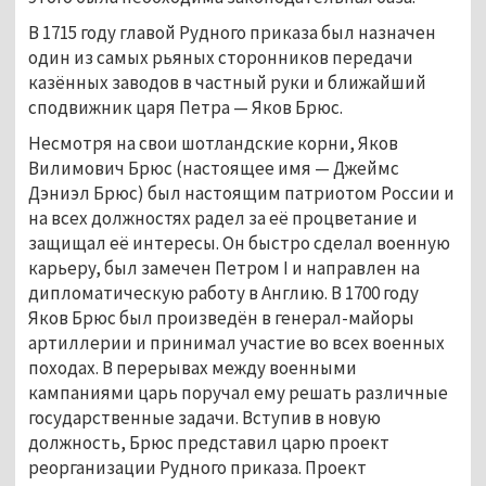
В 1715 году главой Рудного приказа был назначен
один из самых рьяных сторонников передачи
казённых заводов в частный руки и ближайший
сподвижник царя Петра — Яков Брюс.
Несмотря на свои шотландские корни, Яков
Вилимович Брюс (настоящее имя — Джеймс
Дэниэл Брюс) был настоящим патриотом России и
на всех должностях радел за её процветание и
защищал её интересы. Он быстро сделал военную
карьеру, был замечен Петром I и направлен на
дипломатическую работу в Англию. В 1700 году
Яков Брюс был произведён в генерал-майоры
артиллерии и принимал участие во всех военных
походах. В перерывах между военными
кампаниями царь поручал ему решать различные
государственные задачи. Вступив в новую
должность, Брюс представил царю проект
реорганизации Рудного приказа. Проект