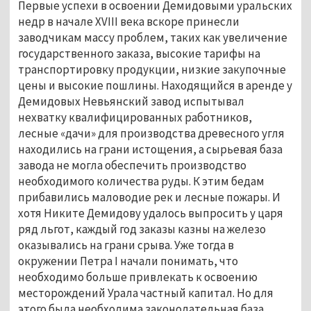
Первые успехи в освоении Демидовыми уральских
недр в начале XVIII века вскоре принесли
заводчикам массу проблем, таких как увеличение
государственного заказа, высокие тарифы на
транспортировку продукции, низкие закупочные
цены и высокие пошлины. Находящийся в аренде у
Демидовых Невьянский завод испытывал
нехватку квалифицированных работников,
лесные «дачи» для производства древесного угля
находились на грани истощения, а сырьевая база
завода не могла обеспечить производство
необходимого количества руды. К этим бедам
прибавились маловодие рек и лесные пожары. И
хотя Никите Демидову удалось выпросить у царя
ряд льгот, каждый год заказы казны на железо
оказывались на грани срыва. Уже тогда в
окружении Петра I начали понимать, что
необходимо больше привлекать к освоению
месторождений Урала частный капитал. Но для
этого была необходима законодательная база.