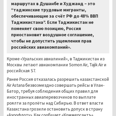
маршрутах в Душанбе и Худжанд
–
это
“таджикские трудовые мигранты,
обеспечивающие за счёт РФ до 48% ВВП
Таджикистана”. Если Таджикистан не
поменяет свою позицию, Россия
приостановит воздушное соглашение,
чтобы не допустить ущемления прав
российских авиакомпаний».
Кроме «Уральских авиалиний», в Таджикистан из
Москвы летают авиакомпании Somon Air, Tajik Air и
российская S7.
Ранее Россия отказалась разрешить казахстанской
Air Astana безвозмездно совершать рейсы в Улан-
Батор, требуя соблюдения общих правил для
иностранных авиаперевозчиков по выплате
роялти за пролёты над Сибирью. В ответ власти
Казахстана грозили остановить допуск в страну
«Аэрофлоту». Как сообщает «Коммерсантъ»,