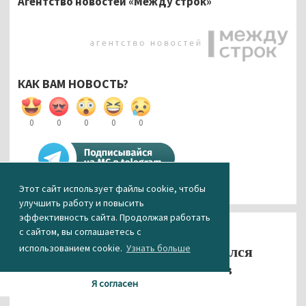
Агентство новостей «Между строк»
КАК ВАМ НОВОСТЬ?
0
0
0
0
0
Этот сайт использует файлы cookie, чтобы
улучшить работу и повысить
эффективность сайта. Продолжая работать
Афиша
Афиша
с сайтом, вы соглашаетесь с
использованием cookie.
Узнать больше
На гастролях в Ростове скончался
знаменитый клоун Олег Попов
Я согласен
03.11.2016 01:50