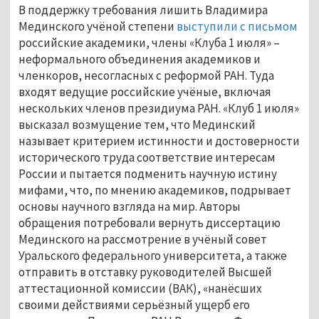
В поддержку требования лишить Владимира
Мединского учёной степени
выступили с письмом
российские академики, члены «Клуба 1 июля» –
неформального объединения академиков и
членкоров, несогласных с реформой РАН. Туда
входят ведущие российские учёные, включая
нескольких членов президиума РАН. «Клуб 1 июля»
высказал возмущение тем, что Мединский
называет критерием истинности и достоверности
исторического труда соответствие интересам
России и пытается подменить научную истину
мифами, что, по мнению академиков, подрывает
основы научного взгляда на мир. Авторы
обращения потребовали вернуть диссертацию
Мединского на рассмотрение в учёный совет
Уральского федерального университета, а также
отправить в отставку руководителей Высшей
аттестационной комиссии (ВАК), «нанёсших
своими действиями серьёзный ущерб его