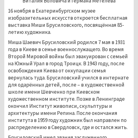
Виталия Воловича и Германа Метелёва
16 ноября в Екатеринбургском музее
изобразительных искусств откроется бесплатная
выставка Миши Брусиловского, посвящённая 85-
летию художника.
Миша Шаевич Брусиловский родился 7 мая в 1931
года в Киеве в семье военнослужащего. Во время
Второй Мировой войны был эвакуирован с семьей
на Южный Урал в город Троицк. В 1943 году, после
освобождения Киева от оккупации семья
вернулась туда. Брусиловский учился в интернате
для одарённых детей, после – в художественной
школе имени Шевченко при Киевском
художественном институте. Позже в Ленинграде
окончил Институт живописи, скульптуры и
архитектуры имени Репина. После окончания
института в 1959 году художник был направлен по
распределению в Свердловск, где и остался жить.
Брусиловский имел звания заслуженного