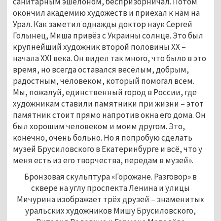
санитарным эшелоном, беспризорничал. Потом
окончил академию художеств и приехал к нам на
Урал. Как заметил однажды доктор наук Сергей
Голынец, Миша привёз с Украины солнце. Это был
крупнейший художник второй половины XX –
начала XXI века. Он видел так много, что было в это
время, но всегда оставался весёлым, добрым,
радостным, человеком, который помогал всем.
Мы, пожалуй, единственный город в России, где
художникам ставили памятники при жизни – этот
памятник стоит прямо напротив окна его дома. Он
был хорошим человеком и моим другом. Это,
конечно, очень больно. Но я попробую сделать
музей Брусиловского в Екатеринбурге и всё, что у
меня есть из его творчества, передам в музей».
Бронзовая скульптура «Горожане. Разговор» в
сквере на углу проспекта Ленина и улицы
Мичурина изображает трёх друзей – знаменитых
уральских художников Мишу Брусиловского,