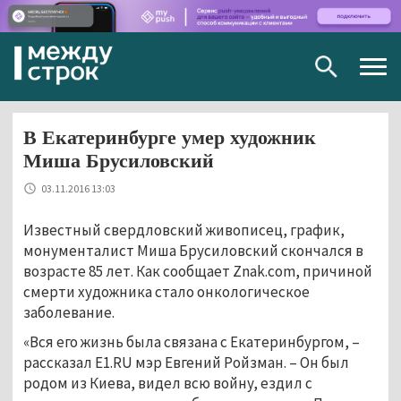
Togg
navig
В Екатеринбурге умер художник
Миша Брусиловский
03.11.2016 13:03
Известный свердловский живописец, график,
монументалист Миша Брусиловский скончался в
возрасте 85 лет. Как сообщает Znak.com, причиной
смерти художника стало онкологическое
заболевание.
«Вся его жизнь была связана с Екатеринбургом, –
рассказал E1.RU мэр Евгений Ройзман. – Он был
родом из Киева, видел всю войну, ездил с