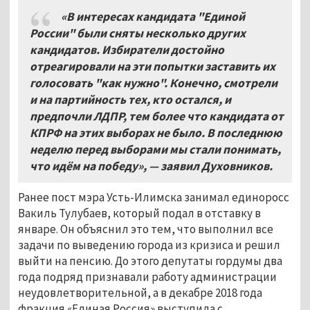
«В интересах кандидата "Единой
России" были сняты несколько других
кандидатов
.
Избиратели достойно
отреагировали на эти попытки заставить их
голосовать "
как нужно
"
. Конечно,
смотрели
и на партийность тех
,
кто остался
, и
предпочли ЛДПР,
тем более что кандидата от
КПРФ на этих выборах не было
.
В последнюю
неделю перед выборами мы стали понимать
,
что идём на победу»
, —
заявил
Духовников.
Ранее пост мэра Усть-Илимска занимал единоросс
Вакиль Тулубаев, который подал в отставку в
январе. Он объяснил это тем, что выполнил все
задачи по выведению города из кризиса и решил
выйти на пенсию. До этого депутаты гордумы два
года подряд признавали работу администрации
неудовлетворительной, а в декабре 2018 года
фракция «Единая Россия» выступила с