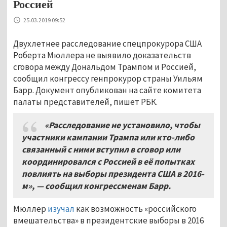
Россией
25.03.2019 09:52
Двухлетнее расследование спецпрокурора США
Роберта Мюллера не выявило доказательств
сговора между Дональдом Трампом и Россией,
сообщил конгрессу генпрокурор страны Уильям
Барр. Документ опубликован на cайте комитета
палаты представителей, пишет РБК.
«Расследование не установило
,
чтобы
участники кампании Трампа или кто
-
либо
связанный с ними вступил в сговор или
координировался с Россией в её попытках
повлиять на выборы президента США в
2016-
м»
,
— сообщил конгрессменам Барр
.
Мюллер
изучал
как возможность «российского
вмешательства» в президентские выборы в 2016