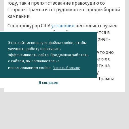
году, так и препятствование правосудию со
стороны Трампа и сотрудников его предвыборной
кампании.
Спецпрокурор США
установил
несколько случаев
вмешательства в выборы России, говорится в
документе: речь идёт об Агентстве интернет-
Этот сайт использует файлы cookie, чтобы
исследований (которое также называют
улучшить работу и повысить
«фабрикой троллей»). Мюллер считает, что оно
эффективность сайта. Продолжая работать
распространяло
дезинформацию в соцсетях с
с сайтом, вы соглашаетесь с
целью разобщить граждан США и повлиять на
использованием cookie.
Узнать больше
итоги голосования. Однако связей между
агентством и предвыборной кампанией Трампа
Я согласен
спецпрокурор не нашёл.
В то же время Мюллер пришёл к выводу, что
электронная почта Хиллари Клинтон, соперника
Трампа на выборах, была взломана связанными с
Россией хакерами. Однако спецпрокурор не нашёл
связи между ними и командой Трампа.