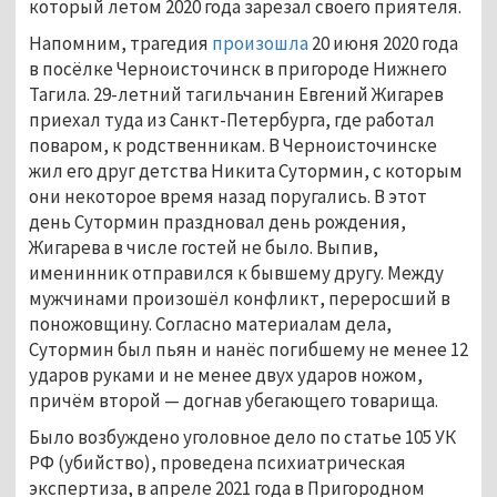
который летом 2020 года зарезал своего приятеля.
Напомним, трагедия
произошла
20 июня 2020 года
в посёлке Черноисточинск в пригороде Нижнего
Тагила. 29-летний тагильчанин Евгений Жигарев
приехал туда из Санкт-Петербурга, где работал
поваром, к родственникам. В Черноисточинске
жил его друг детства Никита Сутормин, с которым
они некоторое время назад поругались. В этот
день Сутормин праздновал день рождения,
Жигарева в числе гостей не было. Выпив,
именинник отправился к бывшему другу. Между
мужчинами произошёл конфликт, переросший в
поножовщину. Согласно материалам дела,
Сутормин был пьян и нанёс погибшему не менее 12
ударов руками и не менее двух ударов ножом,
причём второй — догнав убегающего товарища.
Было возбуждено уголовное дело по статье 105 УК
РФ (убийство), проведена психиатрическая
экспертиза, в апреле 2021 года в Пригородном