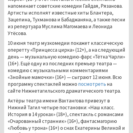
напоминает советские комедии Гайдая, Рязанова.
Артисты исполнят известные хиты Блантера,
Зацепина, Тухманова и Бабаджаняна, а также песни
из репертуара Муслима Магомаева и Леонида
Утёсова.
10 июня театр музкомедии покажет классическую
оперетту «Принцесса цирка» (12+), а на следующий
день — музыкальную комедию-фарс «Тётка Чарли»
(16+). Ещё одну из последних премьер театра —
комедию с музыкальными комментариями
«Знойные мамочки» (16+) — сыграют 12 июня. Всю
программу спектаклей можно
посмотреть
на
сайте Нижнетагильского драматического театра.
Актёры театра имени Вахтангова привезут в
Нижний Тагил четыре постановки: «Наш класс.
История в 14 уроках» (18+), спектакль с романсами
«Очарованный странник» (16+), фантасмагорию
«Любовь у трона» (16+) о снах Екатерины Великой и