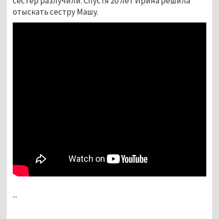
сестёр разлучили. Спустя 20 лет Ирина решила
отыскать сестру Машу.
...