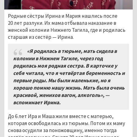
Родные сёстры Ирина и Мария нашлись после
20 лет разлуки. Их мама отбывала наказание в
женской колонии Нижнего Тагила, где и родилась
старшая из сестёр — Ирина.
«Я родилась в тюрьме, мать сидела в
колонии в Нижнем Тагиле, через год
родилась моя родная сестра. В карточке у
себя читала, что я четвёртая беременность и
первые роды. Мы были маленькие, но я
хорошо помню нашу жизнь. Мать была очень
красивой, женихов вагон, алкоголь», —
вспоминает Ирина.
До 6 лет Ира и Маша жили вместе с матерью,
которая освободилась из тюрьмы. Потом их маму
снова осудили за поножовщину, именно тогда