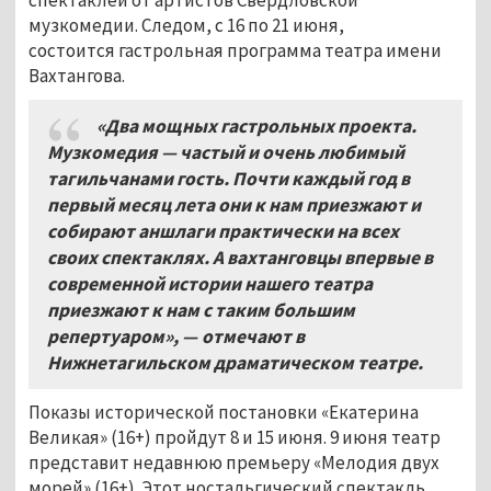
спектаклей от артистов Свердловской
музкомедии. Следом, с 16 по 21 июня,
состоится гастрольная программа театра имени
Вахтангова.
«Два мощных гастрольных проекта.
Музкомедия — частый и очень любимый
тагильчанами гость. Почти каждый год в
первый месяц лета они к нам приезжают и
собирают аншлаги практически на всех
своих спектаклях. А вахтанговцы впервые в
современной истории нашего театра
приезжают к нам с таким большим
репертуаром», — отмечают в
Нижнетагильском драматическом театре.
Показы исторической постановки «Екатерина
Великая» (16+) пройдут 8 и 15 июня. 9 июня театр
представит недавнюю премьеру «Мелодия двух
морей» (16+). Этот ностальгический спектакль