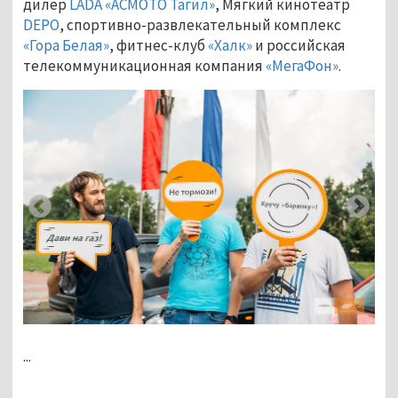
дилер
LADA «АСМОТО Тагил»
, Мягкий кинотеатр
DEPO
, спортивно-развлекательный комплекс
«Гора Белая»
, фитнес-клуб
«Халк»
и российская
телекоммуникационная компания
«МегаФон»
.
...