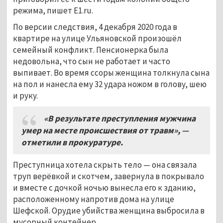
режима, пишет E1.ru.
По версии следствия, 4 декабря 2020 года в
квартире на улице Ульяновской произошёл
семейный конфликт. Пенсионерка была
недовольна, что сын не работает и часто
выпивает. Во время ссоры женщина толкнула сына
на пол и нанесла ему 32 удара ножом в голову, шею
и руку.
«В результате преступления мужчина
умер на месте происшествия от травм», —
отметили в прокуратуре.
Преступница хотела скрыть тело — она связала
труп верёвкой и скотчем, завернула в покрывало
и вместе с дочкой ночью вынесла его к зданию,
расположенному напротив дома на улице
Шефской. Орудие убийства женщина выбросила в
мусорный контейнер.