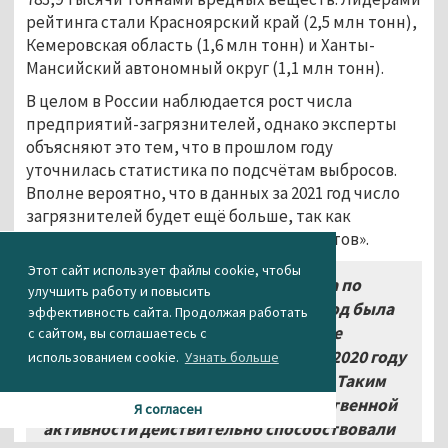
рейтинга стали Красноярский край (2,5 млн тонн),
Кемеровская область (1,6 млн тонн) и Ханты-
Мансийский автономный округ (1,1 млн тонн).
В целом в России наблюдается рост числа
предприятий-загрязнителей, однако эксперты
объясняют это тем, что в прошлом году
уточнилась статистика по подсчётам выбросов.
Вполне вероятно, что в данных за 2021 год число
загрязнителей будет ещё больше, так как
инспекторы обнаружат новых «уклонистов».
Этот сайт использует файлы cookie, чтобы
«С учётом того, что статистика по
улучшить работу и повысить
промышленным выбросам за 2019 год была
эффективность сайта. Продолжая работать
менее полной, реальное сокращение
с сайтом, вы соглашаетесь с
экологического вреда атмосфере в 2020 году
использованием cookie.
Узнать больше
должно превышать заявленные 2%. Таким
образом, локдаун и спад производственной
Я согласен
активности действительно способствовали