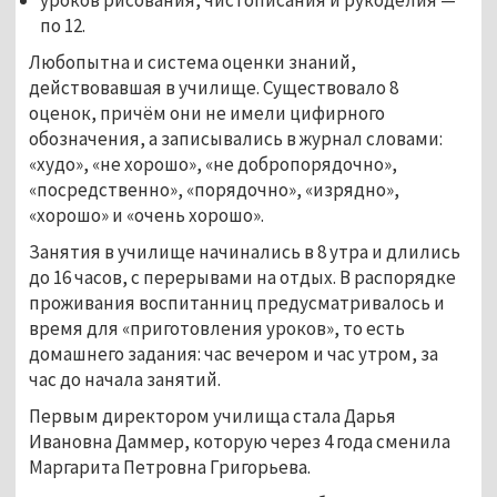
уроков рисования, чистописания и рукоделия —
по 12.
Любопытна и система оценки знаний,
действовавшая в училище. Существовало 8
оценок, причём они не имели цифирного
обозначения, а записывались в журнал словами:
«худо», «не хорошо», «не добропорядочно»,
«посредственно», «порядочно», «изрядно»,
«хорошо» и «очень хорошо».
Занятия в училище начинались в 8 утра и длились
до 16 часов, с перерывами на отдых. В распорядке
проживания воспитанниц предусматривалось и
время для «приготовления уроков», то есть
домашнего задания: час вечером и час утром, за
час до начала занятий.
Первым директором училища стала Дарья
Ивановна Даммер, которую через 4 года сменила
Маргарита Петровна Григорьева.