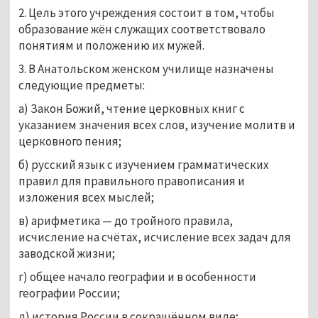
2. Цель этого учреждения состоит в том, чтобы
образование жён служащих соответствовало
понятиям и положению их мужей.
3. В Анатольском женском училище назначены
следующие предметы:
а) Закон Божий, чтение церковных книг с
указанием значения всех слов, изучение молитв и
церковного пения;
б) русский язык с изучением грамматических
правил для правильного правописания и
изложения всех мыслей;
в) арифметика — до тройного правила,
исчисление на счётах, исчисление всех задач для
заводской жизни;
г) общее начало географии и в особенности
географии России;
д) история России в сокращённом виде;