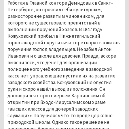
Работая в Главной конторе Демидовых в Санкт-
Петербурге, он проявил себя культурным,
разносторонне развитым чиновником, для
которого не существовало препятствий в
выполнении поручений хозяев. В 1847 году
Кожуховский прибыл в Нижнетагильский
горнозаводской округ и начал претворять в жизнь
поручения господ владельцев. Не забыл Антон
Иванович и о школе для девочек. Правда, вскоре
выяснилось, что денег для организации
полноценного учебного заведения в заводской
кассе нет: управляющие пустили их на развитие
заводского хозяйства. Кожуховский не опустил
руки и скоро нашёл выход из положения. Он
договорился с протоиереем Карпинским об
открытии при Входо-Иерусалимском храме
«высших классов для дочерей заводских
служащих». Получилось что-то вроде церковно-
приходской школы. Однако такое решение не
понравилось Авроре, о чём она не преминула