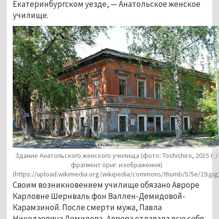
Екатеринбургском уезде, — Анатольское женское
училище.
Здание Анатольского женского училища (фото: Toshishiro, 2015 г. /
фрагмент ориг. изображения)
(https://upload.wikimedia.org/wikipedia/commons/thumb/5/5e/29.jpg
Своим возникновением училище обязано Авроре
Карловне Шернваль фон Валлен-Демидовой-
Карамзиной. После смерти мужа, Павла
Николаевича Демидова, Аврора отдавала всю себя