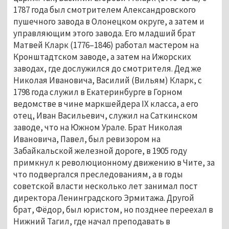
1787 года был смотрителем Александровского
пушечного завода в Олонецком округе, а затем и
управляющим этого завода. Его младший брат
Матвей Кларк (1776–1846) работал мастером на
Кронштадтском заводе, а затем на Ижорских
заводах, где дослужился до смотрителя. Дед же
Николая Ивановича, Василий (Вильям) Кларк, с
1798 года служил в Екатеринбурге в Горном
ведомстве в чине маркшейдера IX класса, а его
отец, Иван Васильевич, служил на Саткинском
заводе, что на Южном Урале. Брат Николая
Ивановича, Павел, был ревизором на
Забайкальской железной дороге, в 1905 году
примкнул к революционному движению в Чите, за
что подвергался преследованиям, а в годы
советской власти несколько лет занимал пост
директора Ленинградского Эрмитажа. Другой
брат, Фёдор, был юристом, но позднее переехал в
Нижний Тагил, где начал преподавать в