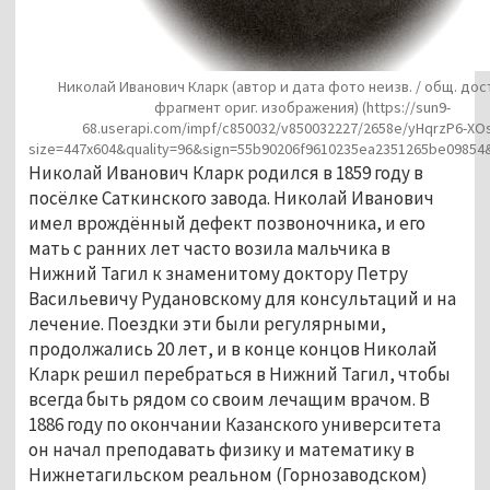
Николай Иванович Кларк (автор и дата фото неизв. / общ. дос
фрагмент ориг. изображения)
(https://sun9-
68.userapi.com/impf/c850032/v850032227/2658e/yHqrzP6-XOs
size=447x604&quality=96&sign=55b90206f9610235ea2351265be09854
Николай Иванович Кларк родился в 1859 году в
посёлке Саткинского завода. Николай Иванович
имел врождённый дефект позвоночника, и его
мать с ранних лет часто возила мальчика в
Нижний Тагил к знаменитому доктору Петру
Васильевичу Рудановскому для консультаций и на
лечение. Поездки эти были регулярными,
продолжались 20 лет, и в конце концов Николай
Кларк решил перебраться в Нижний Тагил, чтобы
всегда быть рядом со своим лечащим врачом. В
1886 году по окончании Казанского университета
он начал преподавать физику и математику в
Нижнетагильском реальном (Горнозаводском)