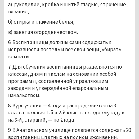
а) рукоделие, кройка и шитьё гладью, строчение,
вязание;
б) стирка и глажение белья;
в) занятия огородничеством.
6. Воспитанницы должны сами содержать в
исправности постель и все свои вещи, убирать
комнаты.
7. Для обучения воспитанницы разделяются по
классам, дням и числам на основании особой
программы, составленной управляющим
заводами и утверждённой епархиальным
начальством.
8. Курс учения — 4 года и распределяется на 3
класса, полагая 1-й и 2-й классы по одному году и
на 3-й, старший, — по 2 года.
9. В Анатольском училище полагается содержать 20
воспитанниц штатных на полном иждивении,