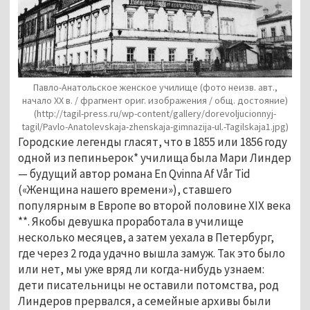
Павло-Анатольское женское училище (фото неизв. авт.,
начало ХХ в. / фрагмент ориг. изображения / общ. достояние)
(http://tagil-press.ru/wp-content/gallery/dorevoljucionnyj-
tagil/Pavlo-Anatolevskaja-zhenskaja-gimnazija-ul.-Tagilskaja1.jpg)
Городские легенды гласят, что в 1855 или 1856 году
одной из пепиньерок* училища была Мари Линдер
— будущий автор романа En Qvinna Af Vår Tid
(«Женщина нашего времени»), ставшего
популярным в Европе во второй половине XIX века
**. Якобы девушка проработала в училище
несколько месяцев, а затем уехала в Петербург,
где через 2 года удачно вышла замуж. Так это было
или нет, мы уже вряд ли когда-нибудь узнаем:
дети писательницы не оставили потомства, род
Линдеров прервался, а семейные архивы были