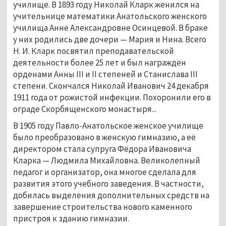
училище. В 1893 году Николай Кларк женился на
учительнице математики Анатольского женского
училища Анне Александровне Осинцевой. В браке
у них родились две дочери — Мария и Нина. Всего
Н. И. Кларк посвятил преподавательской
деятельности более 25 лет и был награждён
орденами Анны III и II степеней и Станислава III
степени. Скончался Николай Иванович 24 декабря
1911 года от рожистой инфекции. Похоронили его в
ограде Скорбященского монастыря...
В 1905 году Павло-Анатольское женское училище
было преобразовано в женскую гимназию, а её
директором стала супруга Фёдора Ивановича
Кларка — Людмила Михайловна. Великолепный
педагог и организатор, она многое сделала для
развития этого учебного заведения. В частности,
добилась выделения дополнительных средств на
завершение строительства нового каменного
пристроя к зданию гимназии.