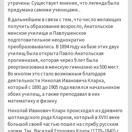
утрачены. Существует мнение, что легенда была
придумана самими ученицами...
В дальнейшем в связи с тем, что число желающих
получить образование возросло, Анатольское
женское училище и Павлушенское
подготовительное неоднократно
преобразовывались. В 1894 году на базе этих двух
училищ была открыта Павло-Анатольская
прогимназия, которая через 9 лет была
реорганизована в женскую гимназию на 500 мест.
Во многом это стало возможным благодаря
деятельности Николая Ивановича Кларка,
который с 1891 до 1905 года являлся начальником
обоих училищ, а также преподавал в них
математику и физику.
Николай Иванович Кларк происходил из древнего
шотландского рода Кларков, который в XVIII веке
большой своей частью пошёл на службу русским
царям. Так, Василий Егорович Кларк (1770–1842) с