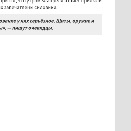
ворится, что утром 30 апреля в Шиес прибыли
ых запечатлены силовики.
вание у них серьёзное. Щиты, оружие и
цы», — пишут очевидцы.