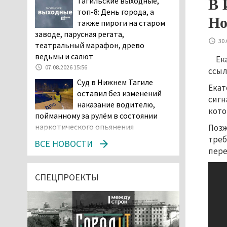
Тагильские выходные,
В 
топ-8: День города, а
Но
также пироги на старом
заводе, парусная регата,
30.
театральный марафон, древо
ведьмы и салют
Ек
07.08.2026 15:56
ссыл
Суд в Нижнем Тагиле
Екат
оставил без изменений
сигн
наказание водителю,
кото
пойманному за рулём в состоянии
наркотического опьянения
Позж
треб
07.08.2026 15:35
ВСЕ НОВОСТИ
пере
Пять человек погибли в
ДТП под Екатеринбургом
СПЕЦПРОЕКТЫ
07.08.2026 14:24
Тагильские спасатели
проникли в квартиру
через балкон, чтобы