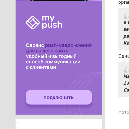
орга
в 
ве
ра
Ко
Одна
Мы
1 
Са
Фото
...
...