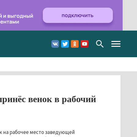
Toggle
navigation
принёс венок в рабочий
к на рабочее место заведующей