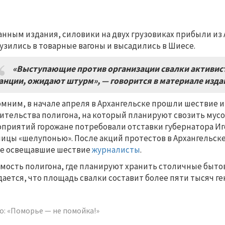
анным издания, силовики на двух грузовиках прибыли из 
узились в товарные вагоны и высадились в Шиесе.
«Выступающие против организации свалки активис
анции, ожидают штурм», — говорится в материале изда
мним, в начале апреля в Архангельске прошли шествие и
ительства полигона, на который планируют свозить мусо
приятий горожане потребовали отставки губернатора Иго
лицы «шелупонью». После акций протестов в Архангельск
е освещавшие шествие
журналисты
.
мость полигона, где планируют хранить столичные бытов
ается, что площадь свалки составит более пяти тысяч ге
о: «Поморье — не помойка!»