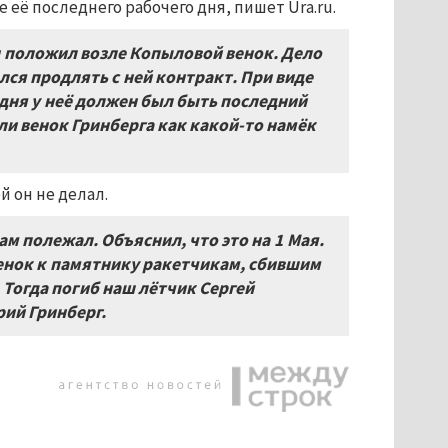
ё последнего рабочего дня, пишет Ura.ru.
и положил возле Копыловой венок. Дело
лся продлять с ней контракт. При виде
одня у неё должен был быть последний
ли венок Гринберга как какой-то намёк
й он не делал.
там полежал. Объяснил, что это на 1 Мая.
венок к памятнику ракетчикам, сбившим
 Тогда погиб наш лётчик Сергей
рий Гринберг.