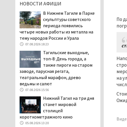
НОВОСТИ АФИШИ
заявили, что их дочь в палате
покусала бельевая вошь
В Нижнем Тагиле в Парке
06.08.2026 13:02
По д
скульптуры советского
периода появились
В Нижнем Тагиле на три
погр
четыре новых работы из металла на
дня запретят
тему народов России и Урала
электросамокаты
07.08.2026 18:23
06.08.2026 11:41
ст
Тагильские выходные,
«Я уверен, это бельевая
Напо
топ-8: День города, а
вошь». Родители 10-
стро
также пироги на старом
летней девочки
заводе, парусная регата,
меро
пожаловались на кровососущих
театральный марафон, древо
паразитов, которые искусали их
на у
ведьмы и салют
ребёнка в детской больнице
числ
Нижнего Тагила
07.08.2026 15:56
Стои
05.08.2026 17:59
Нижний Тагил на три дня
Ожид
станет мировой
Директора уральского
столицей
предприятия по
короткометражного кино
производству дронов
Виде
«Упырь» подорвали в автомобиле
05.08.2026 13:20