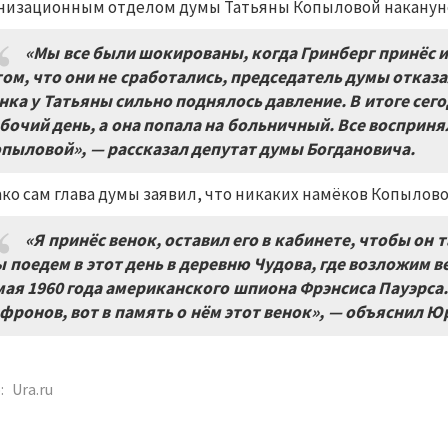
низационным отделом думы Татьяны Копыловой накануне е
«Мы все были шокированы, когда Гринберг принёс 
том, что они не сработались, председатель думы отказа
нка у Татьяны сильно поднялось давление. В итоге сег
бочий день, а она попала на больничный. Все восприня
пыловой», — рассказал депутат думы Богдановича.
ко сам глава думы заявил, что никаких намёков Копылово
«Я принёс венок, оставил его в кабинете, чтобы он 
 поедем в этот день в деревню Чудова, где возложим 
мая 1960 года американского шпиона Фрэнсиса Пауэрса.
фронов, вот в память о нём этот венок», — объяснил Ю
:
Ura.ru