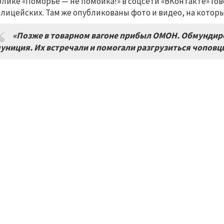
блике «Поморье — не помойка!» в соцсети «ВКонтакте» го
олицейских. Там же опубликованы фото и видео, на котор
«Позже в товарном вагоне прибыл ОМОН. Обмундиро
униция. Их встречали и помогали разгрузиться чопов