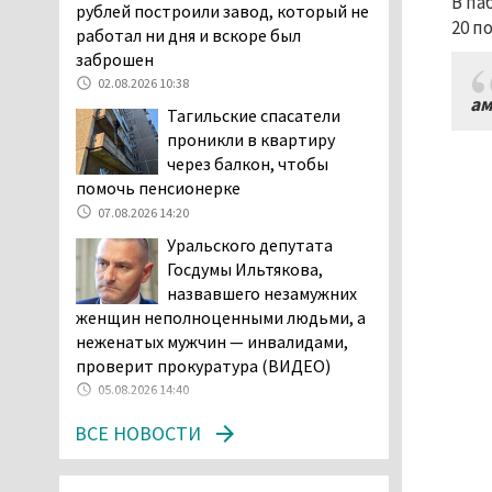
В па
возбудила административное дело в
рублей построили завод, который не
20 п
отношении «Водоканала-НТ» из-за
работал ни дня и вскоре был
отсутствия холодной воды
заброшен
06.08.2026 15:42
02.08.2026 10:38
ам
Двое детей пострадали
Тагильские спасатели
при сходе трамвая с
проникли в квартиру
рельсов в Нижнем Тагиле
через балкон, чтобы
06.08.2026 14:25
помочь пенсионерке
Правительство РФ
07.08.2026 14:20
разрешило производство
Уральского депутата
и продажу бензина класса
Госдумы Ильтякова,
«Евро-2», в котором содержание
назвавшего незамужних
серы в 10 раз выше, чем в топливе
женщин неполноценными людьми, а
«Евро-5». Это опасно для здоровья и
неженатых мужчин — инвалидами,
повышает износ автомобиля
проверит прокуратура (ВИДЕО)
06.08.2026 13:53
05.08.2026 14:40
В Детской городской
ВСЕ НОВОСТИ
больнице № 3 Нижнего
Тагила опровергли
обвинения родителей, которые