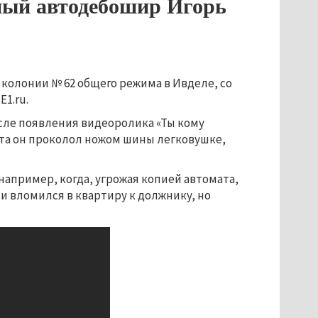
тный автодебошир Игорь
колонии № 62 общего режима в Ивделе, со
E1.ru.
сле появления видеоролика «Ты кому
кта он проколол ножом шины легковушке,
например, когда, угрожая копией автомата,
ми вломился в квартиру к должнику, но