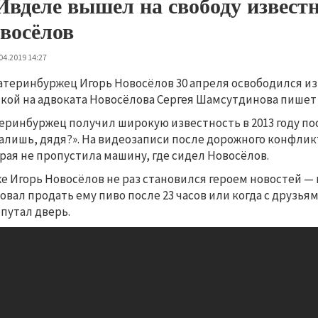
Ивделе вышел на свободу извес
восёлов
04.2019 14:27
атеринбуржец Игорь Новосёлов 30 апреля освободился из 
кой на адвоката Новосёлова Сергея Шамсутдинова пишет 
еринбуржец получил широкую известность в 2013 году по
алишь, дядя?». На видеозаписи после дорожного конфли
рая не пропустила машину, где сидел Новосёлов.
е Игорь Новосёлов не раз становился героем новостей — 
овал продать ему пиво после 23 часов или когда с друзья
путал дверь.