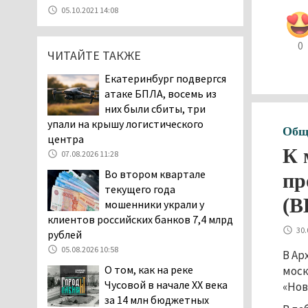
уголовное дело о
05.10.2021 14:08
мошенничестве при
строительстве ИЖС в Нижнем
0
Тагиле
ЧИТАЙТЕ ТАКЖЕ
07.08.2026 11:47
Екатеринбург подвергся
Екатеринбург подвергся
атаке БПЛА, восемь из
атаке БПЛА, восемь из
них были сбиты, три
них были сбиты, три
упали на крышу логистического
Общ
упали на крышу логистического
центра
центра
К 
07.08.2026 11:28
07.08.2026 11:28
Во втором квартале
пр
Тагильские спасатели
текущего года
помогли заблудившемуся
(В
мошенники украли у
в лесу мужчине найти
клиентов российских банков 7,4 млрд
дорогу домой
30.
рублей
06.08.2026 16:28
05.08.2026 10:58
В Ар
Прокуратура
О том, как на реке
моск
Дзержинского района
Чусовой в начале XX века
«Нов
Нижнего Тагила
за 14 млн бюджетных