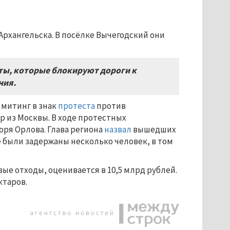
Архангельска. В посёлке Вычегодский они
ты, которые блокируют дороги к
ния.
 митинг в знак
протеста
против
р из Москвы. В ходе протестных
ря Орлова. Глава региона
назвал
вышедших
е были задержаны несколько человек, в том
ые отходы, оценивается в 10,5 млрд рублей.
ктаров.