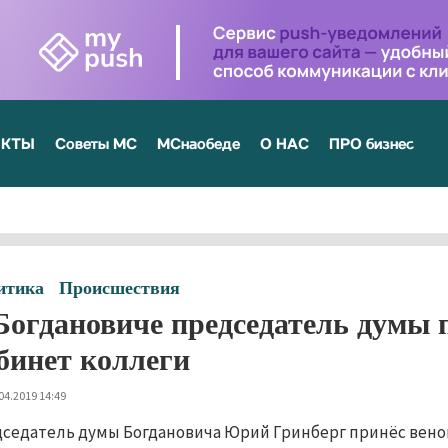
ЕКТЫ
Советы МС
МСнаобеде
О НАС
ПРО бизнес
итика
Происшествия
Богдановиче председатель думы 
бинет коллеги
04.2019 14:49
седатель думы Богдановича Юрий Гринберг принёс вено