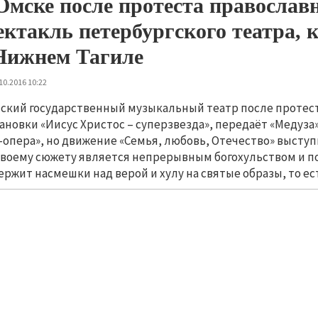
Омске после протеста православ
ектакль петербургского театра,
Нижнем Тагиле
10.2016 10:22
ский государственный музыкальный театр после протест
ановки «Иисус Христос – суперзвезда», передаёт «Медуза
-опера», но движение «Семья, любовь, Отечество» выступ
своему сюжету является непрерывным богохульством и п
ержит насмешки над верой и хулу на святые образы, то е