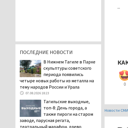
...
ПОСЛЕДНИЕ НОВОСТИ
КА
В Нижнем Тагиле в Парке
скульптуры советского
периода появились
четыре новых работы из металла на
0
тему народов России и Урала
07.08.2026 18:23
Тагильские выходные,
топ-8: День города, а
Новости СМ
также пироги на старом
заводе, парусная регата,
театральный марафон, древо