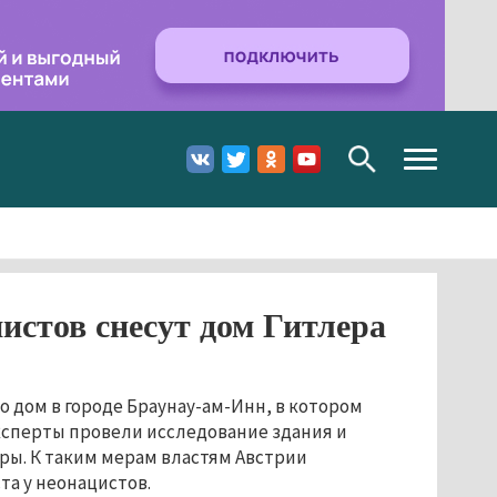
Toggle
navigation
истов снесут дом Гитлера
о дом в городе Браунау-ам-Инн, в котором
эксперты провели исследование здания и
ры. К таким мерам властям Австрии
та у неонацистов.