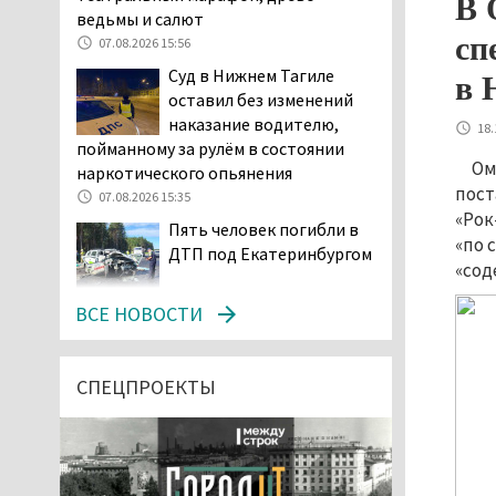
В 
ведьмы и салют
сп
07.08.2026 15:56
Суд в Нижнем Тагиле
в 
оставил без изменений
наказание водителю,
18.
пойманному за рулём в состоянии
Ом
наркотического опьянения
пост
07.08.2026 15:35
«Рок
Пять человек погибли в
«по 
ДТП под Екатеринбургом
«сод
07.08.2026 14:24
ВСЕ НОВОСТИ
Тагильские спасатели
проникли в квартиру
через балкон, чтобы
СПЕЦПРОЕКТЫ
помочь пенсионерке
07.08.2026 14:20
В Красноуральске хитрый
водитель BMW ездил с