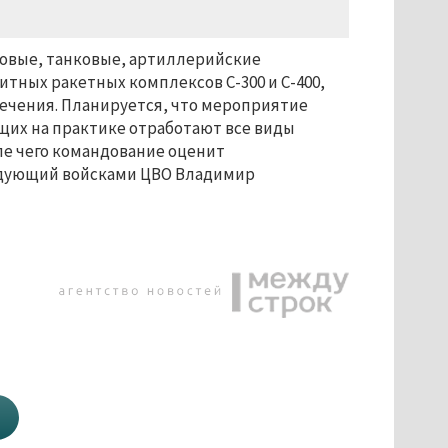
ковые, танковые, артиллерийские
тных ракетных комплексов С-300 и С-400,
печения. Планируется, что мероприятие
ащих на практике отработают все виды
ле чего командование оценит
ндующий войсками ЦВО Владимир