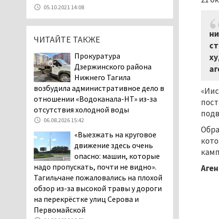
07.08.2026 11:47
05.10.2021 14:08
Екатеринбург подвергся
атаке БПЛА, восемь из
ни
ЧИТАЙТЕ ТАКЖЕ
них были сбиты, три
ст
упали на крышу логистического
Прокуратура
ху
центра
Дзержинского района
аг
07.08.2026 11:28
Нижнего Тагила
Тагильские спасатели
возбудила административное дело в
«Иис
помогли заблудившемуся
отношении «Водоканала-НТ» из-за
пост
в лесу мужчине найти
отсутствия холодной воды
подв
дорогу домой
06.08.2026 15:42
Обра
06.08.2026 16:28
«Выезжать на круговое
кото
Прокуратура
движение здесь очень
камп
Дзержинского района
опасно: машин, которые
Нижнего Тагила
надо пропускать, почти не видно».
Аген
возбудила административное дело в
Тагильчане пожаловались на плохой
отношении «Водоканала-НТ» из-за
обзор из-за высокой травы у дороги
отсутствия холодной воды
на перекрёстке улиц Серова и
06.08.2026 15:42
Первомайской