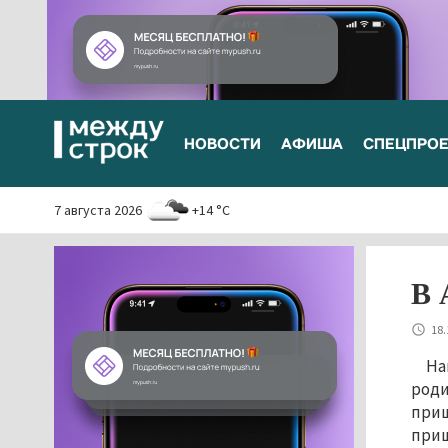
НОВОСТИ
АФИША
СПЕЦПРО
7 августа 2026
+14 °C
В 
18.
На
роди
приш
приш