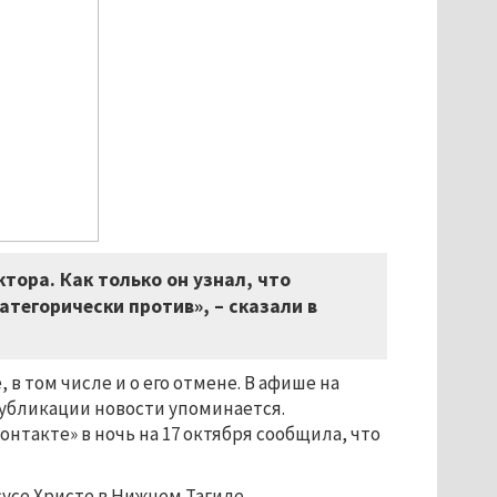
тора. Как только он узнал, что
тегорически против», – сказали в
в том числе и о его отмене. В афише на
публикации новости упоминается.
такте» в ночь на 17 октября сообщила, что
сусе Христе в Нижнем Тагиле.