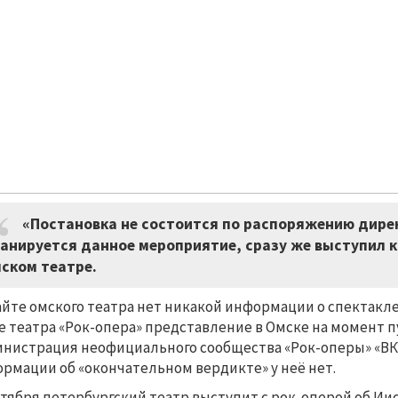
«Постановка не состоится по распоряжению дирек
анируется данное мероприятие, сразу же выступил ка
ском театре.
айте омского театра нет никакой информации о спектакле, 
е театра «Рок-опера» представление в Омске на момент 
нистрация неофициального сообщества «Рок-оперы» «ВКон
рмации об «окончательном вердикте» у неё нет.
ктября петербургский театр выступит с рок-оперой об Ии