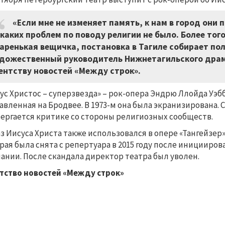
«Если мне не изменяет память, к нам в город они
каких проблем по поводу религии не было. Более того
аренькая вещичка, постановка в Тагиле собирает пол
дожественный руководитель Нижнетагильского драм
ентству новостей «Между строк».
ус Христос – суперзвезда» – рок-опера Эндрю Ллойда Уэббе
авленная на Бродвее. В 1973-м она была экранизирована.
ергается критике со стороны религиозных сообществ.
з Иисуса Христа также использовался в опере «Тангейзер
рая была снята с репертуара в 2015 году после инициир
ании. После скандала директор театра был уволен.
тство новостей «Между строк»