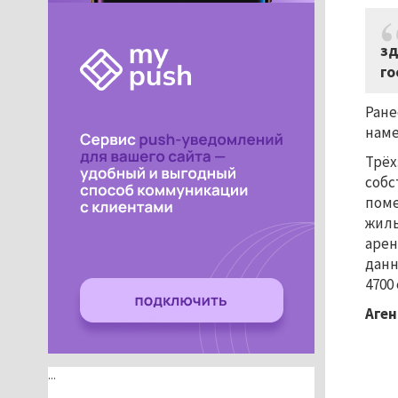
зд
го
Ране
наме
Трёх
собс
поме
жиль
арен
данн
4700
Аген
...