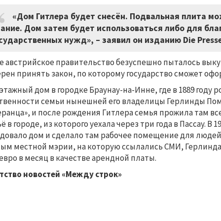
«Дом Гитлера будет снесён. Подвальная плита мо
ание. Дом затем будет использоваться либо для бла
сударственных нужд», – заявил он изданию Die Presse
е австрийское правительство безуспешно пыталось выкуп
рен принять закон, по которому государство сможет офо
этажный дом в городке Браунау-на-Инне, где в 1889 году ро
твенности семьи нынешней его владелицы Герлинды Помм
ранца», и после рождения Гитлера семья прожила там все
ё в городе, из которого уехала через три года в Пассау. В
довало дом и сделало там рабочее помещение для людей
ым местной мэрии, на которую ссылались СМИ, Герлинда
 евро в месяц в качестве арендной платы.
тство новостей «Между строк»