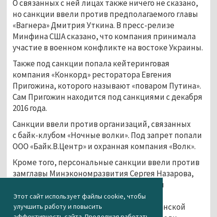
О связанных с ней лицах также ничего не сказано,
но санкции ввели против предполагаемого главы
«Вагнера» Дмитрия Уткина. В пресс-релизе
Минфина США сказано, что компания принимала
участие в военном конфликте на востоке Украины.
Также под санкции попала кейтеринговая
компания «Конкорд» ресторатора Евгения
Пригожина, которого называют «поваром Путина».
Сам Пригожин находится под санкциями с декабря
2016 года.
Санкции ввели против организаций, связанных
с байк-клубом «Ночные волки». Под запрет попали
ООО «Байк.В.Центр» и охранная компания «Волк».
Кроме того, персональные санкции ввели против
замглавы Минэкономразвития Сергея Назарова,
который, как утверждается, занимается
финансовой и материальной помощью
Этот сайт использует файлы cookie, чтобы
самопровозглашённым Донецкой и Луганской
улучшить работу и повысить
эффективность сайта. Продолжая работать