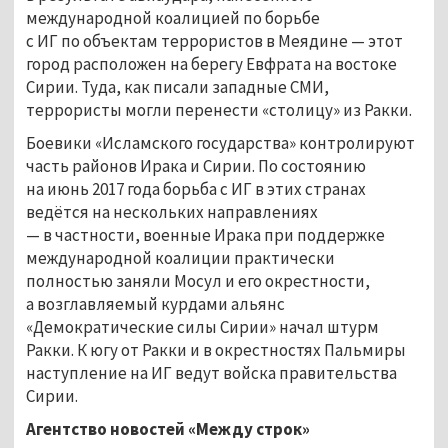
международной коалицией по борьбе
с ИГ по объектам террористов в Меядине — этот
город расположен на берегу Евфрата на востоке
Сирии. Туда, как писали западные СМИ,
террористы могли перенести «столицу» из Ракки.
Боевики «Исламского государства» контролируют
часть районов Ирака и Сирии. По состоянию
на июнь 2017 года борьба с ИГ в этих странах
ведётся на нескольких направлениях
— в частности, военные Ирака при поддержке
международной коалиции практически
полностью заняли Мосул и его окрестности,
а возглавляемый курдами альянс
«
Демократические силы Сирии
»
начал штурм
Ракки. К югу от Ракки и в окрестностях Пальмиры
наступление на ИГ ведут войска правительства
Сирии.
Агентство новостей «Между строк»