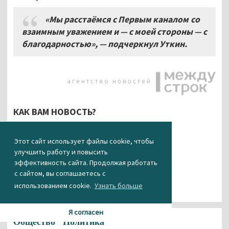
«Мы расстаёмся с Первым каналом со
взаимным уважением и — с моей стороны — с
благодарностью», — подчеркнул Уткин.
КАК ВАМ НОВОСТЬ?
Этот сайт использует файлы cookie, чтобы
0
0
0
0
0
улучшить работу и повысить
эффективность сайта. Продолжая работать
с сайтом, вы соглашаетесь с
использованием cookie.
Узнать больше
Я согласен
Общество
Политика