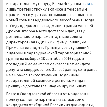
избирательному округу, Елена Чечунова
заняла
лишь третью строчку в списке и тем самым
практически утратила возможность попасть в
новый созыв свердловского Заксобрания. Тогда
победу одержал глава администрации Алексей
Дронов, второе место досталось депутату
регионального парламента, главе совета
директоров ОАО «ДИНУР» Ефиму Гришпуну.
Примечательно, что Гришпун, выступавший
лидером в первоуральской территориальной
группе на выборах 18 сентября 2016 года, в
последний момент сам отказался от мандата
депутата свердловского Заксобрания, хотя ранее
не выражал такого желания. По данным
избирательной комиссии региона, мандат
Гришпуна достанется Владимиру Ильиных.
Всего в Свердловской области от мандатов в
пользу коллег по партии отказались семь
кандидатов от «Единой России» из двенадцати,