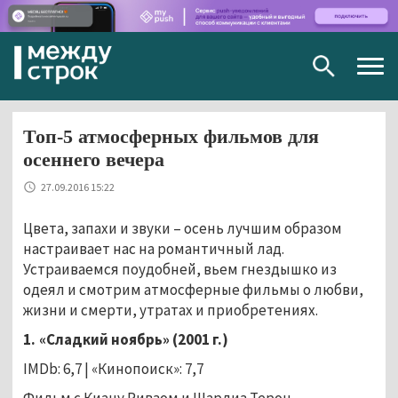
Togg
navig
Топ-5 атмосферных фильмов для
осеннего вечера
27.09.2016 15:22
Цвета, запахи и звуки
–
осень лучшим образом
настраивает нас на романтичный лад.
Устраиваемся поудобней, вьем гнездышко из
одеял и смотрим атмосферные фильмы
о любви,
жизни и смерти, утратах и приобретениях.
1. «Сладкий ноябрь» (2001 г.)
IMDb: 6,7 | «Кинопоиск»: 7,7
Фильм с Киану Ривзом и Шарлиз Терон –