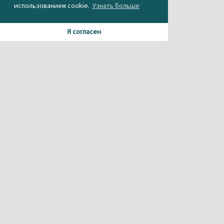
использованием cookie.
Узнать больше
Я согласен
Материалы данного сайта содержат информацию,
не предназначенную для несовершеннолетних.
При использовании материала или частичном
цитировании, ссылка на
агентство новостей «Между строк» обязательна.
Свидетельство о регистрации СМИ Эл № ФС 77-56537 от
26.12.2013 г.
выдано Федеральной службой по надзору в сфере
связи,
информационных технологий и массовых коммуникаций