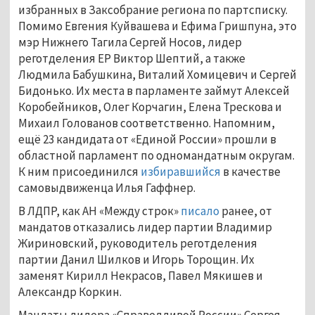
избранных в Заксобрание региона по партсписку.
Помимо Евгения Куйвашева и Ефима Гришпуна, это
мэр Нижнего Тагила Сергей Носов, лидер
реготделения ЕР Виктор Шептий, а также
Людмила Бабушкина, Виталий Хомицевич и Сергей
Бидонько. Их места в парламенте займут Алексей
Коробейников, Олег Корчагин, Елена Трескова и
Михаил Голованов соответственно. Напомним,
ещё 23 кандидата от «Единой России» прошли в
областной парламент по одномандатным округам.
К ним присоединился
избиравшийся
в качестве
самовыдвиженца Илья Гаффнер.
В ЛДПР, как АН «Между строк»
писало
ранее, от
мандатов отказались лидер партии Владимир
Жириновский, руководитель реготделения
партии Данил Шилков и Игорь Торощин. Их
заменят Кирилл Некрасов, Павел Мякишев и
Александр Коркин.
Мандаты лидера «Справедливой России» Сергея