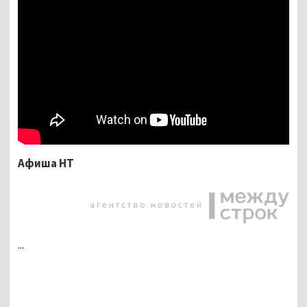
Афиша НТ
...